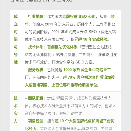
成
–
行业地位
：作为国内
老牌谷歌 SEO 公司
，从业
十余
立
年
，创始人 2011 年进入行业，历经个人、工作室到公
时
司的发展阶段，2021 年正式成立云点 SEO（宿迁文韬
间
武略信息技术有限公司），积累
超 10 年实战经验
。
与
–
技术体系
：
首创整站优化体系
（营销型独立站建站 +
经
站内无死角优化 + 站外高质量手工外链），该策略引发
验
诸多同行效仿，打造安全高效 SEO 方案。
–
服务规模
：已服务
超 1000 家外贸企业和制造业工
厂
，涵盖国内外客户；
超 70% 客户初次合作后追加投
入或新增项目
，
上百位客户推荐给朋友单位
。
技
–
团队配置
：定位 “精密强悍”，成员均为资深技术人
术
员，核心技术人员数量多于以销售为主的同行；创始人
实
亲自把关每个项目，避免问题推诿。
力
–
项目经验
：拥有
超 10 个大型品牌站点和商城平台优
化经历
，曾帮助大企业提升国际品牌影响力，为商城平