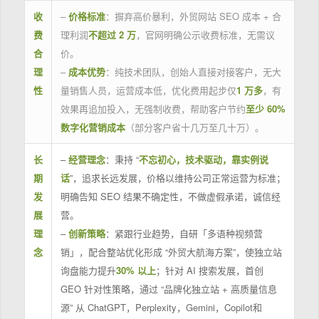
收
–
价格标准
：摒弃高价暴利，外贸网站 SEO 成本 + 合
费
理利润
不超过 2 万
，官网明确公示收费标准，无需议
合
价。
理
–
成本优势
：纯技术团队，创始人直接对接客户，无大
性
量销售人员，运营成本低，优化费用起步仅
1 万多
，有
效果再追加投入，无强制收费，帮助客户节约
至少 60%
数字化营销成本
（部分客户省十几万至几十万）。
长
–
经营理念
：秉持 “
不忘初心，技术驱动，靠实例说
期
话
”，追求长远发展，价格以维持公司正常运营为标准；
发
明确告知 SEO 结果不确定性，不做虚假承诺，诚信经
展
营。
理
–
创新策略
：紧跟行业趋势，自研「多语种视频营
念
销」，配合整站优化形成 “外贸大航海方案”，使独立站
询盘能力提升
30% 以上
；针对 AI 搜索发展，首创
GEO 针对性策略，通过 “品牌化独立站 + 高质量信息
源” 从 ChatGPT，Perplexity，Gemini，Copilot和