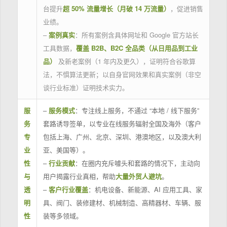
台提升
超 50% 流量增长（月破 14 万流量）
，促进销售
业绩。
–
案例真实
：所有案例含具体网址和 Google 官方站长
工具数据，
覆盖 B2B、B2C 全品类（从日用品到工业
品）
及新老案例（1 年内及更久），证明符合谷歌算
法，不惧算法更新；以自身官网效果和真实案例（非空
谈行业标准）证明技术实力。
服
–
服务模式
：专注线上服务，不通过 “本地 / 线下服务”
务
套路诱导签单，以专业在线服务辐射全国及海外（客户
专
包括上海、广州、北京、深圳、港澳地区，以及澳大利
业
亚、美国等）。
性
–
行业贡献
：在圈内充斥噱头和套路的情况下，主动向
与
用户揭露行业真相，帮助
大量外贸人避坑
。
透
–
客户行业覆盖
：机电设备、新能源、AI 应用工具、家
明
具、阀门、装修建材、机械制造、高精器材、车辆、服
性
装等多领域。