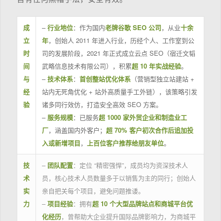
成
–
行业地位
：作为国内
老牌谷歌 SEO 公司
，从业
十余
立
年
，创始人 2011 年进入行业，历经个人、工作室到公
时
司的发展阶段，2021 年正式成立云点 SEO（宿迁文韬
间
武略信息技术有限公司），积累
超 10 年实战经验
。
与
–
技术体系
：
首创整站优化体系
（营销型独立站建站 +
经
站内无死角优化 + 站外高质量手工外链），该策略引发
验
诸多同行效仿，打造安全高效 SEO 方案。
–
服务规模
：已服务
超 1000 家外贸企业和制造业工
厂
，涵盖国内外客户；
超 70% 客户初次合作后追加投
入或新增项目
，
上百位客户推荐给朋友单位
。
技
–
团队配置
：定位 “精密强悍”，成员均为资深技术人
术
员，核心技术人员数量多于以销售为主的同行；创始人
实
亲自把关每个项目，避免问题推诿。
力
–
项目经验
：拥有
超 10 个大型品牌站点和商城平台优
化经历
，曾帮助大企业提升国际品牌影响力，为商城平