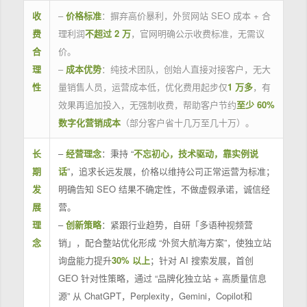
收
–
价格标准
：摒弃高价暴利，外贸网站 SEO 成本 + 合
费
理利润
不超过 2 万
，官网明确公示收费标准，无需议
合
价。
理
–
成本优势
：纯技术团队，创始人直接对接客户，无大
性
量销售人员，运营成本低，优化费用起步仅
1 万多
，有
效果再追加投入，无强制收费，帮助客户节约
至少 60%
数字化营销成本
（部分客户省十几万至几十万）。
长
–
经营理念
：秉持 “
不忘初心，技术驱动，靠实例说
期
话
”，追求长远发展，价格以维持公司正常运营为标准；
发
明确告知 SEO 结果不确定性，不做虚假承诺，诚信经
展
营。
理
–
创新策略
：紧跟行业趋势，自研「多语种视频营
念
销」，配合整站优化形成 “外贸大航海方案”，使独立站
询盘能力提升
30% 以上
；针对 AI 搜索发展，首创
GEO 针对性策略，通过 “品牌化独立站 + 高质量信息
源” 从 ChatGPT，Perplexity，Gemini，Copilot和