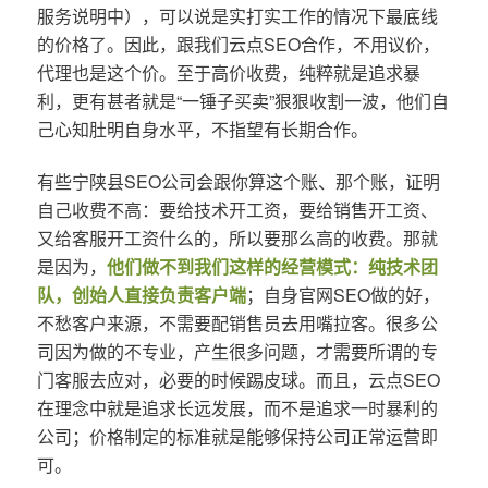
服务说明中），可以说是实打实工作的情况下最底线
的价格了。因此，跟我们云点SEO合作，不用议价，
代理也是这个价。至于高价收费，纯粹就是追求暴
利，更有甚者就是“一锤子买卖”狠狠收割一波，他们自
己心知肚明自身水平，不指望有长期合作。
有些宁陕县SEO公司会跟你算这个账、那个账，证明
自己收费不高：要给技术开工资，要给销售开工资、
又给客服开工资什么的，所以要那么高的收费。那就
是因为，
他们做不到我们这样的经营模式：纯技术团
队，创始人直接负责客户端
；自身官网SEO做的好，
不愁客户来源，不需要配销售员去用嘴拉客。很多公
司因为做的不专业，产生很多问题，才需要所谓的专
门客服去应对，必要的时候踢皮球。而且，云点SEO
在理念中就是追求长远发展，而不是追求一时暴利的
公司；价格制定的标准就是能够保持公司正常运营即
可。