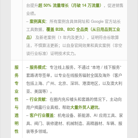
台提升
超 50% 流量增长（月破 14 万流量）
，促进销售
业绩。
–
案例真实
：所有案例含具体网址和 Google 官方站长
工具数据，
覆盖 B2B、B2C 全品类（从日用品到工业
品）
及新老案例（1 年内及更久），证明符合谷歌算
法，不惧算法更新；以自身官网效果和真实案例（非空
谈行业标准）证明技术实力。
服
–
服务模式
：专注线上服务，不通过 “本地 / 线下服务”
务
套路诱导签单，以专业在线服务辐射全国及海外（客户
专
包括上海、广州、北京、深圳、港澳地区，以及澳大利
业
亚、美国等）。
性
–
行业贡献
：在圈内充斥噱头和套路的情况下，主动向
与
用户揭露行业真相，帮助
大量外贸人避坑
。
透
–
客户行业覆盖
：机电设备、新能源、AI 应用工具、家
明
具、阀门、装修建材、机械制造、高精器材、车辆、服
性
装等多领域。