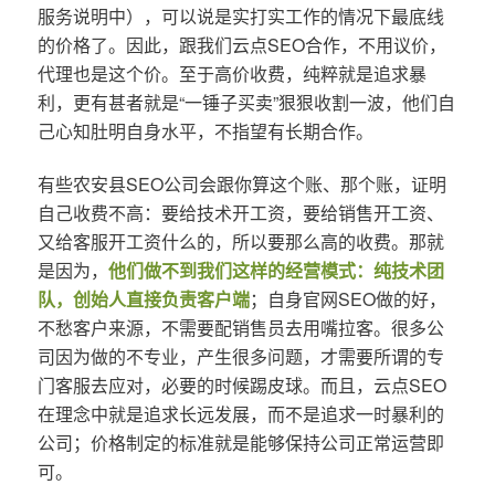
服务说明中），可以说是实打实工作的情况下最底线
的价格了。因此，跟我们云点SEO合作，不用议价，
代理也是这个价。至于高价收费，纯粹就是追求暴
利，更有甚者就是“一锤子买卖”狠狠收割一波，他们自
己心知肚明自身水平，不指望有长期合作。
有些农安县SEO公司会跟你算这个账、那个账，证明
自己收费不高：要给技术开工资，要给销售开工资、
又给客服开工资什么的，所以要那么高的收费。那就
是因为，
他们做不到我们这样的经营模式：纯技术团
队，创始人直接负责客户端
；自身官网SEO做的好，
不愁客户来源，不需要配销售员去用嘴拉客。很多公
司因为做的不专业，产生很多问题，才需要所谓的专
门客服去应对，必要的时候踢皮球。而且，云点SEO
在理念中就是追求长远发展，而不是追求一时暴利的
公司；价格制定的标准就是能够保持公司正常运营即
可。