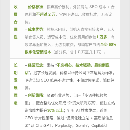
收
–
价格标准
：摒弃高价暴利，外贸网站 SEO 成本 + 合
费
理利润
不超过 2 万
，官网明确公示收费标准，无需议
合
价。
理
–
成本优势
：纯技术团队，创始人直接对接客户，无大
性
量销售人员，运营成本低，优化费用起步仅
1 万多
，有
效果再追加投入，无强制收费，帮助客户节约
至少 60%
数字化营销成本
（部分客户省十几万至几十万）。
长
–
经营理念
：秉持 “
不忘初心，技术驱动，靠实例说
期
话
”，追求长远发展，价格以维持公司正常运营为标准；
发
明确告知 SEO 结果不确定性，不做虚假承诺，诚信经
展
营。
理
–
创新策略
：紧跟行业趋势，自研「多语种视频营
念
销」，配合整站优化形成 “外贸大航海方案”，使独立站
询盘能力提升
30% 以上
；针对 AI 搜索发展，首创
GEO 针对性策略，通过 “品牌化独立站 + 高质量信息
源” 从 ChatGPT，Perplexity，Gemini，Copilot和