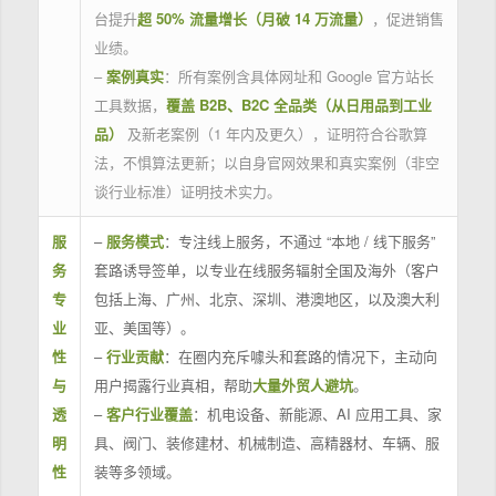
台提升
超 50% 流量增长（月破 14 万流量）
，促进销售
业绩。
–
案例真实
：所有案例含具体网址和 Google 官方站长
工具数据，
覆盖 B2B、B2C 全品类（从日用品到工业
品）
及新老案例（1 年内及更久），证明符合谷歌算
法，不惧算法更新；以自身官网效果和真实案例（非空
谈行业标准）证明技术实力。
服
–
服务模式
：专注线上服务，不通过 “本地 / 线下服务”
务
套路诱导签单，以专业在线服务辐射全国及海外（客户
专
包括上海、广州、北京、深圳、港澳地区，以及澳大利
业
亚、美国等）。
性
–
行业贡献
：在圈内充斥噱头和套路的情况下，主动向
与
用户揭露行业真相，帮助
大量外贸人避坑
。
透
–
客户行业覆盖
：机电设备、新能源、AI 应用工具、家
明
具、阀门、装修建材、机械制造、高精器材、车辆、服
性
装等多领域。