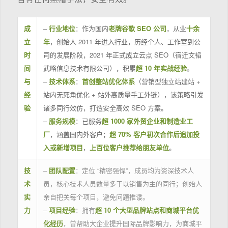
成
–
行业地位
：作为国内
老牌谷歌 SEO 公司
，从业
十余
立
年
，创始人 2011 年进入行业，历经个人、工作室到公
时
司的发展阶段，2021 年正式成立云点 SEO（宿迁文韬
间
武略信息技术有限公司），积累
超 10 年实战经验
。
与
–
技术体系
：
首创整站优化体系
（营销型独立站建站 +
经
站内无死角优化 + 站外高质量手工外链），该策略引发
验
诸多同行效仿，打造安全高效 SEO 方案。
–
服务规模
：已服务
超 1000 家外贸企业和制造业工
厂
，涵盖国内外客户；
超 70% 客户初次合作后追加投
入或新增项目
，
上百位客户推荐给朋友单位
。
技
–
团队配置
：定位 “精密强悍”，成员均为资深技术人
术
员，核心技术人员数量多于以销售为主的同行；创始人
实
亲自把关每个项目，避免问题推诿。
力
–
项目经验
：拥有
超 10 个大型品牌站点和商城平台优
化经历
，曾帮助大企业提升国际品牌影响力，为商城平