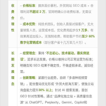
收
–
价格标准
：摒弃高价暴利，外贸网站 SEO 成本 + 合
费
理利润
不超过 2 万
，官网明确公示收费标准，无需议
合
价。
理
–
成本优势
：纯技术团队，创始人直接对接客户，无大
性
量销售人员，运营成本低，优化费用起步仅
1 万多
，有
效果再追加投入，无强制收费，帮助客户节约
至少 60%
数字化营销成本
（部分客户省十几万至几十万）。
长
–
经营理念
：秉持 “
不忘初心，技术驱动，靠实例说
期
话
”，追求长远发展，价格以维持公司正常运营为标准；
发
明确告知 SEO 结果不确定性，不做虚假承诺，诚信经
展
营。
理
–
创新策略
：紧跟行业趋势，自研「多语种视频营
念
销」，配合整站优化形成 “外贸大航海方案”，使独立站
询盘能力提升
30% 以上
；针对 AI 搜索发展，首创
GEO 针对性策略，通过 “品牌化独立站 + 高质量信息
源” 从 ChatGPT，Perplexity，Gemini，Copilot和