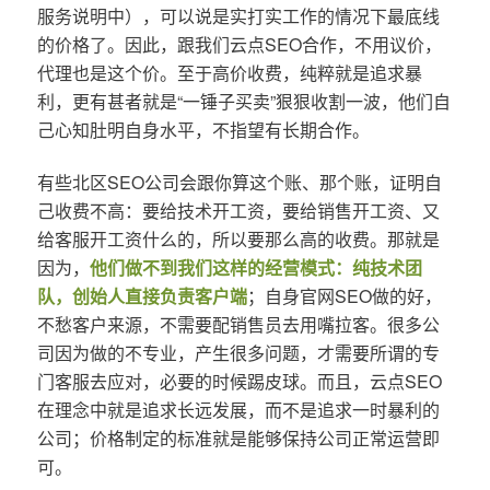
服务说明中），可以说是实打实工作的情况下最底线
的价格了。因此，跟我们云点SEO合作，不用议价，
代理也是这个价。至于高价收费，纯粹就是追求暴
利，更有甚者就是“一锤子买卖”狠狠收割一波，他们自
己心知肚明自身水平，不指望有长期合作。
有些北区SEO公司会跟你算这个账、那个账，证明自
己收费不高：要给技术开工资，要给销售开工资、又
给客服开工资什么的，所以要那么高的收费。那就是
因为，
他们做不到我们这样的经营模式：纯技术团
队，创始人直接负责客户端
；自身官网SEO做的好，
不愁客户来源，不需要配销售员去用嘴拉客。很多公
司因为做的不专业，产生很多问题，才需要所谓的专
门客服去应对，必要的时候踢皮球。而且，云点SEO
在理念中就是追求长远发展，而不是追求一时暴利的
公司；价格制定的标准就是能够保持公司正常运营即
可。