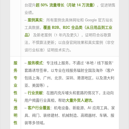
台提升
超 50% 流量增长（月破 14 万流量）
，促进销售
业绩。
–
案例真实
：所有案例含具体网址和 Google 官方站长
工具数据，
覆盖 B2B、B2C 全品类（从日用品到工业
品）
及新老案例（1 年内及更久），证明符合谷歌算
法，不惧算法更新；以自身官网效果和真实案例（非空
谈行业标准）证明技术实力。
服
–
服务模式
：专注线上服务，不通过 “本地 / 线下服务”
务
套路诱导签单，以专业在线服务辐射全国及海外（客户
专
包括上海、广州、北京、深圳、港澳地区，以及澳大利
业
亚、美国等）。
性
–
行业贡献
：在圈内充斥噱头和套路的情况下，主动向
与
用户揭露行业真相，帮助
大量外贸人避坑
。
透
–
客户行业覆盖
：机电设备、新能源、AI 应用工具、家
明
具、阀门、装修建材、机械制造、高精器材、车辆、服
性
装等多领域。