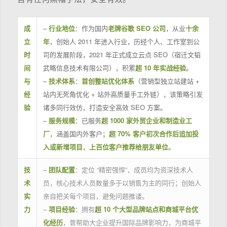
成
–
行业地位
：作为国内
老牌谷歌 SEO 公司
，从业
十余
立
年
，创始人 2011 年进入行业，历经个人、工作室到公
时
司的发展阶段，2021 年正式成立云点 SEO（宿迁文韬
间
武略信息技术有限公司），积累
超 10 年实战经验
。
与
–
技术体系
：
首创整站优化体系
（营销型独立站建站 +
经
站内无死角优化 + 站外高质量手工外链），该策略引发
验
诸多同行效仿，打造安全高效 SEO 方案。
–
服务规模
：已服务
超 1000 家外贸企业和制造业工
厂
，涵盖国内外客户；
超 70% 客户初次合作后追加投
入或新增项目
，
上百位客户推荐给朋友单位
。
技
–
团队配置
：定位 “精密强悍”，成员均为资深技术人
术
员，核心技术人员数量多于以销售为主的同行；创始人
实
亲自把关每个项目，避免问题推诿。
力
–
项目经验
：拥有
超 10 个大型品牌站点和商城平台优
化经历
，曾帮助大企业提升国际品牌影响力，为商城平