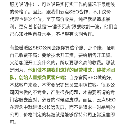
服务说明中），可以说是实打实工作的情况下最底线
的价格了。因此，跟我们云点SEO合作，不用议价，
代理也是这个价。至于高价收费，纯粹就是追求暴
利，更有甚者就是“一锤子买卖”狠狠收割一波，他们自
己心知肚明自身水平，不指望有长期合作。
有些暖暖区SEO公司会跟你算这个账、那个账，证明
自己收费不高：要给技术开工资，要给销售开工资、
又给客服开工资什么的，所以要那么高的收费。那就
是因为，
他们做不到我们这样的经营模式：纯技术团
队，创始人直接负责客户端
；自身官网SEO做的好，
不愁客户来源，不需要配销售员去用嘴拉客。很多公
司因为做的不专业，产生很多问题，才需要所谓的专
门客服去应对，必要的时候踢皮球。而且，云点SEO
在理念中就是追求长远发展，而不是追求一时暴利的
公司；价格制定的标准就是能够保持公司正常运营即
可。