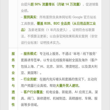
台提升
超 50% 流量增长（月破 14 万流量）
，促进销售
业绩。
–
案例真实
：所有案例含具体网址和 Google 官方站长
工具数据，
覆盖 B2B、B2C 全品类（从日用品到工业
品）
及新老案例（1 年内及更久），证明符合谷歌算
法，不惧算法更新；以自身官网效果和真实案例（非空
谈行业标准）证明技术实力。
服
–
服务模式
：专注线上服务，不通过 “本地 / 线下服务”
务
套路诱导签单，以专业在线服务辐射全国及海外（客户
专
包括上海、广州、北京、深圳、港澳地区，以及澳大利
业
亚、美国等）。
性
–
行业贡献
：在圈内充斥噱头和套路的情况下，主动向
与
用户揭露行业真相，帮助
大量外贸人避坑
。
透
–
客户行业覆盖
：机电设备、新能源、AI 应用工具、家
明
具、阀门、装修建材、机械制造、高精器材、车辆、服
性
装等多领域。