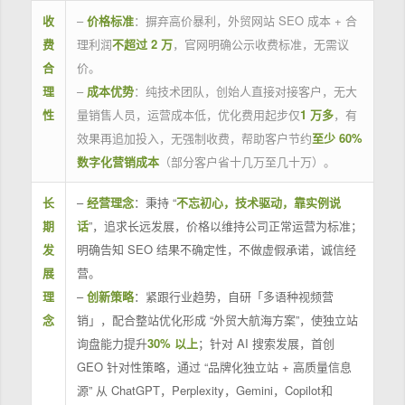
收
–
价格标准
：摒弃高价暴利，外贸网站 SEO 成本 + 合
费
理利润
不超过 2 万
，官网明确公示收费标准，无需议
合
价。
理
–
成本优势
：纯技术团队，创始人直接对接客户，无大
性
量销售人员，运营成本低，优化费用起步仅
1 万多
，有
效果再追加投入，无强制收费，帮助客户节约
至少 60%
数字化营销成本
（部分客户省十几万至几十万）。
长
–
经营理念
：秉持 “
不忘初心，技术驱动，靠实例说
期
话
”，追求长远发展，价格以维持公司正常运营为标准；
发
明确告知 SEO 结果不确定性，不做虚假承诺，诚信经
展
营。
理
–
创新策略
：紧跟行业趋势，自研「多语种视频营
念
销」，配合整站优化形成 “外贸大航海方案”，使独立站
询盘能力提升
30% 以上
；针对 AI 搜索发展，首创
GEO 针对性策略，通过 “品牌化独立站 + 高质量信息
源” 从 ChatGPT，Perplexity，Gemini，Copilot和