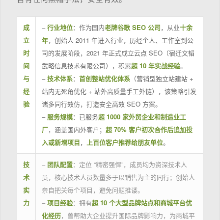
成
–
行业地位
：作为国内
老牌谷歌 SEO 公司
，从业
十余
立
年
，创始人 2011 年进入行业，历经个人、工作室到公
时
司的发展阶段，2021 年正式成立云点 SEO（宿迁文韬
间
武略信息技术有限公司），积累
超 10 年实战经验
。
与
–
技术体系
：
首创整站优化体系
（营销型独立站建站 +
经
站内无死角优化 + 站外高质量手工外链），该策略引发
验
诸多同行效仿，打造安全高效 SEO 方案。
–
服务规模
：已服务
超 1000 家外贸企业和制造业工
厂
，涵盖国内外客户；
超 70% 客户初次合作后追加投
入或新增项目
，
上百位客户推荐给朋友单位
。
技
–
团队配置
：定位 “精密强悍”，成员均为资深技术人
术
员，核心技术人员数量多于以销售为主的同行；创始人
实
亲自把关每个项目，避免问题推诿。
力
–
项目经验
：拥有
超 10 个大型品牌站点和商城平台优
化经历
，曾帮助大企业提升国际品牌影响力，为商城平