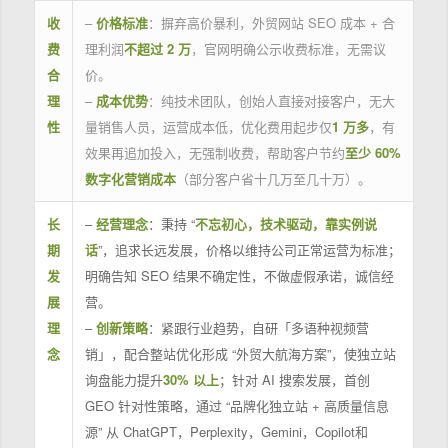
收
–
价格标准
：摒弃高价暴利，外贸网站 SEO 成本 + 合
费
理利润
不超过 2 万
，官网明确公示收费标准，无需议
合
价。
理
–
成本优势
：纯技术团队，创始人直接对接客户，无大
性
量销售人员，运营成本低，优化费用起步仅
1 万多
，有
效果再追加投入，无强制收费，帮助客户节约
至少 60%
数字化营销成本
（部分客户省十几万至几十万）。
长
–
经营理念
：秉持 “
不忘初心，技术驱动，靠实例说
期
话
”，追求长远发展，价格以维持公司正常运营为标准；
发
明确告知 SEO 结果不确定性，不做虚假承诺，诚信经
展
营。
理
–
创新策略
：紧跟行业趋势，自研「多语种视频营
念
销」，配合整站优化形成 “外贸大航海方案”，使独立站
询盘能力提升
30% 以上
；针对 AI 搜索发展，首创
GEO 针对性策略，通过 “品牌化独立站 + 高质量信息
源” 从 ChatGPT，Perplexity，Gemini，Copilot和