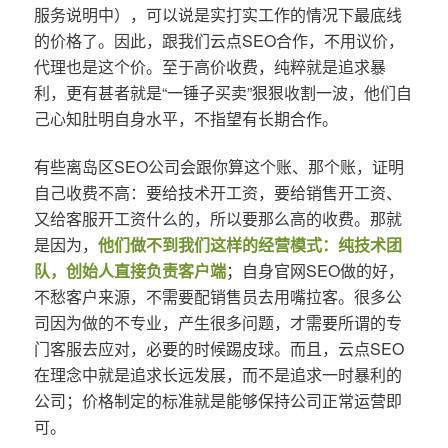
服务说明中），可以说是实打实工作的情况下最底线
的价格了。因此，跟我们云点SEO合作，不用议价，
代理也是这个价。至于高价收费，纯粹就是追求暴
利，更有甚者就是“一锤子买卖”狠狠收割一波，他们自
己心知肚明自身水平，不指望有长期合作。
有些离岛区SEO公司会跟你算这个账、那个账，证明
自己收费不高：要给技术开工资，要给销售开工资、
又给客服开工资什么的，所以要那么高的收费。那就
是因为，
他们做不到我们这样的经营模式：纯技术团
队，创始人直接负责客户端
；自身官网SEO做的好，
不愁客户来源，不需要配销售员去用嘴拉客。很多公
司因为做的不专业，产生很多问题，才需要所谓的专
门客服去应对，必要的时候踢皮球。而且，云点SEO
在理念中就是追求长远发展，而不是追求一时暴利的
公司；价格制定的标准就是能够保持公司正常运营即
可。