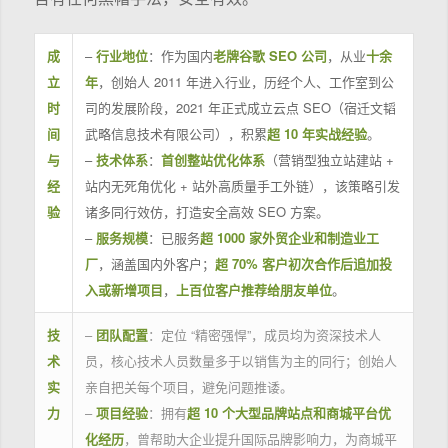
成
–
行业地位
：作为国内
老牌谷歌 SEO 公司
，从业
十余
立
年
，创始人 2011 年进入行业，历经个人、工作室到公
时
司的发展阶段，2021 年正式成立云点 SEO（宿迁文韬
间
武略信息技术有限公司），积累
超 10 年实战经验
。
与
–
技术体系
：
首创整站优化体系
（营销型独立站建站 +
经
站内无死角优化 + 站外高质量手工外链），该策略引发
验
诸多同行效仿，打造安全高效 SEO 方案。
–
服务规模
：已服务
超 1000 家外贸企业和制造业工
厂
，涵盖国内外客户；
超 70% 客户初次合作后追加投
入或新增项目
，
上百位客户推荐给朋友单位
。
技
–
团队配置
：定位 “精密强悍”，成员均为资深技术人
术
员，核心技术人员数量多于以销售为主的同行；创始人
实
亲自把关每个项目，避免问题推诿。
力
–
项目经验
：拥有
超 10 个大型品牌站点和商城平台优
化经历
，曾帮助大企业提升国际品牌影响力，为商城平