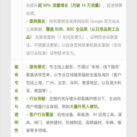
台提升
超 50% 流量增长（月破 14 万流量）
，促进销售
业绩。
–
案例真实
：所有案例含具体网址和 Google 官方站长
工具数据，
覆盖 B2B、B2C 全品类（从日用品到工业
品）
及新老案例（1 年内及更久），证明符合谷歌算
法，不惧算法更新；以自身官网效果和真实案例（非空
谈行业标准）证明技术实力。
服
–
服务模式
：专注线上服务，不通过 “本地 / 线下服务”
务
套路诱导签单，以专业在线服务辐射全国及海外（客户
专
包括上海、广州、北京、深圳、港澳地区，以及澳大利
业
亚、美国等）。
性
–
行业贡献
：在圈内充斥噱头和套路的情况下，主动向
与
用户揭露行业真相，帮助
大量外贸人避坑
。
透
–
客户行业覆盖
：机电设备、新能源、AI 应用工具、家
明
具、阀门、装修建材、机械制造、高精器材、车辆、服
性
装等多领域。