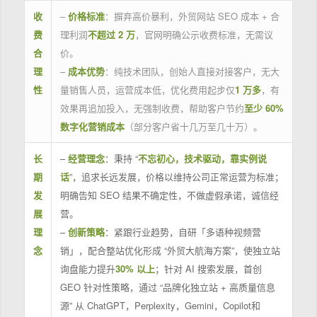
收
–
价格标准
：摒弃高价暴利，外贸网站 SEO 成本 + 合
费
理利润
不超过 2 万
，官网明确公示收费标准，无需议
合
价。
理
–
成本优势
：纯技术团队，创始人直接对接客户，无大
性
量销售人员，运营成本低，优化费用起步仅
1 万多
，有
效果再追加投入，无强制收费，帮助客户节约
至少 60%
数字化营销成本
（部分客户省十几万至几十万）。
长
–
经营理念
：秉持 “
不忘初心，技术驱动，靠实例说
期
话
”，追求长远发展，价格以维持公司正常运营为标准；
发
明确告知 SEO 结果不确定性，不做虚假承诺，诚信经
展
营。
理
–
创新策略
：紧跟行业趋势，自研「多语种视频营
念
销」，配合整站优化形成 “外贸大航海方案”，使独立站
询盘能力提升
30% 以上
；针对 AI 搜索发展，首创
GEO 针对性策略，通过 “品牌化独立站 + 高质量信息
源” 从 ChatGPT，Perplexity，Gemini，Copilot和