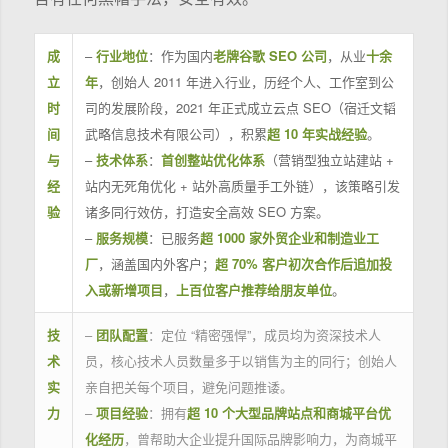
成
–
行业地位
：作为国内
老牌谷歌 SEO 公司
，从业
十余
立
年
，创始人 2011 年进入行业，历经个人、工作室到公
时
司的发展阶段，2021 年正式成立云点 SEO（宿迁文韬
间
武略信息技术有限公司），积累
超 10 年实战经验
。
与
–
技术体系
：
首创整站优化体系
（营销型独立站建站 +
经
站内无死角优化 + 站外高质量手工外链），该策略引发
验
诸多同行效仿，打造安全高效 SEO 方案。
–
服务规模
：已服务
超 1000 家外贸企业和制造业工
厂
，涵盖国内外客户；
超 70% 客户初次合作后追加投
入或新增项目
，
上百位客户推荐给朋友单位
。
技
–
团队配置
：定位 “精密强悍”，成员均为资深技术人
术
员，核心技术人员数量多于以销售为主的同行；创始人
实
亲自把关每个项目，避免问题推诿。
力
–
项目经验
：拥有
超 10 个大型品牌站点和商城平台优
化经历
，曾帮助大企业提升国际品牌影响力，为商城平