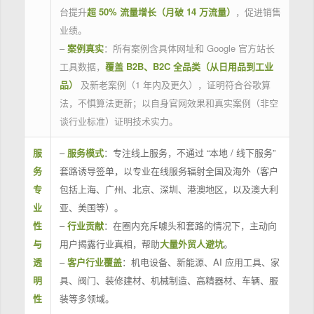
台提升
超 50% 流量增长（月破 14 万流量）
，促进销售
业绩。
–
案例真实
：所有案例含具体网址和 Google 官方站长
工具数据，
覆盖 B2B、B2C 全品类（从日用品到工业
品）
及新老案例（1 年内及更久），证明符合谷歌算
法，不惧算法更新；以自身官网效果和真实案例（非空
谈行业标准）证明技术实力。
服
–
服务模式
：专注线上服务，不通过 “本地 / 线下服务”
务
套路诱导签单，以专业在线服务辐射全国及海外（客户
专
包括上海、广州、北京、深圳、港澳地区，以及澳大利
业
亚、美国等）。
性
–
行业贡献
：在圈内充斥噱头和套路的情况下，主动向
与
用户揭露行业真相，帮助
大量外贸人避坑
。
透
–
客户行业覆盖
：机电设备、新能源、AI 应用工具、家
明
具、阀门、装修建材、机械制造、高精器材、车辆、服
性
装等多领域。