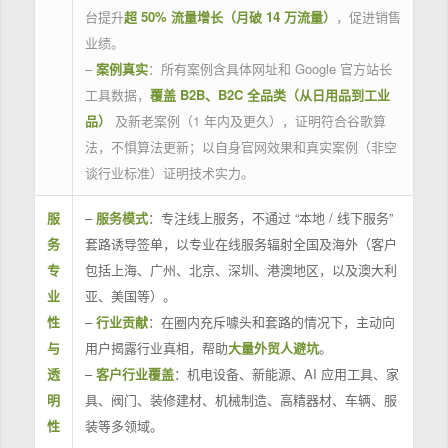
台提升
超 50% 流量增长（月破 14 万流量）
，促进销售
业绩。
–
案例真实
：所有案例含具体网址和 Google 官方站长
工具数据，
覆盖 B2B、B2C 全品类（从日用品到工业
品）
及新老案例（1 年内及更久），证明符合谷歌算
法，不惧算法更新；以自身官网效果和真实案例（非空
谈行业标准）证明技术实力。
服
–
服务模式
：专注线上服务，不通过 “本地 / 线下服务”
务
套路诱导签单，以专业在线服务辐射全国及海外（客户
专
包括上海、广州、北京、深圳、港澳地区，以及澳大利
业
亚、美国等）。
性
–
行业贡献
：在圈内充斥噱头和套路的情况下，主动向
与
用户揭露行业真相，帮助
大量外贸人避坑
。
透
–
客户行业覆盖
：机电设备、新能源、AI 应用工具、家
明
具、阀门、装修建材、机械制造、高精器材、车辆、服
性
装等多领域。