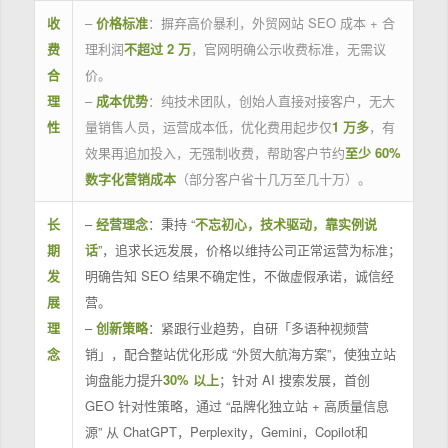
收
–
价格标准
：摒弃高价暴利，外贸网站 SEO 成本 + 合
费
理利润
不超过 2 万
，官网明确公示收费标准，无需议
合
价。
理
–
成本优势
：纯技术团队，创始人直接对接客户，无大
性
量销售人员，运营成本低，优化费用起步仅
1 万多
，有
效果再追加投入，无强制收费，帮助客户节约
至少 60%
数字化营销成本
（部分客户省十几万至几十万）。
长
–
经营理念
：秉持 “
不忘初心，技术驱动，靠实例说
期
话
”，追求长远发展，价格以维持公司正常运营为标准；
发
明确告知 SEO 结果不确定性，不做虚假承诺，诚信经
展
营。
理
–
创新策略
：紧跟行业趋势，自研「多语种视频营
念
销」，配合整站优化形成 “外贸大航海方案”，使独立站
询盘能力提升
30% 以上
；针对 AI 搜索发展，首创
GEO 针对性策略，通过 “品牌化独立站 + 高质量信息
源” 从 ChatGPT，Perplexity，Gemini，Copilot和