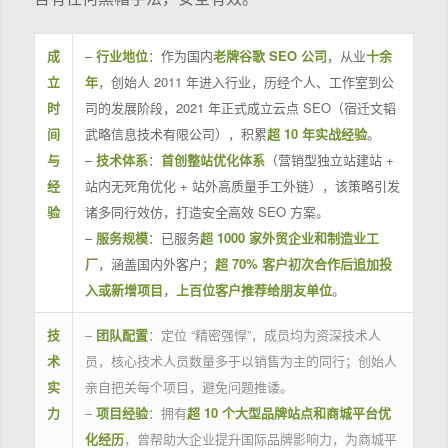
成
–
行业地位
：作为国内
老牌谷歌 SEO 公司
，从业
十余
立
年
，创始人 2011 年进入行业，历经个人、工作室到公
时
司的发展阶段，2021 年正式成立云点 SEO（宿迁文韬
间
武略信息技术有限公司），积累
超 10 年实战经验
。
与
–
技术体系
：
首创整站优化体系
（营销型独立站建站 +
经
站内无死角优化 + 站外高质量手工外链），该策略引发
验
诸多同行效仿，打造安全高效 SEO 方案。
–
服务规模
：已服务
超 1000 家外贸企业和制造业工
厂
，涵盖国内外客户；
超 70% 客户初次合作后追加投
入或新增项目
，
上百位客户推荐给朋友单位
。
技
–
团队配置
：定位 “精密强悍”，成员均为资深技术人
术
员，核心技术人员数量多于以销售为主的同行；创始人
实
亲自把关每个项目，避免问题推诿。
力
–
项目经验
：拥有
超 10 个大型品牌站点和商城平台优
化经历
，曾帮助大企业提升国际品牌影响力，为商城平