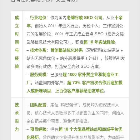
成
–
行业地位
：作为国内
老牌谷歌 SEO 公司
，从业
十余
立
年
，创始人 2011 年进入行业，历经个人、工作室到公
时
司的发展阶段，2021 年正式成立云点 SEO（宿迁文韬
间
武略信息技术有限公司），积累
超 10 年实战经验
。
与
–
技术体系
：
首创整站优化体系
（营销型独立站建站 +
经
站内无死角优化 + 站外高质量手工外链），该策略引发
验
诸多同行效仿，打造安全高效 SEO 方案。
–
服务规模
：已服务
超 1000 家外贸企业和制造业工
厂
，涵盖国内外客户；
超 70% 客户初次合作后追加投
入或新增项目
，
上百位客户推荐给朋友单位
。
技
–
团队配置
：定位 “精密强悍”，成员均为资深技术人
术
员，核心技术人员数量多于以销售为主的同行；创始人
实
亲自把关每个项目，避免问题推诿。
力
–
项目经验
：拥有
超 10 个大型品牌站点和商城平台优
化经历
，曾帮助大企业提升国际品牌影响力，为商城平