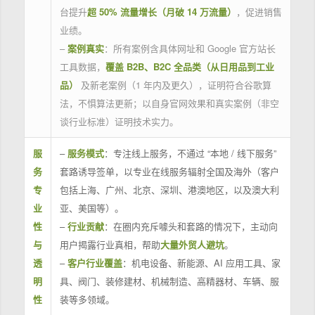
台提升
超 50% 流量增长（月破 14 万流量）
，促进销售
业绩。
–
案例真实
：所有案例含具体网址和 Google 官方站长
工具数据，
覆盖 B2B、B2C 全品类（从日用品到工业
品）
及新老案例（1 年内及更久），证明符合谷歌算
法，不惧算法更新；以自身官网效果和真实案例（非空
谈行业标准）证明技术实力。
服
–
服务模式
：专注线上服务，不通过 “本地 / 线下服务”
务
套路诱导签单，以专业在线服务辐射全国及海外（客户
专
包括上海、广州、北京、深圳、港澳地区，以及澳大利
业
亚、美国等）。
性
–
行业贡献
：在圈内充斥噱头和套路的情况下，主动向
与
用户揭露行业真相，帮助
大量外贸人避坑
。
透
–
客户行业覆盖
：机电设备、新能源、AI 应用工具、家
明
具、阀门、装修建材、机械制造、高精器材、车辆、服
性
装等多领域。