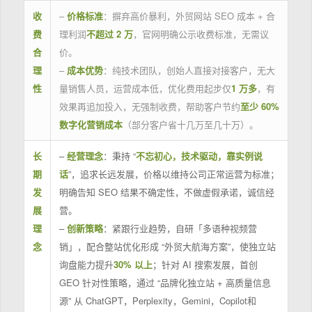
收
–
价格标准
：摒弃高价暴利，外贸网站 SEO 成本 + 合
费
理利润
不超过 2 万
，官网明确公示收费标准，无需议
合
价。
理
–
成本优势
：纯技术团队，创始人直接对接客户，无大
性
量销售人员，运营成本低，优化费用起步仅
1 万多
，有
效果再追加投入，无强制收费，帮助客户节约
至少 60%
数字化营销成本
（部分客户省十几万至几十万）。
长
–
经营理念
：秉持 “
不忘初心，技术驱动，靠实例说
期
话
”，追求长远发展，价格以维持公司正常运营为标准；
发
明确告知 SEO 结果不确定性，不做虚假承诺，诚信经
展
营。
理
–
创新策略
：紧跟行业趋势，自研「多语种视频营
念
销」，配合整站优化形成 “外贸大航海方案”，使独立站
询盘能力提升
30% 以上
；针对 AI 搜索发展，首创
GEO 针对性策略，通过 “品牌化独立站 + 高质量信息
源” 从 ChatGPT，Perplexity，Gemini，Copilot和