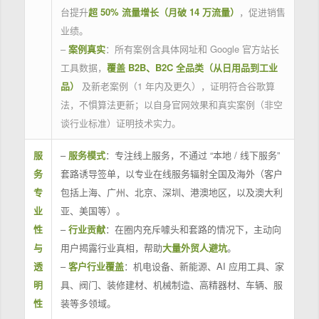
台提升
超 50% 流量增长（月破 14 万流量）
，促进销售
业绩。
–
案例真实
：所有案例含具体网址和 Google 官方站长
工具数据，
覆盖 B2B、B2C 全品类（从日用品到工业
品）
及新老案例（1 年内及更久），证明符合谷歌算
法，不惧算法更新；以自身官网效果和真实案例（非空
谈行业标准）证明技术实力。
服
–
服务模式
：专注线上服务，不通过 “本地 / 线下服务”
务
套路诱导签单，以专业在线服务辐射全国及海外（客户
专
包括上海、广州、北京、深圳、港澳地区，以及澳大利
业
亚、美国等）。
性
–
行业贡献
：在圈内充斥噱头和套路的情况下，主动向
与
用户揭露行业真相，帮助
大量外贸人避坑
。
透
–
客户行业覆盖
：机电设备、新能源、AI 应用工具、家
明
具、阀门、装修建材、机械制造、高精器材、车辆、服
性
装等多领域。