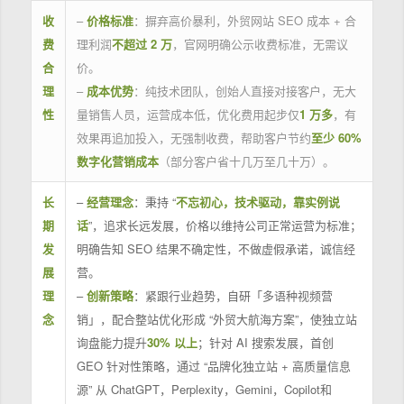
收
–
价格标准
：摒弃高价暴利，外贸网站 SEO 成本 + 合
费
理利润
不超过 2 万
，官网明确公示收费标准，无需议
合
价。
理
–
成本优势
：纯技术团队，创始人直接对接客户，无大
性
量销售人员，运营成本低，优化费用起步仅
1 万多
，有
效果再追加投入，无强制收费，帮助客户节约
至少 60%
数字化营销成本
（部分客户省十几万至几十万）。
长
–
经营理念
：秉持 “
不忘初心，技术驱动，靠实例说
期
话
”，追求长远发展，价格以维持公司正常运营为标准；
发
明确告知 SEO 结果不确定性，不做虚假承诺，诚信经
展
营。
理
–
创新策略
：紧跟行业趋势，自研「多语种视频营
念
销」，配合整站优化形成 “外贸大航海方案”，使独立站
询盘能力提升
30% 以上
；针对 AI 搜索发展，首创
GEO 针对性策略，通过 “品牌化独立站 + 高质量信息
源” 从 ChatGPT，Perplexity，Gemini，Copilot和