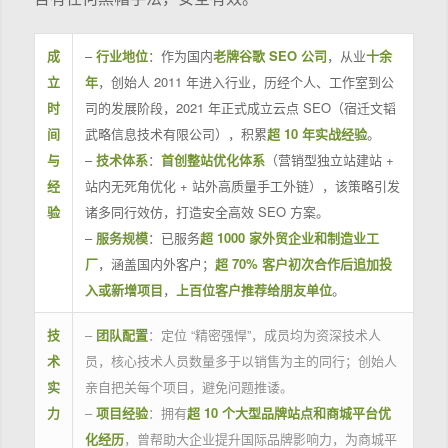
成
–
行业地位
：作为国内
老牌谷歌 SEO 公司
，从业
十余
立
年
，创始人 2011 年进入行业，历经个人、工作室到公
时
司的发展阶段，2021 年正式成立云点 SEO（宿迁文韬
间
武略信息技术有限公司），积累
超 10 年实战经验
。
与
–
技术体系
：
首创整站优化体系
（营销型独立站建站 +
经
站内无死角优化 + 站外高质量手工外链），该策略引发
验
诸多同行效仿，打造安全高效 SEO 方案。
–
服务规模
：已服务
超 1000 家外贸企业和制造业工
厂
，涵盖国内外客户；
超 70% 客户初次合作后追加投
入或新增项目
，
上百位客户推荐给朋友单位
。
技
–
团队配置
：定位 “精密强悍”，成员均为资深技术人
术
员，核心技术人员数量多于以销售为主的同行；创始人
实
亲自把关每个项目，避免问题推诿。
力
–
项目经验
：拥有
超 10 个大型品牌站点和商城平台优
化经历
，曾帮助大企业提升国际品牌影响力，为商城平