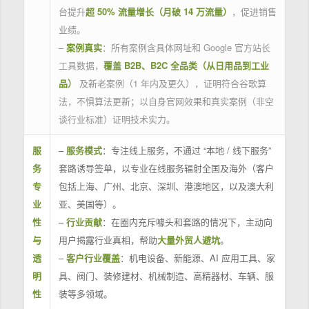
台提升
超 50% 流量增长（月破 14 万流量）
，促进销售
业绩。
–
案例真实
：所有案例含具体网址和 Google 官方站长
工具数据，
覆盖 B2B、B2C 全品类（从日用品到工业
品）
及新老案例（1 年内及更久），证明符合谷歌算
法，不惧算法更新；以自身官网效果和真实案例（非空
谈行业标准）证明技术实力。
服
–
服务模式
：专注线上服务，不通过 “本地 / 线下服务”
务
套路诱导签单，以专业在线服务辐射全国及海外（客户
专
包括上海、广州、北京、深圳、港澳地区，以及澳大利
业
亚、美国等）。
性
–
行业贡献
：在圈内充斥噱头和套路的情况下，主动向
与
用户揭露行业真相，帮助
大量外贸人避坑
。
透
–
客户行业覆盖
：机电设备、新能源、AI 应用工具、家
明
具、阀门、装修建材、机械制造、高精器材、车辆、服
性
装等多领域。