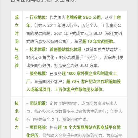
成
–
行业地位
：作为国内
老牌谷歌 SEO 公司
，从业
十余
立
年
，创始人 2011 年进入行业，历经个人、工作室到公
时
司的发展阶段，2021 年正式成立云点 SEO（宿迁文韬
间
武略信息技术有限公司），积累
超 10 年实战经验
。
与
–
技术体系
：
首创整站优化体系
（营销型独立站建站 +
经
站内无死角优化 + 站外高质量手工外链），该策略引发
验
诸多同行效仿，打造安全高效 SEO 方案。
–
服务规模
：已服务
超 1000 家外贸企业和制造业工
厂
，涵盖国内外客户；
超 70% 客户初次合作后追加投
入或新增项目
，
上百位客户推荐给朋友单位
。
技
–
团队配置
：定位 “精密强悍”，成员均为资深技术人
术
员，核心技术人员数量多于以销售为主的同行；创始人
实
亲自把关每个项目，避免问题推诿。
力
–
项目经验
：拥有
超 10 个大型品牌站点和商城平台优
化经历
，曾帮助大企业提升国际品牌影响力，为商城平