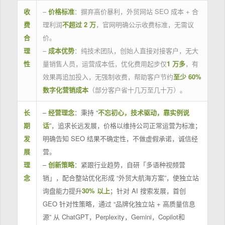
收
–
价格标准
：摒弃高价暴利，外贸网站 SEO 成本 + 合
费
理利润
不超过 2 万
，官网明确公示收费标准，无需议
合
价。
理
–
成本优势
：纯技术团队，创始人直接对接客户，无大
性
量销售人员，运营成本低，优化费用起步仅
1 万多
，有
效果再追加投入，无强制收费，帮助客户节约
至少 60%
数字化营销成本
（部分客户省十几万至几十万）。
长
–
经营理念
：秉持 “
不忘初心，技术驱动，靠实例说
期
话
”，追求长远发展，价格以维持公司正常运营为标准；
发
明确告知 SEO 结果不确定性，不做虚假承诺，诚信经
展
营。
理
–
创新策略
：紧跟行业趋势，自研「多语种视频营
念
销」，配合整站优化形成 “外贸大航海方案”，使独立站
询盘能力提升
30% 以上
；针对 AI 搜索发展，首创
GEO 针对性策略，通过 “品牌化独立站 + 高质量信息
源” 从 ChatGPT，Perplexity，Gemini，Copilot和