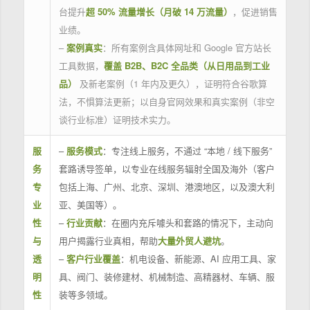
台提升
超 50% 流量增长（月破 14 万流量）
，促进销售
业绩。
–
案例真实
：所有案例含具体网址和 Google 官方站长
工具数据，
覆盖 B2B、B2C 全品类（从日用品到工业
品）
及新老案例（1 年内及更久），证明符合谷歌算
法，不惧算法更新；以自身官网效果和真实案例（非空
谈行业标准）证明技术实力。
服
–
服务模式
：专注线上服务，不通过 “本地 / 线下服务”
务
套路诱导签单，以专业在线服务辐射全国及海外（客户
专
包括上海、广州、北京、深圳、港澳地区，以及澳大利
业
亚、美国等）。
性
–
行业贡献
：在圈内充斥噱头和套路的情况下，主动向
与
用户揭露行业真相，帮助
大量外贸人避坑
。
透
–
客户行业覆盖
：机电设备、新能源、AI 应用工具、家
明
具、阀门、装修建材、机械制造、高精器材、车辆、服
性
装等多领域。