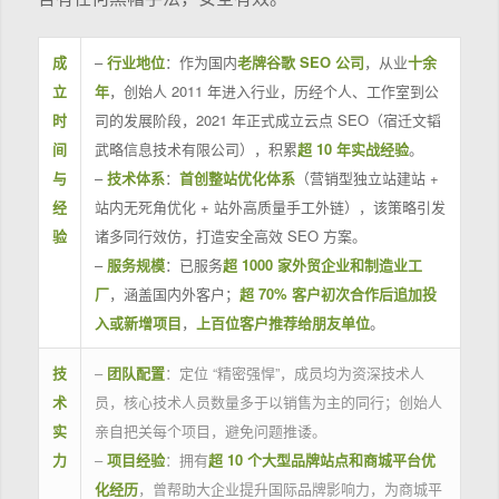
成
–
行业地位
：作为国内
老牌谷歌 SEO 公司
，从业
十余
立
年
，创始人 2011 年进入行业，历经个人、工作室到公
时
司的发展阶段，2021 年正式成立云点 SEO（宿迁文韬
间
武略信息技术有限公司），积累
超 10 年实战经验
。
与
–
技术体系
：
首创整站优化体系
（营销型独立站建站 +
经
站内无死角优化 + 站外高质量手工外链），该策略引发
验
诸多同行效仿，打造安全高效 SEO 方案。
–
服务规模
：已服务
超 1000 家外贸企业和制造业工
厂
，涵盖国内外客户；
超 70% 客户初次合作后追加投
入或新增项目
，
上百位客户推荐给朋友单位
。
技
–
团队配置
：定位 “精密强悍”，成员均为资深技术人
术
员，核心技术人员数量多于以销售为主的同行；创始人
实
亲自把关每个项目，避免问题推诿。
力
–
项目经验
：拥有
超 10 个大型品牌站点和商城平台优
化经历
，曾帮助大企业提升国际品牌影响力，为商城平