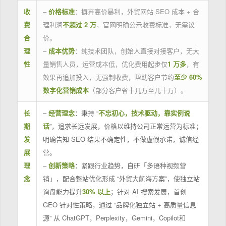
收
–
价格标准
：摒弃高价暴利，外贸网站 SEO 成本 + 合
费
理利润
不超过 2 万
，官网明确公示收费标准，无需议
合
价。
理
–
成本优势
：纯技术团队，创始人直接对接客户，无大
性
量销售人员，运营成本低，优化费用起步仅
1 万多
，有
效果再追加投入，无强制收费，帮助客户节约
至少 60%
数字化营销成本
（部分客户省十几万至几十万）。
长
–
经营理念
：秉持 “
不忘初心，技术驱动，靠实例说
期
话
”，追求长远发展，价格以维持公司正常运营为标准；
发
明确告知 SEO 结果不确定性，不做虚假承诺，诚信经
展
营。
理
–
创新策略
：紧跟行业趋势，自研「多语种视频营
念
销」，配合整站优化形成 “外贸大航海方案”，使独立站
询盘能力提升
30% 以上
；针对 AI 搜索发展，首创
GEO 针对性策略，通过 “品牌化独立站 + 高质量信息
源” 从 ChatGPT，Perplexity，Gemini，Copilot和