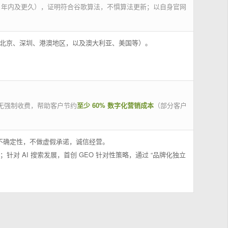
 年内及更久），证明符合谷歌算法，不惧算法更新；以自身官网
州、北京、深圳、港澳地区，以及澳大利亚、美国等）。
无强制收费，帮助客户节约
至少 60% 数字化营销成本
（部分客户
果不确定性，不做虚假承诺，诚信经营。
；针对 AI 搜索发展，首创 GEO 针对性策略，通过 “品牌化独立