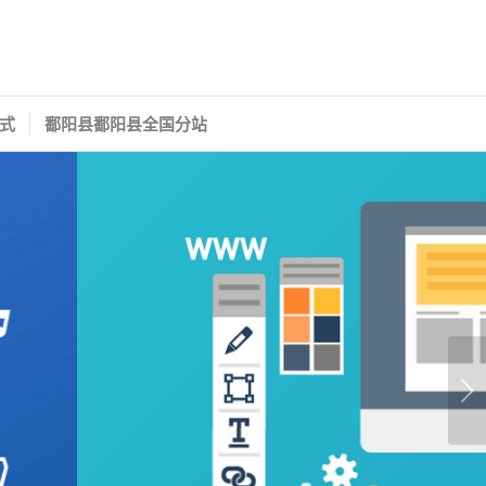
式
鄱阳县鄱阳县全国分站
下一页