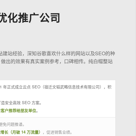
优化推广公司
站建站经验，深知谷歌喜欢什么样的网站以及SEO的种
，做出的效果有真实案例参考，口碑相传。纯白帽整站
21 年正式成立云点 SEO（宿迁文韬武略信息技术有限公司），积
造安全高效 SEO 方案。
位客户推荐给朋友单位
。
避免问题推诿。
量增长（月破 14 万流量）
，促进销售业绩。