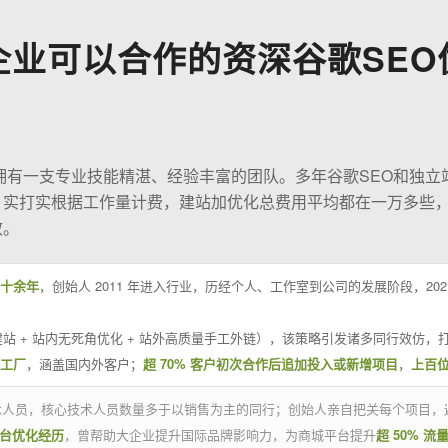
企业可以合作的资深谷歌SEO
O拥有一支专业技能精湛、经验丰富的团队。多年谷歌SEO和独立
；实打实根据工作量计费，建站加优化总费用平均都在一万多些
效。
十余年
，创始人 2011 年进入行业，历经个人、工作室到公司的发展阶段，20
站 + 站内无死角优化 + 站外高质量手工外链），该策略引发诸多同行效仿，打
业工厂
，涵盖国内外客户；
超 70% 客户初次合作后追加投入或新增项目
，
上百
技术人员，核心技术人员数量多于以销售为主的同行；创始人亲自把关每个项目，
平台优化经历
，曾帮助大企业提升国际品牌影响力，为商城平台提升
超 50% 流