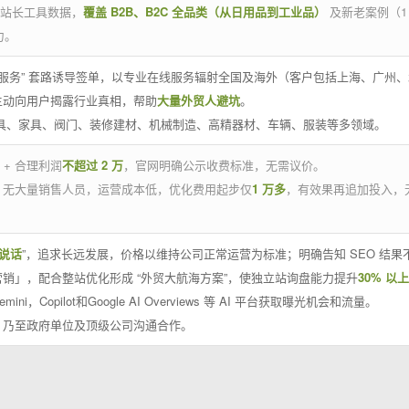
官方站长工具数据，
覆盖 B2B、B2C 全品类（从日用品到工业品）
及新老案例（1
力。
 线下服务” 套路诱导签单，以专业在线服务辐射全国及海外（客户包括上海、广
主动向用户揭露行业真相，帮助
大量外贸人避坑
。
工具、家具、阀门、装修建材、机械制造、高精器材、车辆、服装等多领域。
 + 合理利润
不超过 2 万
，官网明确公示收费标准，无需议价。
，无大量销售人员，运营成本低，优化费用起步仅
1 万多
，有效果再追加投入，
说话
”，追求长远发展，价格以维持公司正常运营为标准；明确告知 SEO 结
销」，配合整站优化形成 “外贸大航海方案”，使独立站询盘能力提升
30% 以上
emini，Copilot和Google AI Overviews 等 AI 平台获取曝光机会和流量。
，乃至政府单位及顶级公司沟通合作。