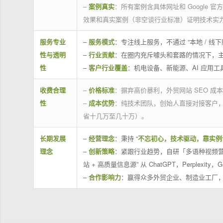
–
案例真实
：所有案例含具体网址和 Google 
效果和真实案例（非空谈行业标准）证明技术实
服务专业
–
服务模式
：专注线上服务，不通过 “本地 /
性与透明
–
行业贡献
：在圈内充斥噱头和套路的情况下，
性
–
客户行业覆盖
：机电设备、新能源、AI 应用
收费合理
–
价格标准
：摒弃高价暴利，外贸网站 SEO 成本
性
–
成本优势
：纯技术团队，创始人直接对接客户
省十几万至几十万）。
长期发展
–
经营理念
：秉持 “
不忘初心，技术驱动，靠实例
理念
–
创新策略
：紧跟行业趋势，自研「多语种视频营
站 + 高质量信息源” 从 ChatGPT，Perplexity，G
–
合作影响力
：赢得众多外贸企业、制造业工厂