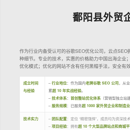
鄱阳县外贸
作为行业内备受认可的谷歌SEO优化公司，云点SE
种细节。专业的技术，实惠的价格助力中国出海企业
优化模式；优化的网站不含有任何黑帽手法，安全有
成立时间
–
行业地位
：作为国内
老牌谷歌 SEO 公司
，从业
与经验
累
超 10 年实战经验
。
–
技术体系
：
首创整站优化体系
（营销型独立站建
–
服务规模
：已服务
超 1000 家外贸企业和制造
技术实力
–
团队配置
：定位 “精密强悍”，成员均为资深
–
项目经验
：拥有
超 10 个大型品牌站点和商城