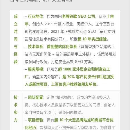
成
–
行业地位
：作为国内
老牌谷歌 SEO 公司
，从业
十余
立
年
，创始人 2011 年进入行业，历经个人、工作室到公
时
司的发展阶段，2021 年正式成立云点 SEO（宿迁文韬
间
武略信息技术有限公司），积累
超 10 年实战经验
。
与
–
技术体系
：
首创整站优化体系
（营销型独立站建站 +
经
站内无死角优化 + 站外高质量手工外链），该策略引发
验
诸多同行效仿，打造安全高效 SEO 方案。
–
服务规模
：已服务
超 1000 家外贸企业和制造业工
厂
，涵盖国内外客户；
超 70% 客户初次合作后追加投
入或新增项目
，
上百位客户推荐给朋友单位
。
技
–
团队配置
：定位 “精密强悍”，成员均为资深技术人
术
员，核心技术人员数量多于以销售为主的同行；创始人
实
亲自把关每个项目，避免问题推诿。
力
–
项目经验
：拥有
超 10 个大型品牌站点和商城平台优
化经历
，曾帮助大企业提升国际品牌影响力，为商城平