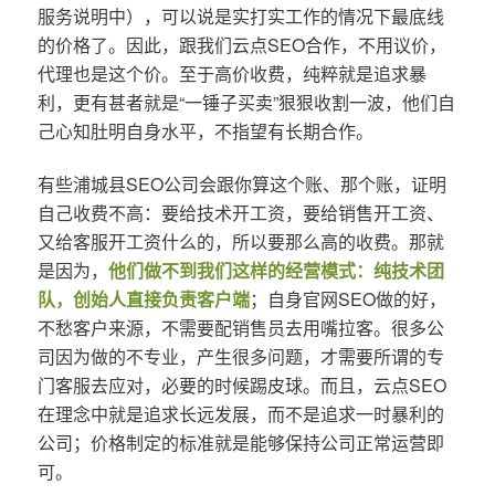
服务说明中），可以说是实打实工作的情况下最底线
的价格了。因此，跟我们云点SEO合作，不用议价，
代理也是这个价。至于高价收费，纯粹就是追求暴
利，更有甚者就是“一锤子买卖”狠狠收割一波，他们自
己心知肚明自身水平，不指望有长期合作。
有些浦城县SEO公司会跟你算这个账、那个账，证明
自己收费不高：要给技术开工资，要给销售开工资、
又给客服开工资什么的，所以要那么高的收费。那就
是因为，
他们做不到我们这样的经营模式：纯技术团
队，创始人直接负责客户端
；自身官网SEO做的好，
不愁客户来源，不需要配销售员去用嘴拉客。很多公
司因为做的不专业，产生很多问题，才需要所谓的专
门客服去应对，必要的时候踢皮球。而且，云点SEO
在理念中就是追求长远发展，而不是追求一时暴利的
公司；价格制定的标准就是能够保持公司正常运营即
可。