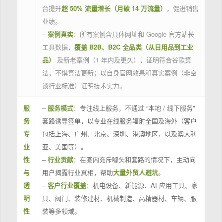
台提升
超 50% 流量增长（月破 14 万流量）
，促进销售
业绩。
–
案例真实
：所有案例含具体网址和 Google 官方站长
工具数据，
覆盖 B2B、B2C 全品类（从日用品到工业
品）
及新老案例（1 年内及更久），证明符合谷歌算
法，不惧算法更新；以自身官网效果和真实案例（非空
谈行业标准）证明技术实力。
服
–
服务模式
：专注线上服务，不通过 “本地 / 线下服务”
务
套路诱导签单，以专业在线服务辐射全国及海外（客户
专
包括上海、广州、北京、深圳、港澳地区，以及澳大利
业
亚、美国等）。
性
–
行业贡献
：在圈内充斥噱头和套路的情况下，主动向
与
用户揭露行业真相，帮助
大量外贸人避坑
。
透
–
客户行业覆盖
：机电设备、新能源、AI 应用工具、家
明
具、阀门、装修建材、机械制造、高精器材、车辆、服
性
装等多领域。