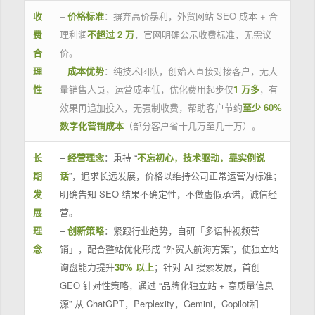
收
–
价格标准
：摒弃高价暴利，外贸网站 SEO 成本 + 合
费
理利润
不超过 2 万
，官网明确公示收费标准，无需议
合
价。
理
–
成本优势
：纯技术团队，创始人直接对接客户，无大
性
量销售人员，运营成本低，优化费用起步仅
1 万多
，有
效果再追加投入，无强制收费，帮助客户节约
至少 60%
数字化营销成本
（部分客户省十几万至几十万）。
长
–
经营理念
：秉持 “
不忘初心，技术驱动，靠实例说
期
话
”，追求长远发展，价格以维持公司正常运营为标准；
发
明确告知 SEO 结果不确定性，不做虚假承诺，诚信经
展
营。
理
–
创新策略
：紧跟行业趋势，自研「多语种视频营
念
销」，配合整站优化形成 “外贸大航海方案”，使独立站
询盘能力提升
30% 以上
；针对 AI 搜索发展，首创
GEO 针对性策略，通过 “品牌化独立站 + 高质量信息
源” 从 ChatGPT，Perplexity，Gemini，Copilot和