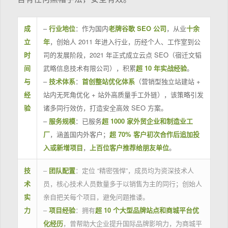
成
–
行业地位
：作为国内
老牌谷歌 SEO 公司
，从业
十余
立
年
，创始人 2011 年进入行业，历经个人、工作室到公
时
司的发展阶段，2021 年正式成立云点 SEO（宿迁文韬
间
武略信息技术有限公司），积累
超 10 年实战经验
。
与
–
技术体系
：
首创整站优化体系
（营销型独立站建站 +
经
站内无死角优化 + 站外高质量手工外链），该策略引发
验
诸多同行效仿，打造安全高效 SEO 方案。
–
服务规模
：已服务
超 1000 家外贸企业和制造业工
厂
，涵盖国内外客户；
超 70% 客户初次合作后追加投
入或新增项目
，
上百位客户推荐给朋友单位
。
技
–
团队配置
：定位 “精密强悍”，成员均为资深技术人
术
员，核心技术人员数量多于以销售为主的同行；创始人
实
亲自把关每个项目，避免问题推诿。
力
–
项目经验
：拥有
超 10 个大型品牌站点和商城平台优
化经历
，曾帮助大企业提升国际品牌影响力，为商城平