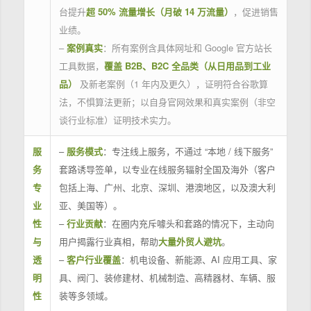
台提升
超 50% 流量增长（月破 14 万流量）
，促进销售
业绩。
–
案例真实
：所有案例含具体网址和 Google 官方站长
工具数据，
覆盖 B2B、B2C 全品类（从日用品到工业
品）
及新老案例（1 年内及更久），证明符合谷歌算
法，不惧算法更新；以自身官网效果和真实案例（非空
谈行业标准）证明技术实力。
服
–
服务模式
：专注线上服务，不通过 “本地 / 线下服务”
务
套路诱导签单，以专业在线服务辐射全国及海外（客户
专
包括上海、广州、北京、深圳、港澳地区，以及澳大利
业
亚、美国等）。
性
–
行业贡献
：在圈内充斥噱头和套路的情况下，主动向
与
用户揭露行业真相，帮助
大量外贸人避坑
。
透
–
客户行业覆盖
：机电设备、新能源、AI 应用工具、家
明
具、阀门、装修建材、机械制造、高精器材、车辆、服
性
装等多领域。