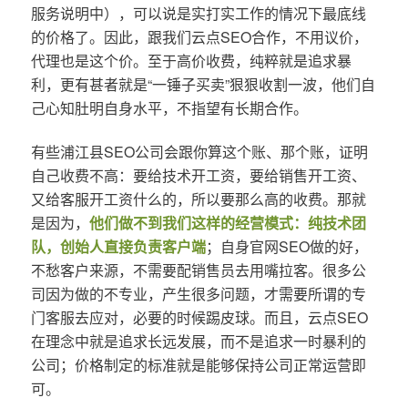
服务说明中），可以说是实打实工作的情况下最底线
的价格了。因此，跟我们云点SEO合作，不用议价，
代理也是这个价。至于高价收费，纯粹就是追求暴
利，更有甚者就是“一锤子买卖”狠狠收割一波，他们自
己心知肚明自身水平，不指望有长期合作。
有些浦江县SEO公司会跟你算这个账、那个账，证明
自己收费不高：要给技术开工资，要给销售开工资、
又给客服开工资什么的，所以要那么高的收费。那就
是因为，
他们做不到我们这样的经营模式：纯技术团
队，创始人直接负责客户端
；自身官网SEO做的好，
不愁客户来源，不需要配销售员去用嘴拉客。很多公
司因为做的不专业，产生很多问题，才需要所谓的专
门客服去应对，必要的时候踢皮球。而且，云点SEO
在理念中就是追求长远发展，而不是追求一时暴利的
公司；价格制定的标准就是能够保持公司正常运营即
可。