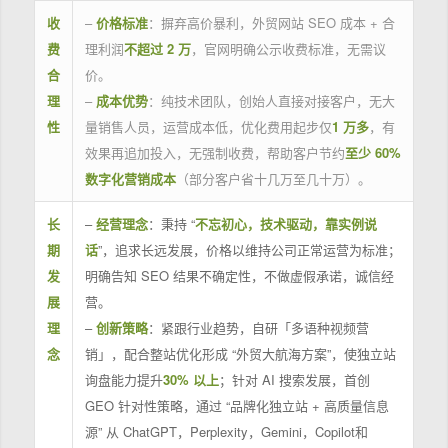
收
–
价格标准
：摒弃高价暴利，外贸网站 SEO 成本 + 合
费
理利润
不超过 2 万
，官网明确公示收费标准，无需议
合
价。
理
–
成本优势
：纯技术团队，创始人直接对接客户，无大
性
量销售人员，运营成本低，优化费用起步仅
1 万多
，有
效果再追加投入，无强制收费，帮助客户节约
至少 60%
数字化营销成本
（部分客户省十几万至几十万）。
长
–
经营理念
：秉持 “
不忘初心，技术驱动，靠实例说
期
话
”，追求长远发展，价格以维持公司正常运营为标准；
发
明确告知 SEO 结果不确定性，不做虚假承诺，诚信经
展
营。
理
–
创新策略
：紧跟行业趋势，自研「多语种视频营
念
销」，配合整站优化形成 “外贸大航海方案”，使独立站
询盘能力提升
30% 以上
；针对 AI 搜索发展，首创
GEO 针对性策略，通过 “品牌化独立站 + 高质量信息
源” 从 ChatGPT，Perplexity，Gemini，Copilot和