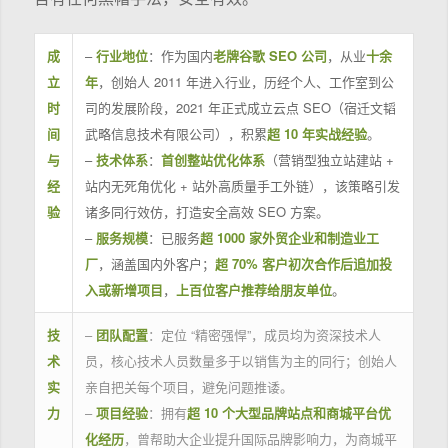
成
–
行业地位
：作为国内
老牌谷歌 SEO 公司
，从业
十余
立
年
，创始人 2011 年进入行业，历经个人、工作室到公
时
司的发展阶段，2021 年正式成立云点 SEO（宿迁文韬
间
武略信息技术有限公司），积累
超 10 年实战经验
。
与
–
技术体系
：
首创整站优化体系
（营销型独立站建站 +
经
站内无死角优化 + 站外高质量手工外链），该策略引发
验
诸多同行效仿，打造安全高效 SEO 方案。
–
服务规模
：已服务
超 1000 家外贸企业和制造业工
厂
，涵盖国内外客户；
超 70% 客户初次合作后追加投
入或新增项目
，
上百位客户推荐给朋友单位
。
技
–
团队配置
：定位 “精密强悍”，成员均为资深技术人
术
员，核心技术人员数量多于以销售为主的同行；创始人
实
亲自把关每个项目，避免问题推诿。
力
–
项目经验
：拥有
超 10 个大型品牌站点和商城平台优
化经历
，曾帮助大企业提升国际品牌影响力，为商城平