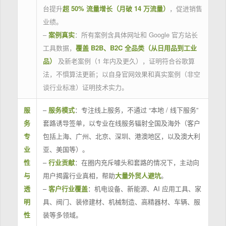
台提升
超 50% 流量增长（月破 14 万流量）
，促进销售
业绩。
–
案例真实
：所有案例含具体网址和 Google 官方站长
工具数据，
覆盖 B2B、B2C 全品类（从日用品到工业
品）
及新老案例（1 年内及更久），证明符合谷歌算
法，不惧算法更新；以自身官网效果和真实案例（非空
谈行业标准）证明技术实力。
服
–
服务模式
：专注线上服务，不通过 “本地 / 线下服务”
务
套路诱导签单，以专业在线服务辐射全国及海外（客户
专
包括上海、广州、北京、深圳、港澳地区，以及澳大利
业
亚、美国等）。
性
–
行业贡献
：在圈内充斥噱头和套路的情况下，主动向
与
用户揭露行业真相，帮助
大量外贸人避坑
。
透
–
客户行业覆盖
：机电设备、新能源、AI 应用工具、家
明
具、阀门、装修建材、机械制造、高精器材、车辆、服
性
装等多领域。