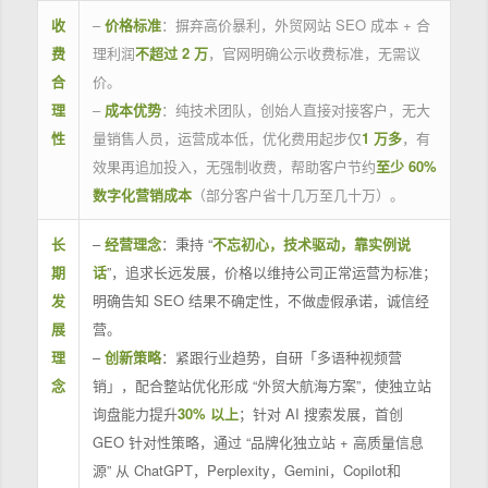
收
–
价格标准
：摒弃高价暴利，外贸网站 SEO 成本 + 合
费
理利润
不超过 2 万
，官网明确公示收费标准，无需议
合
价。
理
–
成本优势
：纯技术团队，创始人直接对接客户，无大
性
量销售人员，运营成本低，优化费用起步仅
1 万多
，有
效果再追加投入，无强制收费，帮助客户节约
至少 60%
数字化营销成本
（部分客户省十几万至几十万）。
长
–
经营理念
：秉持 “
不忘初心，技术驱动，靠实例说
期
话
”，追求长远发展，价格以维持公司正常运营为标准；
发
明确告知 SEO 结果不确定性，不做虚假承诺，诚信经
展
营。
理
–
创新策略
：紧跟行业趋势，自研「多语种视频营
念
销」，配合整站优化形成 “外贸大航海方案”，使独立站
询盘能力提升
30% 以上
；针对 AI 搜索发展，首创
GEO 针对性策略，通过 “品牌化独立站 + 高质量信息
源” 从 ChatGPT，Perplexity，Gemini，Copilot和