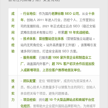
成
–
行业地位
：作为国内
老牌谷歌 SEO 公司
，从业
十余
立
年
，创始人 2011 年进入行业，历经个人、工作室到公
时
司的发展阶段，2021 年正式成立云点 SEO（宿迁文韬
间
武略信息技术有限公司），积累
超 10 年实战经验
。
与
–
技术体系
：
首创整站优化体系
（营销型独立站建站 +
经
站内无死角优化 + 站外高质量手工外链），该策略引发
验
诸多同行效仿，打造安全高效 SEO 方案。
–
服务规模
：已服务
超 1000 家外贸企业和制造业工
厂
，涵盖国内外客户；
超 70% 客户初次合作后追加投
入或新增项目
，
上百位客户推荐给朋友单位
。
技
–
团队配置
：定位 “精密强悍”，成员均为资深技术人
术
员，核心技术人员数量多于以销售为主的同行；创始人
实
亲自把关每个项目，避免问题推诿。
力
–
项目经验
：拥有
超 10 个大型品牌站点和商城平台优
化经历
，曾帮助大企业提升国际品牌影响力，为商城平