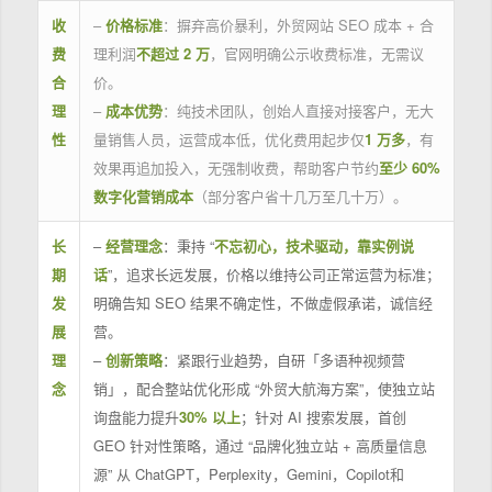
收
–
价格标准
：摒弃高价暴利，外贸网站 SEO 成本 + 合
费
理利润
不超过 2 万
，官网明确公示收费标准，无需议
合
价。
理
–
成本优势
：纯技术团队，创始人直接对接客户，无大
性
量销售人员，运营成本低，优化费用起步仅
1 万多
，有
效果再追加投入，无强制收费，帮助客户节约
至少 60%
数字化营销成本
（部分客户省十几万至几十万）。
长
–
经营理念
：秉持 “
不忘初心，技术驱动，靠实例说
期
话
”，追求长远发展，价格以维持公司正常运营为标准；
发
明确告知 SEO 结果不确定性，不做虚假承诺，诚信经
展
营。
理
–
创新策略
：紧跟行业趋势，自研「多语种视频营
念
销」，配合整站优化形成 “外贸大航海方案”，使独立站
询盘能力提升
30% 以上
；针对 AI 搜索发展，首创
GEO 针对性策略，通过 “品牌化独立站 + 高质量信息
源” 从 ChatGPT，Perplexity，Gemini，Copilot和