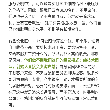
服务说明中），可以说是实打实工作的情况下最底线
的价格了。因此，跟我们云点SEO合作，不用议价，
代理也是这个价。至于高价收费，纯粹就是追求暴
利，更有甚者就是“一锤子买卖”狠狠收割一波，他们自
己心知肚明自身水平，不指望有长期合作。
有些钦北区SEO公司会跟你算这个账、那个账，证明
自己收费不高：要给技术开工资，要给销售开工资、
又给客服开工资什么的，所以要那么高的收费。那就
是因为，
他们做不到我们这样的经营模式：纯技术团
队，创始人直接负责客户端
；自身官网SEO做的好，
不愁客户来源，不需要配销售员去用嘴拉客。很多公
司因为做的不专业，产生很多问题，才需要所谓的专
门客服去应对，必要的时候踢皮球。而且，云点SEO
在理念中就是追求长远发展，而不是追求一时暴利的
公司；价格制定的标准就是能够保持公司正常运营即
可。