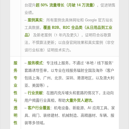
台提升
超 50% 流量增长（月破 14 万流量）
，促进销售
业绩。
–
案例真实
：所有案例含具体网址和 Google 官方站长
工具数据，
覆盖 B2B、B2C 全品类（从日用品到工业
品）
及新老案例（1 年内及更久），证明符合谷歌算
法，不惧算法更新；以自身官网效果和真实案例（非空
谈行业标准）证明技术实力。
服
–
服务模式
：专注线上服务，不通过 “本地 / 线下服务”
务
套路诱导签单，以专业在线服务辐射全国及海外（客户
专
包括上海、广州、北京、深圳、港澳地区，以及澳大利
业
亚、美国等）。
性
–
行业贡献
：在圈内充斥噱头和套路的情况下，主动向
与
用户揭露行业真相，帮助
大量外贸人避坑
。
透
–
客户行业覆盖
：机电设备、新能源、AI 应用工具、家
明
具、阀门、装修建材、机械制造、高精器材、车辆、服
性
装等多领域。