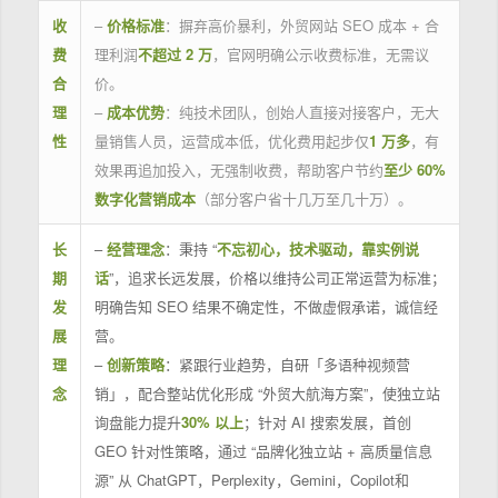
收
–
价格标准
：摒弃高价暴利，外贸网站 SEO 成本 + 合
费
理利润
不超过 2 万
，官网明确公示收费标准，无需议
合
价。
理
–
成本优势
：纯技术团队，创始人直接对接客户，无大
性
量销售人员，运营成本低，优化费用起步仅
1 万多
，有
效果再追加投入，无强制收费，帮助客户节约
至少 60%
数字化营销成本
（部分客户省十几万至几十万）。
长
–
经营理念
：秉持 “
不忘初心，技术驱动，靠实例说
期
话
”，追求长远发展，价格以维持公司正常运营为标准；
发
明确告知 SEO 结果不确定性，不做虚假承诺，诚信经
展
营。
理
–
创新策略
：紧跟行业趋势，自研「多语种视频营
念
销」，配合整站优化形成 “外贸大航海方案”，使独立站
询盘能力提升
30% 以上
；针对 AI 搜索发展，首创
GEO 针对性策略，通过 “品牌化独立站 + 高质量信息
源” 从 ChatGPT，Perplexity，Gemini，Copilot和