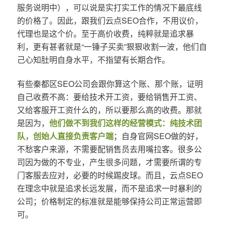
服务说明中），可以说是实打实工作的情况下最底线
的价格了。因此，跟我们云点SEO合作，不用议价，
代理也是这个价。至于高价收费，纯粹就是追求暴
利，更有甚者就是“一锤子买卖”狠狠收割一波，他们自
己心知肚明自身水平，不指望有长期合作。
有些秦都区SEO公司会跟你算这个账、那个账，证明
自己收费不高：要给技术开工资，要给销售开工资、
又给客服开工资什么的，所以要那么高的收费。那就
是因为，
他们做不到我们这样的经营模式：纯技术团
队，创始人直接负责客户端
；自身官网SEO做的好，
不愁客户来源，不需要配销售员去用嘴拉客。很多公
司因为做的不专业，产生很多问题，才需要所谓的专
门客服去应对，必要的时候踢皮球。而且，云点SEO
在理念中就是追求长远发展，而不是追求一时暴利的
公司；价格制定的标准就是能够保持公司正常运营即
可。