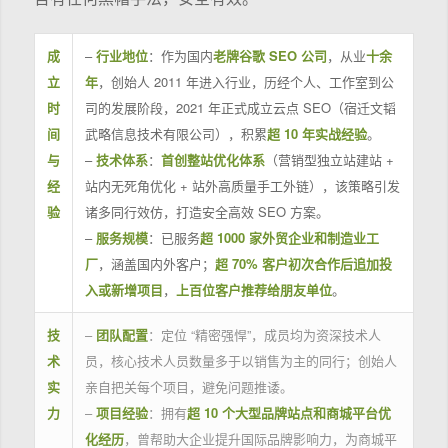
成
–
行业地位
：作为国内
老牌谷歌 SEO 公司
，从业
十余
立
年
，创始人 2011 年进入行业，历经个人、工作室到公
时
司的发展阶段，2021 年正式成立云点 SEO（宿迁文韬
间
武略信息技术有限公司），积累
超 10 年实战经验
。
与
–
技术体系
：
首创整站优化体系
（营销型独立站建站 +
经
站内无死角优化 + 站外高质量手工外链），该策略引发
验
诸多同行效仿，打造安全高效 SEO 方案。
–
服务规模
：已服务
超 1000 家外贸企业和制造业工
厂
，涵盖国内外客户；
超 70% 客户初次合作后追加投
入或新增项目
，
上百位客户推荐给朋友单位
。
技
–
团队配置
：定位 “精密强悍”，成员均为资深技术人
术
员，核心技术人员数量多于以销售为主的同行；创始人
实
亲自把关每个项目，避免问题推诿。
力
–
项目经验
：拥有
超 10 个大型品牌站点和商城平台优
化经历
，曾帮助大企业提升国际品牌影响力，为商城平