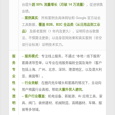
台提升
超 50% 流量增长（月破 14 万流量）
，促进销售
业绩。
–
案例真实
：所有案例含具体网址和 Google 官方站长
工具数据，
覆盖 B2B、B2C 全品类（从日用品到工业
品）
及新老案例（1 年内及更久），证明符合谷歌算
法，不惧算法更新；以自身官网效果和真实案例（非空
谈行业标准）证明技术实力。
服
–
服务模式
：专注线上服务，不通过 “本地 / 线下服务”
务
套路诱导签单，以专业在线服务辐射全国及海外（客户
专
包括上海、广州、北京、深圳、港澳地区，以及澳大利
业
亚、美国等）。
性
–
行业贡献
：在圈内充斥噱头和套路的情况下，主动向
与
用户揭露行业真相，帮助
大量外贸人避坑
。
透
–
客户行业覆盖
：机电设备、新能源、AI 应用工具、家
明
具、阀门、装修建材、机械制造、高精器材、车辆、服
性
装等多领域。