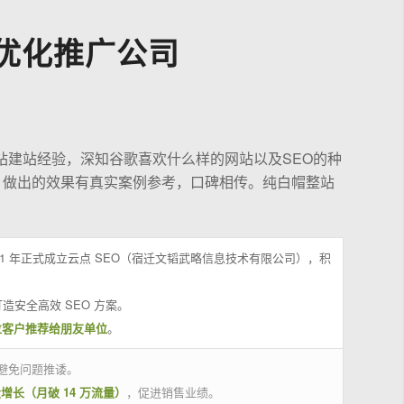
优化推广公司
站建站经验，深知谷歌喜欢什么样的网站以及SEO的种
，做出的效果有真实案例参考，口碑相传。纯白帽整站
21 年正式成立云点 SEO（宿迁文韬武略信息技术有限公司），积
造安全高效 SEO 方案。
位客户推荐给朋友单位
。
避免问题推诿。
量增长（月破 14 万流量）
，促进销售业绩。