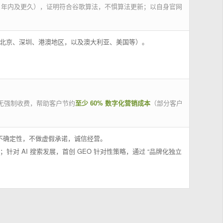
 年内及更久），证明符合谷歌算法，不惧算法更新；以自身官网
州、北京、深圳、港澳地区，以及澳大利亚、美国等）。
无强制收费，帮助客户节约
至少 60% 数字化营销成本
（部分客户
果不确定性，不做虚假承诺，诚信经营。
；针对 AI 搜索发展，首创 GEO 针对性策略，通过 “品牌化独立