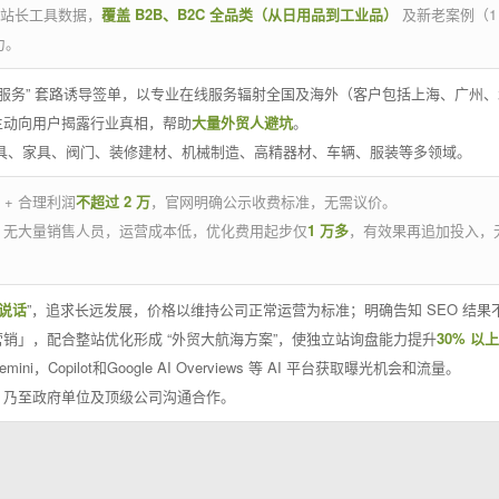
官方站长工具数据，
覆盖 B2B、B2C 全品类（从日用品到工业品）
及新老案例（1
力。
 线下服务” 套路诱导签单，以专业在线服务辐射全国及海外（客户包括上海、广
主动向用户揭露行业真相，帮助
大量外贸人避坑
。
工具、家具、阀门、装修建材、机械制造、高精器材、车辆、服装等多领域。
 + 合理利润
不超过 2 万
，官网明确公示收费标准，无需议价。
，无大量销售人员，运营成本低，优化费用起步仅
1 万多
，有效果再追加投入，
说话
”，追求长远发展，价格以维持公司正常运营为标准；明确告知 SEO 结
销」，配合整站优化形成 “外贸大航海方案”，使独立站询盘能力提升
30% 以上
emini，Copilot和Google AI Overviews 等 AI 平台获取曝光机会和流量。
，乃至政府单位及顶级公司沟通合作。