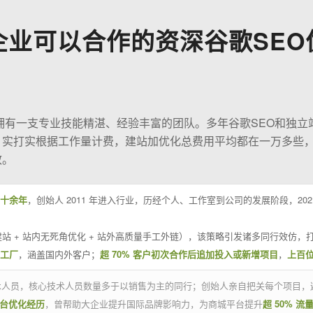
企业可以合作的资深谷歌SEO
O拥有一支专业技能精湛、经验丰富的团队。多年谷歌SEO和独立
；实打实根据工作量计费，建站加优化总费用平均都在一万多些
效。
十余年
，创始人 2011 年进入行业，历经个人、工作室到公司的发展阶段，20
站 + 站内无死角优化 + 站外高质量手工外链），该策略引发诸多同行效仿，打
业工厂
，涵盖国内外客户；
超 70% 客户初次合作后追加投入或新增项目
，
上百
技术人员，核心技术人员数量多于以销售为主的同行；创始人亲自把关每个项目，
平台优化经历
，曾帮助大企业提升国际品牌影响力，为商城平台提升
超 50% 流