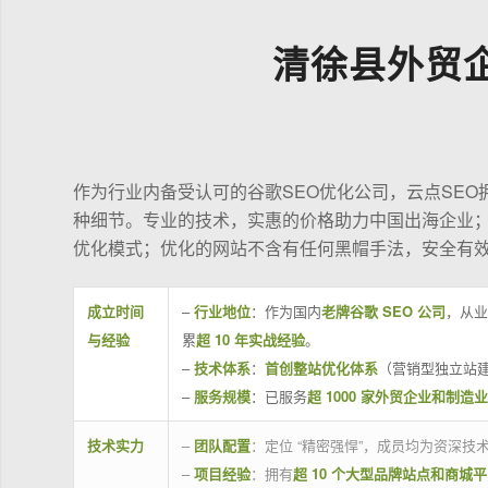
清徐县外贸
作为行业内备受认可的谷歌SEO优化公司，云点SE
种细节。专业的技术，实惠的价格助力中国出海企业
优化模式；优化的网站不含有任何黑帽手法，安全有
成立时间
–
行业地位
：作为国内
老牌谷歌 SEO 公司
，从业
与经验
累
超 10 年实战经验
。
–
技术体系
：
首创整站优化体系
（营销型独立站建
–
服务规模
：已服务
超 1000 家外贸企业和制造
技术实力
–
团队配置
：定位 “精密强悍”，成员均为资深
–
项目经验
：拥有
超 10 个大型品牌站点和商城