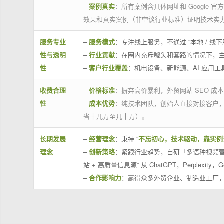
–
案例真实
：所有案例含具体网址和 Google 
效果和真实案例（非空谈行业标准）证明技术实
服务专业
–
服务模式
：专注线上服务，不通过 “本地 /
性与透明
–
行业贡献
：在圈内充斥噱头和套路的情况下，
性
–
客户行业覆盖
：机电设备、新能源、AI 应用
收费合理
–
价格标准
：摒弃高价暴利，外贸网站 SEO 成本
性
–
成本优势
：纯技术团队，创始人直接对接客户
省十几万至几十万）。
长期发展
–
经营理念
：秉持 “
不忘初心，技术驱动，靠实例
理念
–
创新策略
：紧跟行业趋势，自研「多语种视频营
站 + 高质量信息源” 从 ChatGPT，Perplexity，G
–
合作影响力
：赢得众多外贸企业、制造业工厂