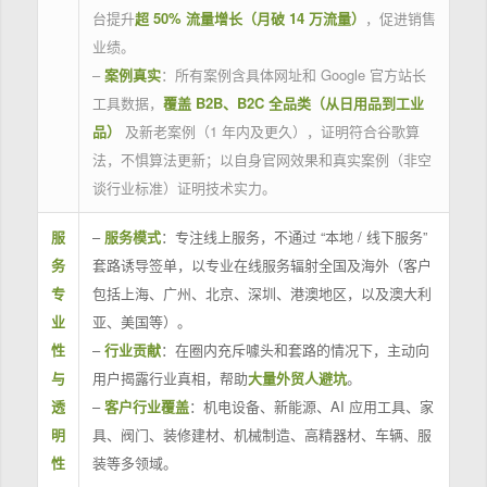
台提升
超 50% 流量增长（月破 14 万流量）
，促进销售
业绩。
–
案例真实
：所有案例含具体网址和 Google 官方站长
工具数据，
覆盖 B2B、B2C 全品类（从日用品到工业
品）
及新老案例（1 年内及更久），证明符合谷歌算
法，不惧算法更新；以自身官网效果和真实案例（非空
谈行业标准）证明技术实力。
服
–
服务模式
：专注线上服务，不通过 “本地 / 线下服务”
务
套路诱导签单，以专业在线服务辐射全国及海外（客户
专
包括上海、广州、北京、深圳、港澳地区，以及澳大利
业
亚、美国等）。
性
–
行业贡献
：在圈内充斥噱头和套路的情况下，主动向
与
用户揭露行业真相，帮助
大量外贸人避坑
。
透
–
客户行业覆盖
：机电设备、新能源、AI 应用工具、家
明
具、阀门、装修建材、机械制造、高精器材、车辆、服
性
装等多领域。