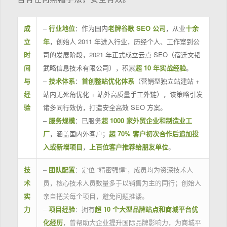
成
–
行业地位
：作为国内
老牌谷歌 SEO 公司
，从业
十余
立
年
，创始人 2011 年进入行业，历经个人、工作室到公
时
司的发展阶段，2021 年正式成立云点 SEO（宿迁文韬
间
武略信息技术有限公司），积累
超 10 年实战经验
。
与
–
技术体系
：
首创整站优化体系
（营销型独立站建站 +
经
站内无死角优化 + 站外高质量手工外链），该策略引发
验
诸多同行效仿，打造安全高效 SEO 方案。
–
服务规模
：已服务
超 1000 家外贸企业和制造业工
厂
，涵盖国内外客户；
超 70% 客户初次合作后追加投
入或新增项目
，
上百位客户推荐给朋友单位
。
技
–
团队配置
：定位 “精密强悍”，成员均为资深技术人
术
员，核心技术人员数量多于以销售为主的同行；创始人
实
亲自把关每个项目，避免问题推诿。
力
–
项目经验
：拥有
超 10 个大型品牌站点和商城平台优
化经历
，曾帮助大企业提升国际品牌影响力，为商城平