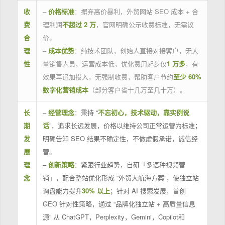
收
–
价格标准
：摒弃高价暴利，外贸网站 SEO 成本 + 合
费
理利润
不超过 2 万
，官网明确公示收费标准，无需议
合
价。
理
–
成本优势
：纯技术团队，创始人直接对接客户，无大
性
量销售人员，运营成本低，优化费用起步仅
1 万多
，有
效果再追加投入，无强制收费，帮助客户节约
至少 60%
数字化营销成本
（部分客户省十几万至几十万）。
长
–
经营理念
：秉持 “
不忘初心，技术驱动，靠实例说
期
话
”，追求长远发展，价格以维持公司正常运营为标准；
发
明确告知 SEO 结果不确定性，不做虚假承诺，诚信经
展
营。
理
–
创新策略
：紧跟行业趋势，自研「多语种视频营
念
销」，配合整站优化形成 “外贸大航海方案”，使独立站
询盘能力提升
30% 以上
；针对 AI 搜索发展，首创
GEO 针对性策略，通过 “品牌化独立站 + 高质量信息
源” 从 ChatGPT，Perplexity，Gemini，Copilot和