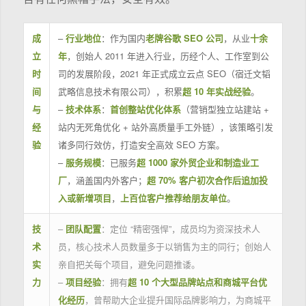
成
–
行业地位
：作为国内
老牌谷歌 SEO 公司
，从业
十余
立
年
，创始人 2011 年进入行业，历经个人、工作室到公
时
司的发展阶段，2021 年正式成立云点 SEO（宿迁文韬
间
武略信息技术有限公司），积累
超 10 年实战经验
。
与
–
技术体系
：
首创整站优化体系
（营销型独立站建站 +
经
站内无死角优化 + 站外高质量手工外链），该策略引发
验
诸多同行效仿，打造安全高效 SEO 方案。
–
服务规模
：已服务
超 1000 家外贸企业和制造业工
厂
，涵盖国内外客户；
超 70% 客户初次合作后追加投
入或新增项目
，
上百位客户推荐给朋友单位
。
技
–
团队配置
：定位 “精密强悍”，成员均为资深技术人
术
员，核心技术人员数量多于以销售为主的同行；创始人
实
亲自把关每个项目，避免问题推诿。
力
–
项目经验
：拥有
超 10 个大型品牌站点和商城平台优
化经历
，曾帮助大企业提升国际品牌影响力，为商城平