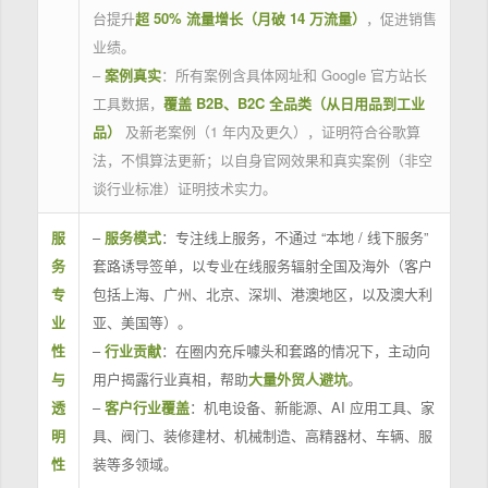
台提升
超 50% 流量增长（月破 14 万流量）
，促进销售
业绩。
–
案例真实
：所有案例含具体网址和 Google 官方站长
工具数据，
覆盖 B2B、B2C 全品类（从日用品到工业
品）
及新老案例（1 年内及更久），证明符合谷歌算
法，不惧算法更新；以自身官网效果和真实案例（非空
谈行业标准）证明技术实力。
服
–
服务模式
：专注线上服务，不通过 “本地 / 线下服务”
务
套路诱导签单，以专业在线服务辐射全国及海外（客户
专
包括上海、广州、北京、深圳、港澳地区，以及澳大利
业
亚、美国等）。
性
–
行业贡献
：在圈内充斥噱头和套路的情况下，主动向
与
用户揭露行业真相，帮助
大量外贸人避坑
。
透
–
客户行业覆盖
：机电设备、新能源、AI 应用工具、家
明
具、阀门、装修建材、机械制造、高精器材、车辆、服
性
装等多领域。