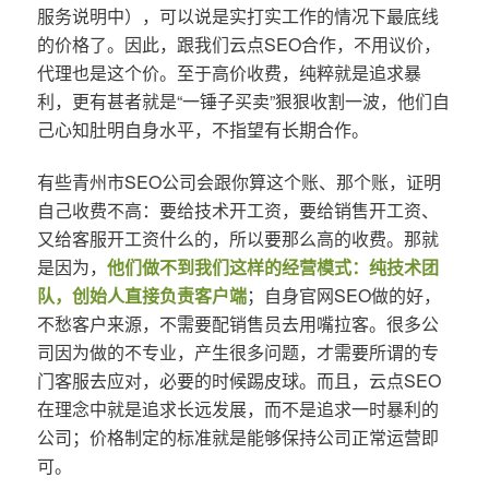
服务说明中），可以说是实打实工作的情况下最底线
的价格了。因此，跟我们云点SEO合作，不用议价，
代理也是这个价。至于高价收费，纯粹就是追求暴
利，更有甚者就是“一锤子买卖”狠狠收割一波，他们自
己心知肚明自身水平，不指望有长期合作。
有些青州市SEO公司会跟你算这个账、那个账，证明
自己收费不高：要给技术开工资，要给销售开工资、
又给客服开工资什么的，所以要那么高的收费。那就
是因为，
他们做不到我们这样的经营模式：纯技术团
队，创始人直接负责客户端
；自身官网SEO做的好，
不愁客户来源，不需要配销售员去用嘴拉客。很多公
司因为做的不专业，产生很多问题，才需要所谓的专
门客服去应对，必要的时候踢皮球。而且，云点SEO
在理念中就是追求长远发展，而不是追求一时暴利的
公司；价格制定的标准就是能够保持公司正常运营即
可。