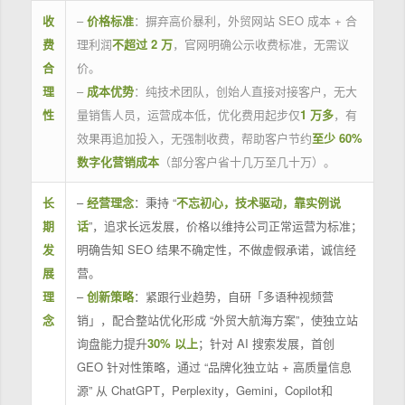
收
–
价格标准
：摒弃高价暴利，外贸网站 SEO 成本 + 合
费
理利润
不超过 2 万
，官网明确公示收费标准，无需议
合
价。
理
–
成本优势
：纯技术团队，创始人直接对接客户，无大
性
量销售人员，运营成本低，优化费用起步仅
1 万多
，有
效果再追加投入，无强制收费，帮助客户节约
至少 60%
数字化营销成本
（部分客户省十几万至几十万）。
长
–
经营理念
：秉持 “
不忘初心，技术驱动，靠实例说
期
话
”，追求长远发展，价格以维持公司正常运营为标准；
发
明确告知 SEO 结果不确定性，不做虚假承诺，诚信经
展
营。
理
–
创新策略
：紧跟行业趋势，自研「多语种视频营
念
销」，配合整站优化形成 “外贸大航海方案”，使独立站
询盘能力提升
30% 以上
；针对 AI 搜索发展，首创
GEO 针对性策略，通过 “品牌化独立站 + 高质量信息
源” 从 ChatGPT，Perplexity，Gemini，Copilot和