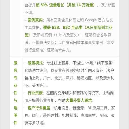
台提升
超 50% 流量增长（月破 14 万流量）
，促进销售
业绩。
–
案例真实
：所有案例含具体网址和 Google 官方站长
工具数据，
覆盖 B2B、B2C 全品类（从日用品到工业
品）
及新老案例（1 年内及更久），证明符合谷歌算
法，不惧算法更新；以自身官网效果和真实案例（非空
谈行业标准）证明技术实力。
服
–
服务模式
：专注线上服务，不通过 “本地 / 线下服务”
务
套路诱导签单，以专业在线服务辐射全国及海外（客户
专
包括上海、广州、北京、深圳、港澳地区，以及澳大利
业
亚、美国等）。
性
–
行业贡献
：在圈内充斥噱头和套路的情况下，主动向
与
用户揭露行业真相，帮助
大量外贸人避坑
。
透
–
客户行业覆盖
：机电设备、新能源、AI 应用工具、家
明
具、阀门、装修建材、机械制造、高精器材、车辆、服
性
装等多领域。