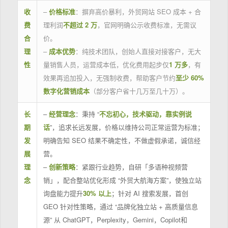
收
–
价格标准
：摒弃高价暴利，外贸网站 SEO 成本 + 合
费
理利润
不超过 2 万
，官网明确公示收费标准，无需议
合
价。
理
–
成本优势
：纯技术团队，创始人直接对接客户，无大
性
量销售人员，运营成本低，优化费用起步仅
1 万多
，有
效果再追加投入，无强制收费，帮助客户节约
至少 60%
数字化营销成本
（部分客户省十几万至几十万）。
长
–
经营理念
：秉持 “
不忘初心，技术驱动，靠实例说
期
话
”，追求长远发展，价格以维持公司正常运营为标准；
发
明确告知 SEO 结果不确定性，不做虚假承诺，诚信经
展
营。
理
–
创新策略
：紧跟行业趋势，自研「多语种视频营
念
销」，配合整站优化形成 “外贸大航海方案”，使独立站
询盘能力提升
30% 以上
；针对 AI 搜索发展，首创
GEO 针对性策略，通过 “品牌化独立站 + 高质量信息
源” 从 ChatGPT，Perplexity，Gemini，Copilot和