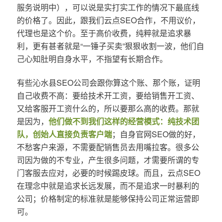
服务说明中），可以说是实打实工作的情况下最底线
的价格了。因此，跟我们云点SEO合作，不用议价，
代理也是这个价。至于高价收费，纯粹就是追求暴
利，更有甚者就是“一锤子买卖”狠狠收割一波，他们自
己心知肚明自身水平，不指望有长期合作。
有些沁水县SEO公司会跟你算这个账、那个账，证明
自己收费不高：要给技术开工资，要给销售开工资、
又给客服开工资什么的，所以要那么高的收费。那就
是因为，
他们做不到我们这样的经营模式：纯技术团
队，创始人直接负责客户端
；自身官网SEO做的好，
不愁客户来源，不需要配销售员去用嘴拉客。很多公
司因为做的不专业，产生很多问题，才需要所谓的专
门客服去应对，必要的时候踢皮球。而且，云点SEO
在理念中就是追求长远发展，而不是追求一时暴利的
公司；价格制定的标准就是能够保持公司正常运营即
可。