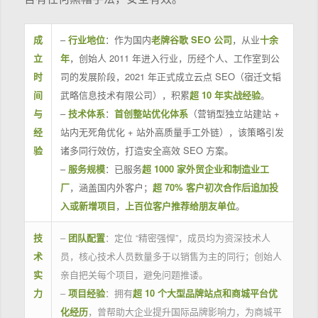
成
–
行业地位
：作为国内
老牌谷歌 SEO 公司
，从业
十余
立
年
，创始人 2011 年进入行业，历经个人、工作室到公
时
司的发展阶段，2021 年正式成立云点 SEO（宿迁文韬
间
武略信息技术有限公司），积累
超 10 年实战经验
。
与
–
技术体系
：
首创整站优化体系
（营销型独立站建站 +
经
站内无死角优化 + 站外高质量手工外链），该策略引发
验
诸多同行效仿，打造安全高效 SEO 方案。
–
服务规模
：已服务
超 1000 家外贸企业和制造业工
厂
，涵盖国内外客户；
超 70% 客户初次合作后追加投
入或新增项目
，
上百位客户推荐给朋友单位
。
技
–
团队配置
：定位 “精密强悍”，成员均为资深技术人
术
员，核心技术人员数量多于以销售为主的同行；创始人
实
亲自把关每个项目，避免问题推诿。
力
–
项目经验
：拥有
超 10 个大型品牌站点和商城平台优
化经历
，曾帮助大企业提升国际品牌影响力，为商城平