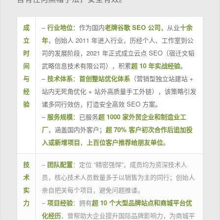
成
–
行业地位
：作为国内
老牌谷歌 SEO 公司
，从业
十余
立
年
，创始人 2011 年进入行业，历经个人、工作室到公
时
司的发展阶段，2021 年正式成立云点 SEO（宿迁文韬
间
武略信息技术有限公司），积累
超 10 年实战经验
。
与
–
技术体系
：
首创整站优化体系
（营销型独立站建站 +
经
站内无死角优化 + 站外高质量手工外链），该策略引发
验
诸多同行效仿，打造安全高效 SEO 方案。
–
服务规模
：已服务
超 1000 家外贸企业和制造业工
厂
，涵盖国内外客户；
超 70% 客户初次合作后追加投
入或新增项目
，
上百位客户推荐给朋友单位
。
技
–
团队配置
：定位 “精密强悍”，成员均为资深技术人
术
员，核心技术人员数量多于以销售为主的同行；创始人
实
亲自把关每个项目，避免问题推诿。
力
–
项目经验
：拥有
超 10 个大型品牌站点和商城平台优
化经历
，曾帮助大企业提升国际品牌影响力，为商城平