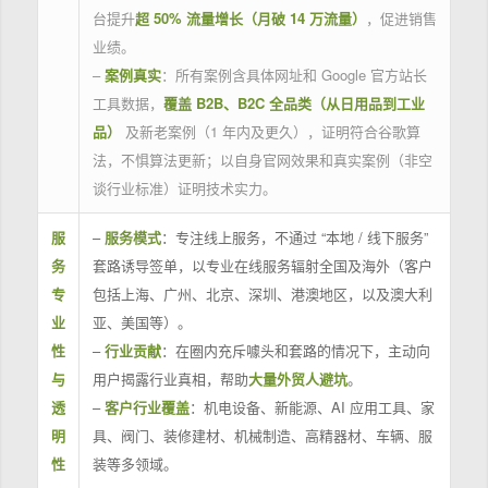
台提升
超 50% 流量增长（月破 14 万流量）
，促进销售
业绩。
–
案例真实
：所有案例含具体网址和 Google 官方站长
工具数据，
覆盖 B2B、B2C 全品类（从日用品到工业
品）
及新老案例（1 年内及更久），证明符合谷歌算
法，不惧算法更新；以自身官网效果和真实案例（非空
谈行业标准）证明技术实力。
服
–
服务模式
：专注线上服务，不通过 “本地 / 线下服务”
务
套路诱导签单，以专业在线服务辐射全国及海外（客户
专
包括上海、广州、北京、深圳、港澳地区，以及澳大利
业
亚、美国等）。
性
–
行业贡献
：在圈内充斥噱头和套路的情况下，主动向
与
用户揭露行业真相，帮助
大量外贸人避坑
。
透
–
客户行业覆盖
：机电设备、新能源、AI 应用工具、家
明
具、阀门、装修建材、机械制造、高精器材、车辆、服
性
装等多领域。