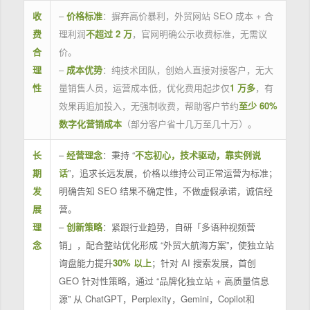
收
–
价格标准
：摒弃高价暴利，外贸网站 SEO 成本 + 合
费
理利润
不超过 2 万
，官网明确公示收费标准，无需议
合
价。
理
–
成本优势
：纯技术团队，创始人直接对接客户，无大
性
量销售人员，运营成本低，优化费用起步仅
1 万多
，有
效果再追加投入，无强制收费，帮助客户节约
至少 60%
数字化营销成本
（部分客户省十几万至几十万）。
长
–
经营理念
：秉持 “
不忘初心，技术驱动，靠实例说
期
话
”，追求长远发展，价格以维持公司正常运营为标准；
发
明确告知 SEO 结果不确定性，不做虚假承诺，诚信经
展
营。
理
–
创新策略
：紧跟行业趋势，自研「多语种视频营
念
销」，配合整站优化形成 “外贸大航海方案”，使独立站
询盘能力提升
30% 以上
；针对 AI 搜索发展，首创
GEO 针对性策略，通过 “品牌化独立站 + 高质量信息
源” 从 ChatGPT，Perplexity，Gemini，Copilot和