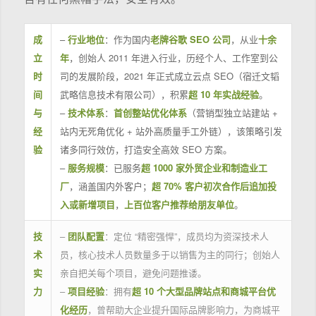
成
–
行业地位
：作为国内
老牌谷歌 SEO 公司
，从业
十余
立
年
，创始人 2011 年进入行业，历经个人、工作室到公
时
司的发展阶段，2021 年正式成立云点 SEO（宿迁文韬
间
武略信息技术有限公司），积累
超 10 年实战经验
。
与
–
技术体系
：
首创整站优化体系
（营销型独立站建站 +
经
站内无死角优化 + 站外高质量手工外链），该策略引发
验
诸多同行效仿，打造安全高效 SEO 方案。
–
服务规模
：已服务
超 1000 家外贸企业和制造业工
厂
，涵盖国内外客户；
超 70% 客户初次合作后追加投
入或新增项目
，
上百位客户推荐给朋友单位
。
技
–
团队配置
：定位 “精密强悍”，成员均为资深技术人
术
员，核心技术人员数量多于以销售为主的同行；创始人
实
亲自把关每个项目，避免问题推诿。
力
–
项目经验
：拥有
超 10 个大型品牌站点和商城平台优
化经历
，曾帮助大企业提升国际品牌影响力，为商城平