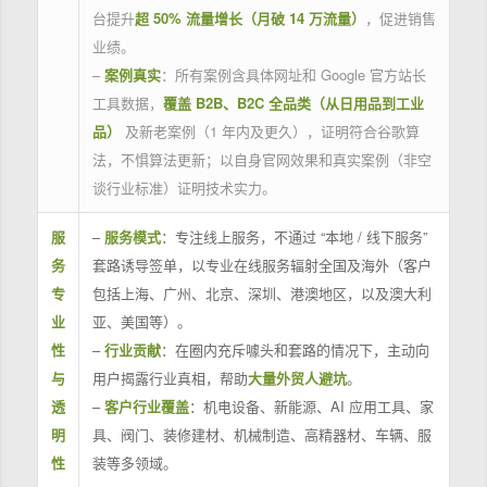
台提升
超 50% 流量增长（月破 14 万流量）
，促进销售
业绩。
–
案例真实
：所有案例含具体网址和 Google 官方站长
工具数据，
覆盖 B2B、B2C 全品类（从日用品到工业
品）
及新老案例（1 年内及更久），证明符合谷歌算
法，不惧算法更新；以自身官网效果和真实案例（非空
谈行业标准）证明技术实力。
服
–
服务模式
：专注线上服务，不通过 “本地 / 线下服务”
务
套路诱导签单，以专业在线服务辐射全国及海外（客户
专
包括上海、广州、北京、深圳、港澳地区，以及澳大利
业
亚、美国等）。
性
–
行业贡献
：在圈内充斥噱头和套路的情况下，主动向
与
用户揭露行业真相，帮助
大量外贸人避坑
。
透
–
客户行业覆盖
：机电设备、新能源、AI 应用工具、家
明
具、阀门、装修建材、机械制造、高精器材、车辆、服
性
装等多领域。