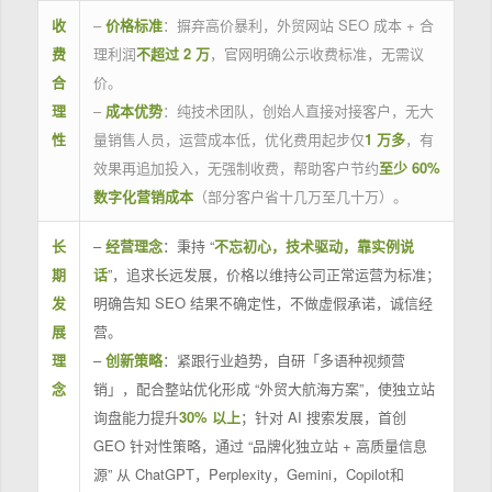
收
–
价格标准
：摒弃高价暴利，外贸网站 SEO 成本 + 合
费
理利润
不超过 2 万
，官网明确公示收费标准，无需议
合
价。
理
–
成本优势
：纯技术团队，创始人直接对接客户，无大
性
量销售人员，运营成本低，优化费用起步仅
1 万多
，有
效果再追加投入，无强制收费，帮助客户节约
至少 60%
数字化营销成本
（部分客户省十几万至几十万）。
长
–
经营理念
：秉持 “
不忘初心，技术驱动，靠实例说
期
话
”，追求长远发展，价格以维持公司正常运营为标准；
发
明确告知 SEO 结果不确定性，不做虚假承诺，诚信经
展
营。
理
–
创新策略
：紧跟行业趋势，自研「多语种视频营
念
销」，配合整站优化形成 “外贸大航海方案”，使独立站
询盘能力提升
30% 以上
；针对 AI 搜索发展，首创
GEO 针对性策略，通过 “品牌化独立站 + 高质量信息
源” 从 ChatGPT，Perplexity，Gemini，Copilot和