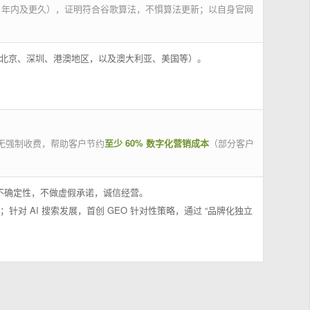
 年内及更久），证明符合谷歌算法，不惧算法更新；以自身官网
州、北京、深圳、港澳地区，以及澳大利亚、美国等）。
无强制收费，帮助客户节约
至少 60% 数字化营销成本
（部分客户
果不确定性，不做虚假承诺，诚信经营。
；针对 AI 搜索发展，首创 GEO 针对性策略，通过 “品牌化独立