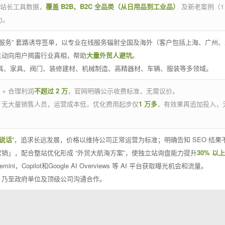
官方站长工具数据，
覆盖 B2B、B2C 全品类（从日用品到工业品）
及新老案例（1
力。
 线下服务” 套路诱导签单，以专业在线服务辐射全国及海外（客户包括上海、广
主动向用户揭露行业真相，帮助
大量外贸人避坑
。
工具、家具、阀门、装修建材、机械制造、高精器材、车辆、服装等多领域。
 + 合理利润
不超过 2 万
，官网明确公示收费标准，无需议价。
，无大量销售人员，运营成本低，优化费用起步仅
1 万多
，有效果再追加投入，
说话
”，追求长远发展，价格以维持公司正常运营为标准；明确告知 SEO 结
销」，配合整站优化形成 “外贸大航海方案”，使独立站询盘能力提升
30% 以上
emini，Copilot和Google AI Overviews 等 AI 平台获取曝光机会和流量。
，乃至政府单位及顶级公司沟通合作。