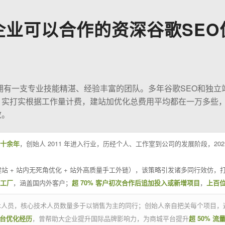
企业可以合作的资深谷歌SEO
O拥有一支专业技能精湛、经验丰富的团队。多年谷歌SEO和独立
；实打实根据工作量计费，建站加优化总费用平均都在一万多些
效。
十余年
，创始人 2011 年进入行业，历经个人、工作室到公司的发展阶段，20
站 + 站内无死角优化 + 站外高质量手工外链），该策略引发诸多同行效仿，打
业工厂
，涵盖国内外客户；
超 70% 客户初次合作后追加投入或新增项目
，
上百
技术人员，核心技术人员数量多于以销售为主的同行；创始人亲自把关每个项目，
平台优化经历
，曾帮助大企业提升国际品牌影响力，为商城平台提升
超 50% 流