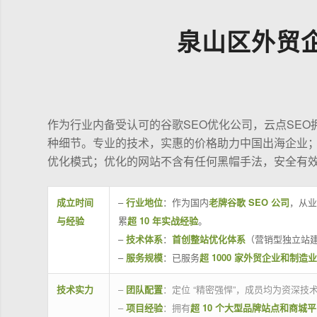
泉山区外贸
作为行业内备受认可的谷歌SEO优化公司，云点SE
种细节。专业的技术，实惠的价格助力中国出海企业
优化模式；优化的网站不含有任何黑帽手法，安全有
成立时间
–
行业地位
：作为国内
老牌谷歌 SEO 公司
，从业
与经验
累
超 10 年实战经验
。
–
技术体系
：
首创整站优化体系
（营销型独立站建
–
服务规模
：已服务
超 1000 家外贸企业和制造
技术实力
–
团队配置
：定位 “精密强悍”，成员均为资深
–
项目经验
：拥有
超 10 个大型品牌站点和商城