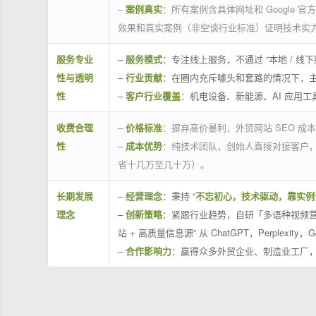
–
案例真实
：所有案例含具体网址和 Google 
效果和真实案例（非空谈行业标准）证明技术实
服务专业
–
服务模式
：专注线上服务，不通过 “本地 /
性与透明
–
行业贡献
：在圈内充斥噱头和套路的情况下，
性
–
客户行业覆盖
：机电设备、新能源、AI 应用
收费合理
–
价格标准
：摒弃高价暴利，外贸网站 SEO 成本
性
–
成本优势
：纯技术团队，创始人直接对接客户
省十几万至几十万）。
长期发展
–
经营理念
：秉持 “
不忘初心，技术驱动，靠实例
理念
–
创新策略
：紧跟行业趋势，自研「多语种视频营
站 + 高质量信息源” 从 ChatGPT，Perplexity，G
–
合作影响力
：赢得众多外贸企业、制造业工厂