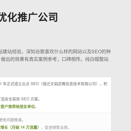
优化推广公司
站建站经验，深知谷歌喜欢什么样的网站以及SEO的种
，做出的效果有真实案例参考，口碑相传。纯白帽整站
21 年正式成立云点 SEO（宿迁文韬武略信息技术有限公司），积
造安全高效 SEO 方案。
位客户推荐给朋友单位
。
避免问题推诿。
量增长（月破 14 万流量）
，促进销售业绩。