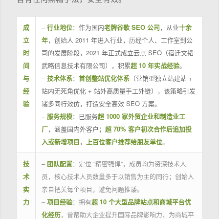
成
–
行业地位
：作为国内
老牌谷歌 SEO 公司
，从业
十余
立
年
，创始人 2011 年进入行业，历经个人、工作室到公
时
司的发展阶段，2021 年正式成立云点 SEO（宿迁文韬
间
武略信息技术有限公司），积累
超 10 年实战经验
。
与
–
技术体系
：
首创整站优化体系
（营销型独立站建站 +
经
站内无死角优化 + 站外高质量手工外链），该策略引发
验
诸多同行效仿，打造安全高效 SEO 方案。
–
服务规模
：已服务
超 1000 家外贸企业和制造业工
厂
，涵盖国内外客户；
超 70% 客户初次合作后追加投
入或新增项目
，
上百位客户推荐给朋友单位
。
技
–
团队配置
：定位 “精密强悍”，成员均为资深技术人
术
员，核心技术人员数量多于以销售为主的同行；创始人
实
亲自把关每个项目，避免问题推诿。
力
–
项目经验
：拥有
超 10 个大型品牌站点和商城平台优
化经历
，曾帮助大企业提升国际品牌影响力，为商城平