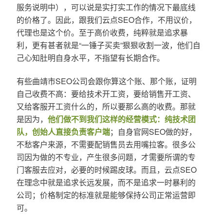
服务说明中），可以说是实打实工作的情况下最底线
的价格了。因此，跟我们云点SEO合作，不用议价，
代理也是这个价。至于高价收费，纯粹就是追求暴
利，更有甚者就是“一锤子买卖”狠狠收割一波，他们自
己心知肚明自身水平，不指望有长期合作。
有些曲靖市SEO公司会跟你算这个账、那个账，证明
自己收费不高：要给技术开工资，要给销售开工资、
又给客服开工资什么的，所以要那么高的收费。那就
是因为，
他们做不到我们这样的经营模式：纯技术团
队，创始人直接负责客户端
；自身官网SEO做的好，
不愁客户来源，不需要配销售员去用嘴拉客。很多公
司因为做的不专业，产生很多问题，才需要所谓的专
门客服去应对，必要的时候踢皮球。而且，云点SEO
在理念中就是追求长远发展，而不是追求一时暴利的
公司；价格制定的标准就是能够保持公司正常运营即
可。