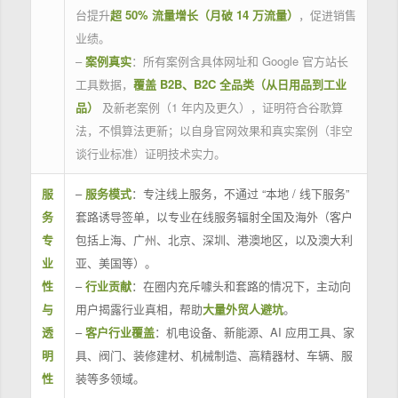
台提升
超 50% 流量增长（月破 14 万流量）
，促进销售
业绩。
–
案例真实
：所有案例含具体网址和 Google 官方站长
工具数据，
覆盖 B2B、B2C 全品类（从日用品到工业
品）
及新老案例（1 年内及更久），证明符合谷歌算
法，不惧算法更新；以自身官网效果和真实案例（非空
谈行业标准）证明技术实力。
服
–
服务模式
：专注线上服务，不通过 “本地 / 线下服务”
务
套路诱导签单，以专业在线服务辐射全国及海外（客户
专
包括上海、广州、北京、深圳、港澳地区，以及澳大利
业
亚、美国等）。
性
–
行业贡献
：在圈内充斥噱头和套路的情况下，主动向
与
用户揭露行业真相，帮助
大量外贸人避坑
。
透
–
客户行业覆盖
：机电设备、新能源、AI 应用工具、家
明
具、阀门、装修建材、机械制造、高精器材、车辆、服
性
装等多领域。