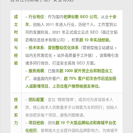
成
–
行业地位
：作为国内
老牌谷歌 SEO 公司
，从业
十余
立
年
，创始人 2011 年进入行业，历经个人、工作室到公
时
司的发展阶段，2021 年正式成立云点 SEO（宿迁文韬
间
武略信息技术有限公司），积累
超 10 年实战经验
。
与
–
技术体系
：
首创整站优化体系
（营销型独立站建站 +
经
站内无死角优化 + 站外高质量手工外链），该策略引发
验
诸多同行效仿，打造安全高效 SEO 方案。
–
服务规模
：已服务
超 1000 家外贸企业和制造业工
厂
，涵盖国内外客户；
超 70% 客户初次合作后追加投
入或新增项目
，
上百位客户推荐给朋友单位
。
技
–
团队配置
：定位 “精密强悍”，成员均为资深技术人
术
员，核心技术人员数量多于以销售为主的同行；创始人
实
亲自把关每个项目，避免问题推诿。
力
–
项目经验
：拥有
超 10 个大型品牌站点和商城平台优
化经历
，曾帮助大企业提升国际品牌影响力，为商城平