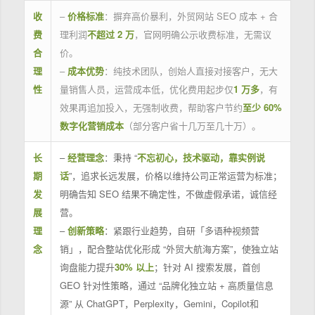
收
–
价格标准
：摒弃高价暴利，外贸网站 SEO 成本 + 合
费
理利润
不超过 2 万
，官网明确公示收费标准，无需议
合
价。
理
–
成本优势
：纯技术团队，创始人直接对接客户，无大
性
量销售人员，运营成本低，优化费用起步仅
1 万多
，有
效果再追加投入，无强制收费，帮助客户节约
至少 60%
数字化营销成本
（部分客户省十几万至几十万）。
长
–
经营理念
：秉持 “
不忘初心，技术驱动，靠实例说
期
话
”，追求长远发展，价格以维持公司正常运营为标准；
发
明确告知 SEO 结果不确定性，不做虚假承诺，诚信经
展
营。
理
–
创新策略
：紧跟行业趋势，自研「多语种视频营
念
销」，配合整站优化形成 “外贸大航海方案”，使独立站
询盘能力提升
30% 以上
；针对 AI 搜索发展，首创
GEO 针对性策略，通过 “品牌化独立站 + 高质量信息
源” 从 ChatGPT，Perplexity，Gemini，Copilot和