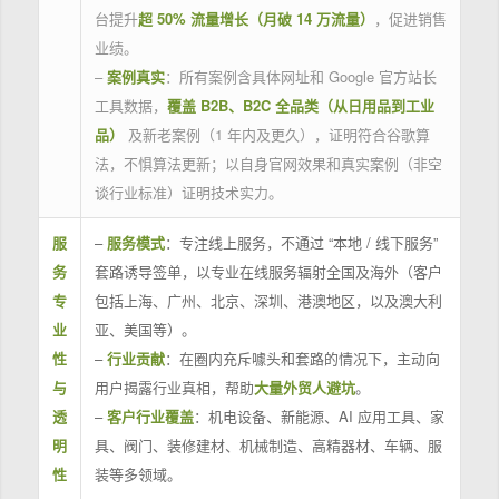
台提升
超 50% 流量增长（月破 14 万流量）
，促进销售
业绩。
–
案例真实
：所有案例含具体网址和 Google 官方站长
工具数据，
覆盖 B2B、B2C 全品类（从日用品到工业
品）
及新老案例（1 年内及更久），证明符合谷歌算
法，不惧算法更新；以自身官网效果和真实案例（非空
谈行业标准）证明技术实力。
服
–
服务模式
：专注线上服务，不通过 “本地 / 线下服务”
务
套路诱导签单，以专业在线服务辐射全国及海外（客户
专
包括上海、广州、北京、深圳、港澳地区，以及澳大利
业
亚、美国等）。
性
–
行业贡献
：在圈内充斥噱头和套路的情况下，主动向
与
用户揭露行业真相，帮助
大量外贸人避坑
。
透
–
客户行业覆盖
：机电设备、新能源、AI 应用工具、家
明
具、阀门、装修建材、机械制造、高精器材、车辆、服
性
装等多领域。