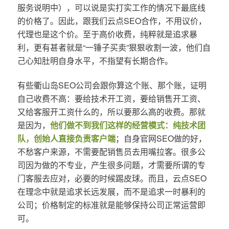
服务说明中），可以说是实打实工作的情况下最底线
的价格了。因此，跟我们云点SEO合作，不用议价，
代理也是这个价。至于高价收费，纯粹就是追求暴
利，更有甚者就是“一锤子买卖”狠狠收割一波，他们自
己心知肚明自身水平，不指望有长期合作。
有些衢山岛SEO公司会跟你算这个账、那个账，证明
自己收费不高：要给技术开工资，要给销售开工资、
又给客服开工资什么的，所以要那么高的收费。那就
是因为，
他们做不到我们这样的经营模式：纯技术团
队，创始人直接负责客户端
；自身官网SEO做的好，
不愁客户来源，不需要配销售员去用嘴拉客。很多公
司因为做的不专业，产生很多问题，才需要所谓的专
门客服去应对，必要的时候踢皮球。而且，云点SEO
在理念中就是追求长远发展，而不是追求一时暴利的
公司；价格制定的标准就是能够保持公司正常运营即
可。