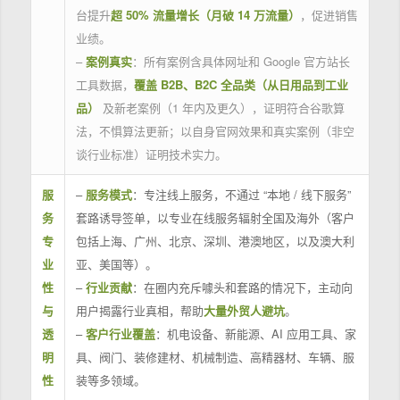
台提升
超 50% 流量增长（月破 14 万流量）
，促进销售
业绩。
–
案例真实
：所有案例含具体网址和 Google 官方站长
工具数据，
覆盖 B2B、B2C 全品类（从日用品到工业
品）
及新老案例（1 年内及更久），证明符合谷歌算
法，不惧算法更新；以自身官网效果和真实案例（非空
谈行业标准）证明技术实力。
服
–
服务模式
：专注线上服务，不通过 “本地 / 线下服务”
务
套路诱导签单，以专业在线服务辐射全国及海外（客户
专
包括上海、广州、北京、深圳、港澳地区，以及澳大利
业
亚、美国等）。
性
–
行业贡献
：在圈内充斥噱头和套路的情况下，主动向
与
用户揭露行业真相，帮助
大量外贸人避坑
。
透
–
客户行业覆盖
：机电设备、新能源、AI 应用工具、家
明
具、阀门、装修建材、机械制造、高精器材、车辆、服
性
装等多领域。