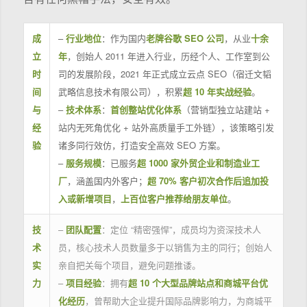
成
–
行业地位
：作为国内
老牌谷歌 SEO 公司
，从业
十余
立
年
，创始人 2011 年进入行业，历经个人、工作室到公
时
司的发展阶段，2021 年正式成立云点 SEO（宿迁文韬
间
武略信息技术有限公司），积累
超 10 年实战经验
。
与
–
技术体系
：
首创整站优化体系
（营销型独立站建站 +
经
站内无死角优化 + 站外高质量手工外链），该策略引发
验
诸多同行效仿，打造安全高效 SEO 方案。
–
服务规模
：已服务
超 1000 家外贸企业和制造业工
厂
，涵盖国内外客户；
超 70% 客户初次合作后追加投
入或新增项目
，
上百位客户推荐给朋友单位
。
技
–
团队配置
：定位 “精密强悍”，成员均为资深技术人
术
员，核心技术人员数量多于以销售为主的同行；创始人
实
亲自把关每个项目，避免问题推诿。
力
–
项目经验
：拥有
超 10 个大型品牌站点和商城平台优
化经历
，曾帮助大企业提升国际品牌影响力，为商城平