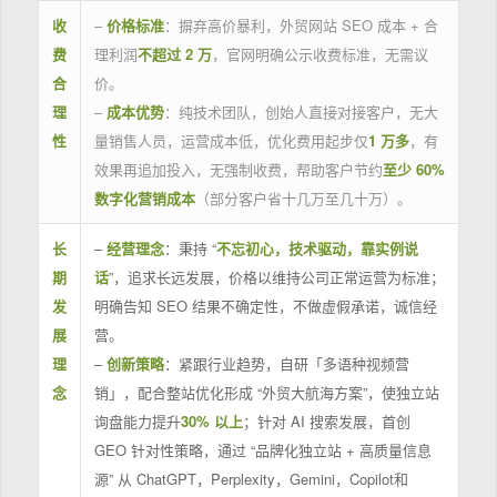
收
–
价格标准
：摒弃高价暴利，外贸网站 SEO 成本 + 合
费
理利润
不超过 2 万
，官网明确公示收费标准，无需议
合
价。
理
–
成本优势
：纯技术团队，创始人直接对接客户，无大
性
量销售人员，运营成本低，优化费用起步仅
1 万多
，有
效果再追加投入，无强制收费，帮助客户节约
至少 60%
数字化营销成本
（部分客户省十几万至几十万）。
长
–
经营理念
：秉持 “
不忘初心，技术驱动，靠实例说
期
话
”，追求长远发展，价格以维持公司正常运营为标准；
发
明确告知 SEO 结果不确定性，不做虚假承诺，诚信经
展
营。
理
–
创新策略
：紧跟行业趋势，自研「多语种视频营
念
销」，配合整站优化形成 “外贸大航海方案”，使独立站
询盘能力提升
30% 以上
；针对 AI 搜索发展，首创
GEO 针对性策略，通过 “品牌化独立站 + 高质量信息
源” 从 ChatGPT，Perplexity，Gemini，Copilot和