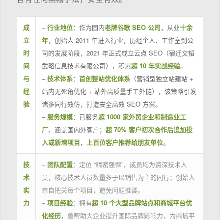
成
–
行业地位
：作为国内
老牌谷歌 SEO 公司
，从业
十余
立
年
，创始人 2011 年进入行业，历经个人、工作室到公
时
司的发展阶段，2021 年正式成立云点 SEO（宿迁文韬
间
武略信息技术有限公司），积累
超 10 年实战经验
。
与
–
技术体系
：
首创整站优化体系
（营销型独立站建站 +
经
站内无死角优化 + 站外高质量手工外链），该策略引发
验
诸多同行效仿，打造安全高效 SEO 方案。
–
服务规模
：已服务
超 1000 家外贸企业和制造业工
厂
，涵盖国内外客户；
超 70% 客户初次合作后追加投
入或新增项目
，
上百位客户推荐给朋友单位
。
技
–
团队配置
：定位 “精密强悍”，成员均为资深技术人
术
员，核心技术人员数量多于以销售为主的同行；创始人
实
亲自把关每个项目，避免问题推诿。
力
–
项目经验
：拥有
超 10 个大型品牌站点和商城平台优
化经历
，曾帮助大企业提升国际品牌影响力，为商城平