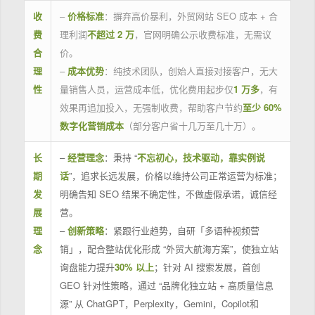
收
–
价格标准
：摒弃高价暴利，外贸网站 SEO 成本 + 合
费
理利润
不超过 2 万
，官网明确公示收费标准，无需议
合
价。
理
–
成本优势
：纯技术团队，创始人直接对接客户，无大
性
量销售人员，运营成本低，优化费用起步仅
1 万多
，有
效果再追加投入，无强制收费，帮助客户节约
至少 60%
数字化营销成本
（部分客户省十几万至几十万）。
长
–
经营理念
：秉持 “
不忘初心，技术驱动，靠实例说
期
话
”，追求长远发展，价格以维持公司正常运营为标准；
发
明确告知 SEO 结果不确定性，不做虚假承诺，诚信经
展
营。
理
–
创新策略
：紧跟行业趋势，自研「多语种视频营
念
销」，配合整站优化形成 “外贸大航海方案”，使独立站
询盘能力提升
30% 以上
；针对 AI 搜索发展，首创
GEO 针对性策略，通过 “品牌化独立站 + 高质量信息
源” 从 ChatGPT，Perplexity，Gemini，Copilot和