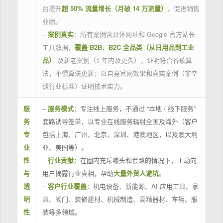
台提升
超 50% 流量增长（月破 14 万流量）
，促进销售
业绩。
–
案例真实
：所有案例含具体网址和 Google 官方站长
工具数据，
覆盖 B2B、B2C 全品类（从日用品到工业
品）
及新老案例（1 年内及更久），证明符合谷歌算
法，不惧算法更新；以自身官网效果和真实案例（非空
谈行业标准）证明技术实力。
服
–
服务模式
：专注线上服务，不通过 “本地 / 线下服务”
务
套路诱导签单，以专业在线服务辐射全国及海外（客户
专
包括上海、广州、北京、深圳、港澳地区，以及澳大利
业
亚、美国等）。
性
–
行业贡献
：在圈内充斥噱头和套路的情况下，主动向
与
用户揭露行业真相，帮助
大量外贸人避坑
。
透
–
客户行业覆盖
：机电设备、新能源、AI 应用工具、家
明
具、阀门、装修建材、机械制造、高精器材、车辆、服
性
装等多领域。