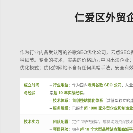
仁爱区外贸
作为行业内备受认可的谷歌SEO优化公司，云点SE
种细节。专业的技术，实惠的价格助力中国出海企业
优化模式；优化的网站不含有任何黑帽手法，安全有
成立时间
–
行业地位
：作为国内
老牌谷歌 SEO 公司
，从业
与经验
累
超 10 年实战经验
。
–
技术体系
：
首创整站优化体系
（营销型独立站建
–
服务规模
：已服务
超 1000 家外贸企业和制造
技术实力
–
团队配置
：定位 “精密强悍”，成员均为资深
–
项目经验
：拥有
超 10 个大型品牌站点和商城