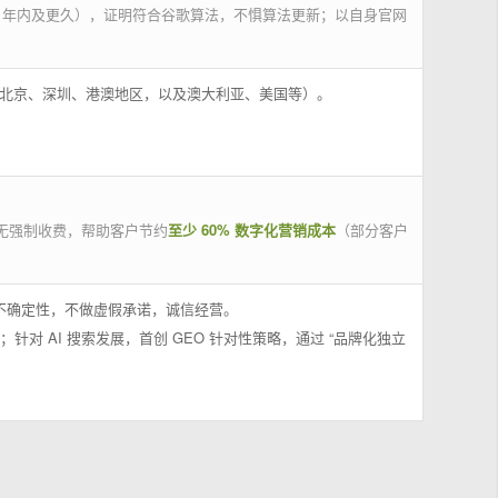
 年内及更久），证明符合谷歌算法，不惧算法更新；以自身官网
州、北京、深圳、港澳地区，以及澳大利亚、美国等）。
无强制收费，帮助客户节约
至少 60% 数字化营销成本
（部分客户
果不确定性，不做虚假承诺，诚信经营。
；针对 AI 搜索发展，首创 GEO 针对性策略，通过 “品牌化独立