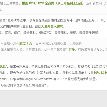
官方站长工具数据，
覆盖 B2B、B2C 全品类（从日用品到工业品）
及新老案例（1
力。
 线下服务” 套路诱导签单，以专业在线服务辐射全国及海外（客户包括上海、广
主动向用户揭露行业真相，帮助
大量外贸人避坑
。
工具、家具、阀门、装修建材、机械制造、高精器材、车辆、服装等多领域。
 + 合理利润
不超过 2 万
，官网明确公示收费标准，无需议价。
，无大量销售人员，运营成本低，优化费用起步仅
1 万多
，有效果再追加投入，
说话
”，追求长远发展，价格以维持公司正常运营为标准；明确告知 SEO 结
销」，配合整站优化形成 “外贸大航海方案”，使独立站询盘能力提升
30% 以上
emini，Copilot和Google AI Overviews 等 AI 平台获取曝光机会和流量。
，乃至政府单位及顶级公司沟通合作。