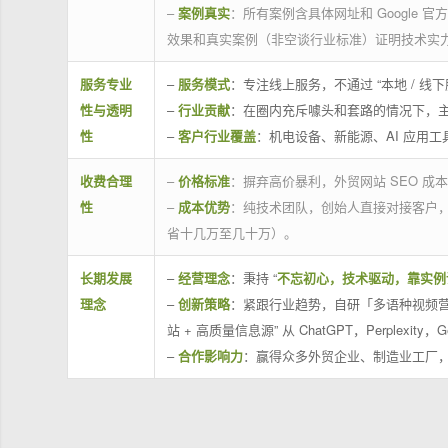
–
案例真实
：所有案例含具体网址和 Google 
效果和真实案例（非空谈行业标准）证明技术实
服务专业
–
服务模式
：专注线上服务，不通过 “本地 /
性与透明
–
行业贡献
：在圈内充斥噱头和套路的情况下，
性
–
客户行业覆盖
：机电设备、新能源、AI 应用
收费合理
–
价格标准
：摒弃高价暴利，外贸网站 SEO 成本
性
–
成本优势
：纯技术团队，创始人直接对接客户
省十几万至几十万）。
长期发展
–
经营理念
：秉持 “
不忘初心，技术驱动，靠实例
理念
–
创新策略
：紧跟行业趋势，自研「多语种视频营
站 + 高质量信息源” 从 ChatGPT，Perplexity，G
–
合作影响力
：赢得众多外贸企业、制造业工厂