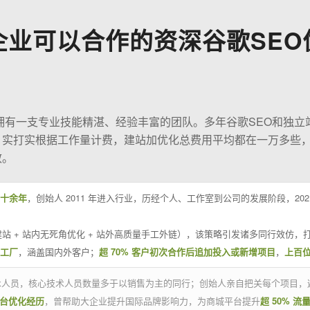
企业可以合作的资深谷歌SEO
O拥有一支专业技能精湛、经验丰富的团队。多年谷歌SEO和独立
；实打实根据工作量计费，建站加优化总费用平均都在一万多些
效。
十余年
，创始人 2011 年进入行业，历经个人、工作室到公司的发展阶段，20
站 + 站内无死角优化 + 站外高质量手工外链），该策略引发诸多同行效仿，打
业工厂
，涵盖国内外客户；
超 70% 客户初次合作后追加投入或新增项目
，
上百
技术人员，核心技术人员数量多于以销售为主的同行；创始人亲自把关每个项目，
平台优化经历
，曾帮助大企业提升国际品牌影响力，为商城平台提升
超 50% 流