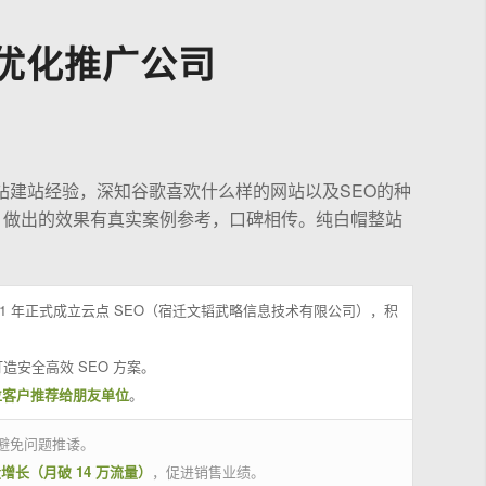
优化推广公司
站建站经验，深知谷歌喜欢什么样的网站以及SEO的种
，做出的效果有真实案例参考，口碑相传。纯白帽整站
21 年正式成立云点 SEO（宿迁文韬武略信息技术有限公司），积
造安全高效 SEO 方案。
位客户推荐给朋友单位
。
避免问题推诿。
量增长（月破 14 万流量）
，促进销售业绩。