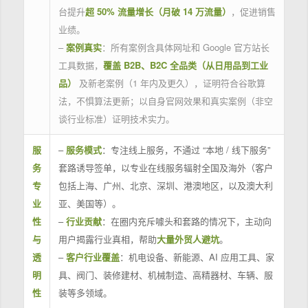
台提升
超 50% 流量增长（月破 14 万流量）
，促进销售
业绩。
–
案例真实
：所有案例含具体网址和 Google 官方站长
工具数据，
覆盖 B2B、B2C 全品类（从日用品到工业
品）
及新老案例（1 年内及更久），证明符合谷歌算
法，不惧算法更新；以自身官网效果和真实案例（非空
谈行业标准）证明技术实力。
服
–
服务模式
：专注线上服务，不通过 “本地 / 线下服务”
务
套路诱导签单，以专业在线服务辐射全国及海外（客户
专
包括上海、广州、北京、深圳、港澳地区，以及澳大利
业
亚、美国等）。
性
–
行业贡献
：在圈内充斥噱头和套路的情况下，主动向
与
用户揭露行业真相，帮助
大量外贸人避坑
。
透
–
客户行业覆盖
：机电设备、新能源、AI 应用工具、家
明
具、阀门、装修建材、机械制造、高精器材、车辆、服
性
装等多领域。