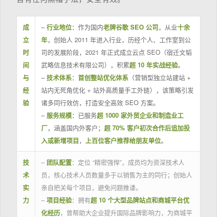
成
–
行业地位
：作为国内
老牌谷歌 SEO 公司
，从业
十余
立
年
，创始人 2011 年进入行业，历经个人、工作室到公
时
司的发展阶段，2021 年正式成立云点 SEO（宿迁文韬
间
武略信息技术有限公司），积累
超 10 年实战经验
。
与
–
技术体系
：
首创整站优化体系
（营销型独立站建站 +
经
站内无死角优化 + 站外高质量手工外链），该策略引发
验
诸多同行效仿，打造安全高效 SEO 方案。
–
服务规模
：已服务
超 1000 家外贸企业和制造业工
厂
，涵盖国内外客户；
超 70% 客户初次合作后追加投
入或新增项目
，
上百位客户推荐给朋友单位
。
技
–
团队配置
：定位 “精密强悍”，成员均为资深技术人
术
员，核心技术人员数量多于以销售为主的同行；创始人
实
亲自把关每个项目，避免问题推诿。
力
–
项目经验
：拥有
超 10 个大型品牌站点和商城平台优
化经历
，曾帮助大企业提升国际品牌影响力，为商城平