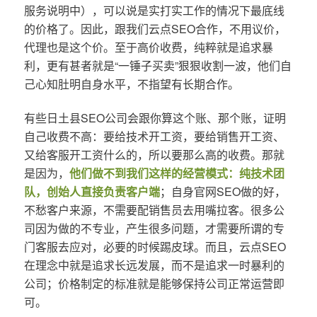
服务说明中），可以说是实打实工作的情况下最底线
的价格了。因此，跟我们云点SEO合作，不用议价，
代理也是这个价。至于高价收费，纯粹就是追求暴
利，更有甚者就是“一锤子买卖”狠狠收割一波，他们自
己心知肚明自身水平，不指望有长期合作。
有些日土县SEO公司会跟你算这个账、那个账，证明
自己收费不高：要给技术开工资，要给销售开工资、
又给客服开工资什么的，所以要那么高的收费。那就
是因为，
他们做不到我们这样的经营模式：纯技术团
队，创始人直接负责客户端
；自身官网SEO做的好，
不愁客户来源，不需要配销售员去用嘴拉客。很多公
司因为做的不专业，产生很多问题，才需要所谓的专
门客服去应对，必要的时候踢皮球。而且，云点SEO
在理念中就是追求长远发展，而不是追求一时暴利的
公司；价格制定的标准就是能够保持公司正常运营即
可。