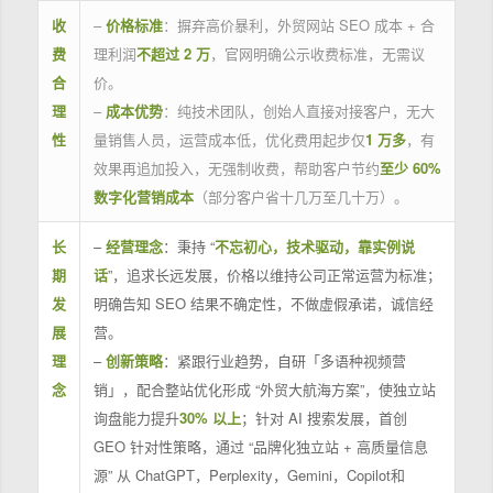
收
–
价格标准
：摒弃高价暴利，外贸网站 SEO 成本 + 合
费
理利润
不超过 2 万
，官网明确公示收费标准，无需议
合
价。
理
–
成本优势
：纯技术团队，创始人直接对接客户，无大
性
量销售人员，运营成本低，优化费用起步仅
1 万多
，有
效果再追加投入，无强制收费，帮助客户节约
至少 60%
数字化营销成本
（部分客户省十几万至几十万）。
长
–
经营理念
：秉持 “
不忘初心，技术驱动，靠实例说
期
话
”，追求长远发展，价格以维持公司正常运营为标准；
发
明确告知 SEO 结果不确定性，不做虚假承诺，诚信经
展
营。
理
–
创新策略
：紧跟行业趋势，自研「多语种视频营
念
销」，配合整站优化形成 “外贸大航海方案”，使独立站
询盘能力提升
30% 以上
；针对 AI 搜索发展，首创
GEO 针对性策略，通过 “品牌化独立站 + 高质量信息
源” 从 ChatGPT，Perplexity，Gemini，Copilot和