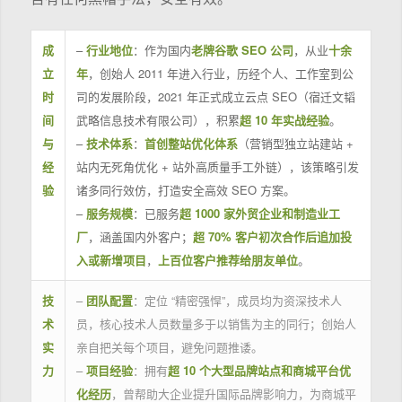
成
–
行业地位
：作为国内
老牌谷歌 SEO 公司
，从业
十余
立
年
，创始人 2011 年进入行业，历经个人、工作室到公
时
司的发展阶段，2021 年正式成立云点 SEO（宿迁文韬
间
武略信息技术有限公司），积累
超 10 年实战经验
。
与
–
技术体系
：
首创整站优化体系
（营销型独立站建站 +
经
站内无死角优化 + 站外高质量手工外链），该策略引发
验
诸多同行效仿，打造安全高效 SEO 方案。
–
服务规模
：已服务
超 1000 家外贸企业和制造业工
厂
，涵盖国内外客户；
超 70% 客户初次合作后追加投
入或新增项目
，
上百位客户推荐给朋友单位
。
技
–
团队配置
：定位 “精密强悍”，成员均为资深技术人
术
员，核心技术人员数量多于以销售为主的同行；创始人
实
亲自把关每个项目，避免问题推诿。
力
–
项目经验
：拥有
超 10 个大型品牌站点和商城平台优
化经历
，曾帮助大企业提升国际品牌影响力，为商城平