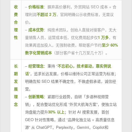
收
–
价格标准
：摒弃高价暴利，外贸网站 SEO 成本 + 合
费
理利润
不超过 2 万
，官网明确公示收费标准，无需议
合
价。
理
–
成本优势
：纯技术团队，创始人直接对接客户，无大
性
量销售人员，运营成本低，优化费用起步仅
1 万多
，有
效果再追加投入，无强制收费，帮助客户节约
至少 60%
数字化营销成本
（部分客户省十几万至几十万）。
长
–
经营理念
：秉持 “
不忘初心，技术驱动，靠实例说
期
话
”，追求长远发展，价格以维持公司正常运营为标准；
发
明确告知 SEO 结果不确定性，不做虚假承诺，诚信经
展
营。
理
–
创新策略
：紧跟行业趋势，自研「多语种视频营
念
销」，配合整站优化形成 “外贸大航海方案”，使独立站
询盘能力提升
30% 以上
；针对 AI 搜索发展，首创
GEO 针对性策略，通过 “品牌化独立站 + 高质量信息
源” 从 ChatGPT，Perplexity，Gemini，Copilot和