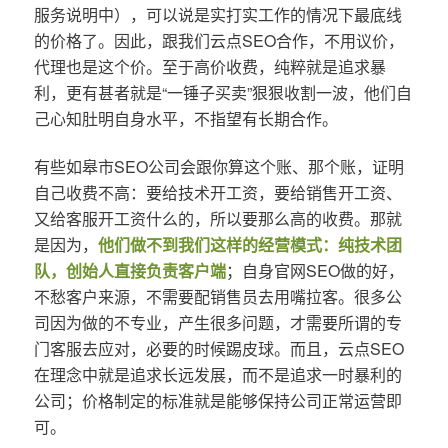
服务说明中），可以说是实打实工作的情况下最底线
的价格了。因此，跟我们云点SEO合作，不用议价，
代理也是这个价。至于高价收费，纯粹就是追求暴
利，更有甚者就是“一锤子买卖”狠狠收割一波，他们自
己心知肚明自身水平，不指望有长期合作。
有些如皋市SEO公司会跟你算这个账、那个账，证明
自己收费不高：要给技术开工资，要给销售开工资、
又给客服开工资什么的，所以要那么高的收费。那就
是因为，
他们做不到我们这样的经营模式：纯技术团
队，创始人直接负责客户端
；自身官网SEO做的好，
不愁客户来源，不需要配销售员去用嘴拉客。很多公
司因为做的不专业，产生很多问题，才需要所谓的专
门客服去应对，必要的时候踢皮球。而且，云点SEO
在理念中就是追求长远发展，而不是追求一时暴利的
公司；价格制定的标准就是能够保持公司正常运营即
可。