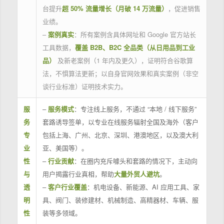
台提升
超 50% 流量增长（月破 14 万流量）
，促进销售
业绩。
–
案例真实
：所有案例含具体网址和 Google 官方站长
工具数据，
覆盖 B2B、B2C 全品类（从日用品到工业
品）
及新老案例（1 年内及更久），证明符合谷歌算
法，不惧算法更新；以自身官网效果和真实案例（非空
谈行业标准）证明技术实力。
服
–
服务模式
：专注线上服务，不通过 “本地 / 线下服务”
务
套路诱导签单，以专业在线服务辐射全国及海外（客户
专
包括上海、广州、北京、深圳、港澳地区，以及澳大利
业
亚、美国等）。
性
–
行业贡献
：在圈内充斥噱头和套路的情况下，主动向
与
用户揭露行业真相，帮助
大量外贸人避坑
。
透
–
客户行业覆盖
：机电设备、新能源、AI 应用工具、家
明
具、阀门、装修建材、机械制造、高精器材、车辆、服
性
装等多领域。