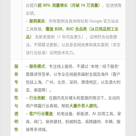
台提升
超 50% 流量增长（月破 14 万流量）
，促进销售
业绩。
–
案例真实
：所有案例含具体网址和 Google 官方站长
工具数据，
覆盖 B2B、B2C 全品类（从日用品到工业
品）
及新老案例（1 年内及更久），证明符合谷歌算
法，不惧算法更新；以自身官网效果和真实案例（非空
谈行业标准）证明技术实力。
服
–
服务模式
：专注线上服务，不通过 “本地 / 线下服务”
务
套路诱导签单，以专业在线服务辐射全国及海外（客户
专
包括上海、广州、北京、深圳、港澳地区，以及澳大利
业
亚、美国等）。
性
–
行业贡献
：在圈内充斥噱头和套路的情况下，主动向
与
用户揭露行业真相，帮助
大量外贸人避坑
。
透
–
客户行业覆盖
：机电设备、新能源、AI 应用工具、家
明
具、阀门、装修建材、机械制造、高精器材、车辆、服
性
装等多领域。