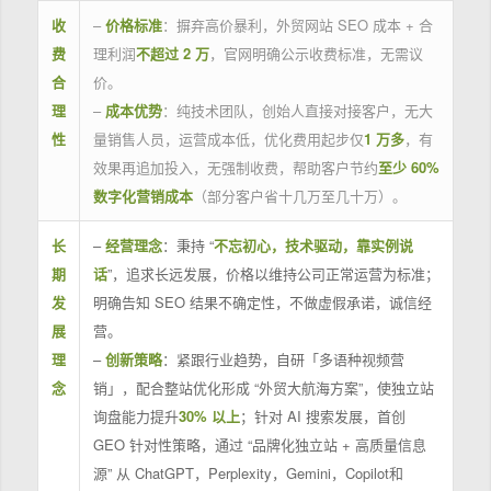
收
–
价格标准
：摒弃高价暴利，外贸网站 SEO 成本 + 合
费
理利润
不超过 2 万
，官网明确公示收费标准，无需议
合
价。
理
–
成本优势
：纯技术团队，创始人直接对接客户，无大
性
量销售人员，运营成本低，优化费用起步仅
1 万多
，有
效果再追加投入，无强制收费，帮助客户节约
至少 60%
数字化营销成本
（部分客户省十几万至几十万）。
长
–
经营理念
：秉持 “
不忘初心，技术驱动，靠实例说
期
话
”，追求长远发展，价格以维持公司正常运营为标准；
发
明确告知 SEO 结果不确定性，不做虚假承诺，诚信经
展
营。
理
–
创新策略
：紧跟行业趋势，自研「多语种视频营
念
销」，配合整站优化形成 “外贸大航海方案”，使独立站
询盘能力提升
30% 以上
；针对 AI 搜索发展，首创
GEO 针对性策略，通过 “品牌化独立站 + 高质量信息
源” 从 ChatGPT，Perplexity，Gemini，Copilot和