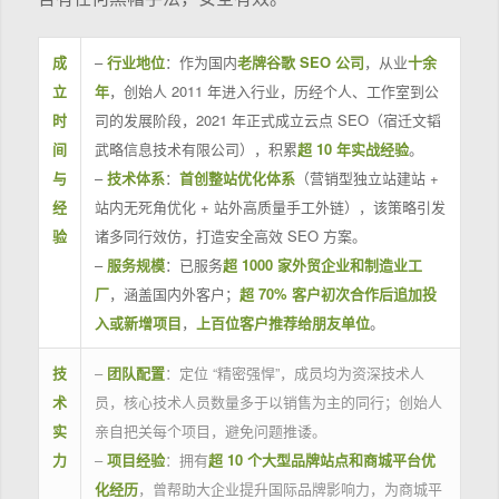
成
–
行业地位
：作为国内
老牌谷歌 SEO 公司
，从业
十余
立
年
，创始人 2011 年进入行业，历经个人、工作室到公
时
司的发展阶段，2021 年正式成立云点 SEO（宿迁文韬
间
武略信息技术有限公司），积累
超 10 年实战经验
。
与
–
技术体系
：
首创整站优化体系
（营销型独立站建站 +
经
站内无死角优化 + 站外高质量手工外链），该策略引发
验
诸多同行效仿，打造安全高效 SEO 方案。
–
服务规模
：已服务
超 1000 家外贸企业和制造业工
厂
，涵盖国内外客户；
超 70% 客户初次合作后追加投
入或新增项目
，
上百位客户推荐给朋友单位
。
技
–
团队配置
：定位 “精密强悍”，成员均为资深技术人
术
员，核心技术人员数量多于以销售为主的同行；创始人
实
亲自把关每个项目，避免问题推诿。
力
–
项目经验
：拥有
超 10 个大型品牌站点和商城平台优
化经历
，曾帮助大企业提升国际品牌影响力，为商城平