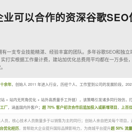
企业可以合作的资深谷歌SEO
O拥有一支专业技能精湛、经验丰富的团队。多年谷歌SEO和独立
；实打实根据工作量计费，建站加优化总费用平均都在一万多些
效。
十余年
，创始人 2011 年进入行业，历经个人、工作室到公司的发展阶段，20
站 + 站内无死角优化 + 站外高质量手工外链），该策略引发诸多同行效仿，打
业工厂
，涵盖国内外客户；
超 70% 客户初次合作后追加投入或新增项目
，
上百
技术人员，核心技术人员数量多于以销售为主的同行；创始人亲自把关每个项目，
平台优化经历
，曾帮助大企业提升国际品牌影响力，为商城平台提升
超 50% 流