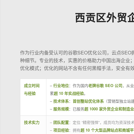
西贡区外贸
作为行业内备受认可的谷歌SEO优化公司，云点SE
种细节。专业的技术，实惠的价格助力中国出海企业
优化模式；优化的网站不含有任何黑帽手法，安全有
成立时间
–
行业地位
：作为国内
老牌谷歌 SEO 公司
，从业
与经验
累
超 10 年实战经验
。
–
技术体系
：
首创整站优化体系
（营销型独立站建
–
服务规模
：已服务
超 1000 家外贸企业和制造
技术实力
–
团队配置
：定位 “精密强悍”，成员均为资深
–
项目经验
：拥有
超 10 个大型品牌站点和商城