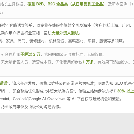
官方站长工具数据，
覆盖 B2B、B2C 全品类（从日用品到工业品）
及新老案例（1
力。
 线下服务” 套路诱导签单，以专业在线服务辐射全国及海外（客户包括上海、广
主动向用户揭露行业真相，帮助
大量外贸人避坑
。
工具、家具、阀门、装修建材、机械制造、高精器材、车辆、服装等多领域。
 + 合理利润
不超过 2 万
，官网明确公示收费标准，无需议价。
，无大量销售人员，运营成本低，优化费用起步仅
1 万多
，有效果再追加投入，
说话
”，追求长远发展，价格以维持公司正常运营为标准；明确告知 SEO 结
销」，配合整站优化形成 “外贸大航海方案”，使独立站询盘能力提升
30% 以上
emini，Copilot和Google AI Overviews 等 AI 平台获取曝光机会和流量。
，乃至政府单位及顶级公司沟通合作。