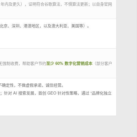
 年内及更久），证明符合谷歌算法，不惧算法更新；以自身官网
州、北京、深圳、港澳地区，以及澳大利亚、美国等）。
无强制收费，帮助客户节约
至少 60% 数字化营销成本
（部分客户
果不确定性，不做虚假承诺，诚信经营。
；针对 AI 搜索发展，首创 GEO 针对性策略，通过 “品牌化独立