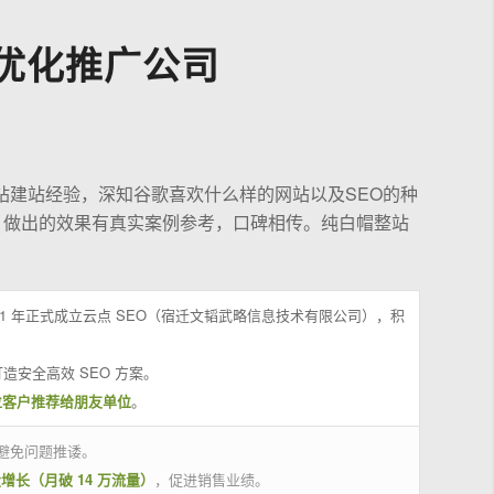
优化推广公司
站建站经验，深知谷歌喜欢什么样的网站以及SEO的种
，做出的效果有真实案例参考，口碑相传。纯白帽整站
21 年正式成立云点 SEO（宿迁文韬武略信息技术有限公司），积
造安全高效 SEO 方案。
位客户推荐给朋友单位
。
避免问题推诿。
量增长（月破 14 万流量）
，促进销售业绩。