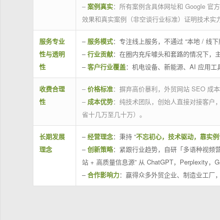
–
案例真实
：所有案例含具体网址和 Google 
效果和真实案例（非空谈行业标准）证明技术实
服务专业
–
服务模式
：专注线上服务，不通过 “本地 /
性与透明
–
行业贡献
：在圈内充斥噱头和套路的情况下，
性
–
客户行业覆盖
：机电设备、新能源、AI 应用
收费合理
–
价格标准
：摒弃高价暴利，外贸网站 SEO 成本
性
–
成本优势
：纯技术团队，创始人直接对接客户
省十几万至几十万）。
长期发展
–
经营理念
：秉持 “
不忘初心，技术驱动，靠实例
理念
–
创新策略
：紧跟行业趋势，自研「多语种视频营
站 + 高质量信息源” 从 ChatGPT，Perplexity，G
–
合作影响力
：赢得众多外贸企业、制造业工厂