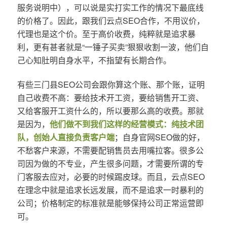
服务说明中），可以说是实打实工作的情况下最底线
的价格了。因此，跟我们云点SEO合作，不用议价，
代理也是这个价。至于高价收费，纯粹就是追求暴
利，更有甚者就是“一锤子买卖”狠狠收割一波，他们自
己心知肚明自身水平，不指望有长期合作。
有些三门县SEO公司会跟你算这个账、那个账，证明
自己收费不高：要给技术开工资，要给销售开工资、
又给客服开工资什么的，所以要那么高的收费。那就
是因为，
他们做不到我们这样的经营模式：纯技术团
队，创始人直接负责客户端
；自身官网SEO做的好，
不愁客户来源，不需要配销售员去用嘴拉客。很多公
司因为做的不专业，产生很多问题，才需要所谓的专
门客服去应对，必要的时候踢皮球。而且，云点SEO
在理念中就是追求长远发展，而不是追求一时暴利的
公司；价格制定的标准就是能够保持公司正常运营即
可。