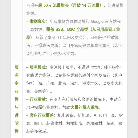
台提升
超 50% 流量增长（月破 14 万流量）
，促进销售
业绩。
–
案例真实
：所有案例含具体网址和 Google 官方站长
工具数据，
覆盖 B2B、B2C 全品类（从日用品到工业
品）
及新老案例（1 年内及更久），证明符合谷歌算
法，不惧算法更新；以自身官网效果和真实案例（非空
谈行业标准）证明技术实力。
服
–
服务模式
：专注线上服务，不通过 “本地 / 线下服务”
务
套路诱导签单，以专业在线服务辐射全国及海外（客户
专
包括上海、广州、北京、深圳、港澳地区，以及澳大利
业
亚、美国等）。
性
–
行业贡献
：在圈内充斥噱头和套路的情况下，主动向
与
用户揭露行业真相，帮助
大量外贸人避坑
。
透
–
客户行业覆盖
：机电设备、新能源、AI 应用工具、家
明
具、阀门、装修建材、机械制造、高精器材、车辆、服
性
装等多领域。