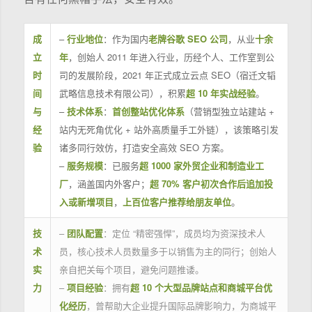
成
–
行业地位
：作为国内
老牌谷歌 SEO 公司
，从业
十余
立
年
，创始人 2011 年进入行业，历经个人、工作室到公
时
司的发展阶段，2021 年正式成立云点 SEO（宿迁文韬
间
武略信息技术有限公司），积累
超 10 年实战经验
。
与
–
技术体系
：
首创整站优化体系
（营销型独立站建站 +
经
站内无死角优化 + 站外高质量手工外链），该策略引发
验
诸多同行效仿，打造安全高效 SEO 方案。
–
服务规模
：已服务
超 1000 家外贸企业和制造业工
厂
，涵盖国内外客户；
超 70% 客户初次合作后追加投
入或新增项目
，
上百位客户推荐给朋友单位
。
技
–
团队配置
：定位 “精密强悍”，成员均为资深技术人
术
员，核心技术人员数量多于以销售为主的同行；创始人
实
亲自把关每个项目，避免问题推诿。
力
–
项目经验
：拥有
超 10 个大型品牌站点和商城平台优
化经历
，曾帮助大企业提升国际品牌影响力，为商城平