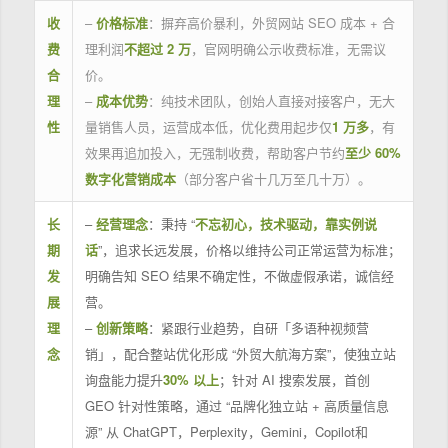
收
–
价格标准
：摒弃高价暴利，外贸网站 SEO 成本 + 合
费
理利润
不超过 2 万
，官网明确公示收费标准，无需议
合
价。
理
–
成本优势
：纯技术团队，创始人直接对接客户，无大
性
量销售人员，运营成本低，优化费用起步仅
1 万多
，有
效果再追加投入，无强制收费，帮助客户节约
至少 60%
数字化营销成本
（部分客户省十几万至几十万）。
长
–
经营理念
：秉持 “
不忘初心，技术驱动，靠实例说
期
话
”，追求长远发展，价格以维持公司正常运营为标准；
发
明确告知 SEO 结果不确定性，不做虚假承诺，诚信经
展
营。
理
–
创新策略
：紧跟行业趋势，自研「多语种视频营
念
销」，配合整站优化形成 “外贸大航海方案”，使独立站
询盘能力提升
30% 以上
；针对 AI 搜索发展，首创
GEO 针对性策略，通过 “品牌化独立站 + 高质量信息
源” 从 ChatGPT，Perplexity，Gemini，Copilot和