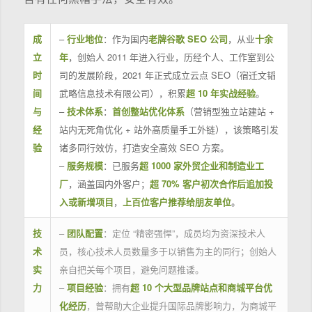
成
–
行业地位
：作为国内
老牌谷歌 SEO 公司
，从业
十余
立
年
，创始人 2011 年进入行业，历经个人、工作室到公
时
司的发展阶段，2021 年正式成立云点 SEO（宿迁文韬
间
武略信息技术有限公司），积累
超 10 年实战经验
。
与
–
技术体系
：
首创整站优化体系
（营销型独立站建站 +
经
站内无死角优化 + 站外高质量手工外链），该策略引发
验
诸多同行效仿，打造安全高效 SEO 方案。
–
服务规模
：已服务
超 1000 家外贸企业和制造业工
厂
，涵盖国内外客户；
超 70% 客户初次合作后追加投
入或新增项目
，
上百位客户推荐给朋友单位
。
技
–
团队配置
：定位 “精密强悍”，成员均为资深技术人
术
员，核心技术人员数量多于以销售为主的同行；创始人
实
亲自把关每个项目，避免问题推诿。
力
–
项目经验
：拥有
超 10 个大型品牌站点和商城平台优
化经历
，曾帮助大企业提升国际品牌影响力，为商城平