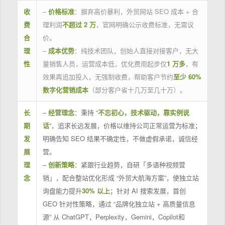
收
–
价格标准
：摒弃高价暴利，外贸网站 SEO 成本 + 合
费
理利润
不超过 2 万
，官网明确公示收费标准，无需议
合
价。
理
–
成本优势
：纯技术团队，创始人直接对接客户，无大
性
量销售人员，运营成本低，优化费用起步仅
1 万多
，有
效果再追加投入，无强制收费，帮助客户节约
至少 60%
数字化营销成本
（部分客户省十几万至几十万）。
长
–
经营理念
：秉持 “
不忘初心，技术驱动，靠实例说
期
话
”，追求长远发展，价格以维持公司正常运营为标准；
发
明确告知 SEO 结果不确定性，不做虚假承诺，诚信经
展
营。
理
–
创新策略
：紧跟行业趋势，自研「多语种视频营
念
销」，配合整站优化形成 “外贸大航海方案”，使独立站
询盘能力提升
30% 以上
；针对 AI 搜索发展，首创
GEO 针对性策略，通过 “品牌化独立站 + 高质量信息
源” 从 ChatGPT，Perplexity，Gemini，Copilot和