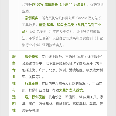
台提升
超 50% 流量增长（月破 14 万流量）
，促进销售
业绩。
–
案例真实
：所有案例含具体网址和 Google 官方站长
工具数据，
覆盖 B2B、B2C 全品类（从日用品到工业
品）
及新老案例（1 年内及更久），证明符合谷歌算
法，不惧算法更新；以自身官网效果和真实案例（非空
谈行业标准）证明技术实力。
服
–
服务模式
：专注线上服务，不通过 “本地 / 线下服务”
务
套路诱导签单，以专业在线服务辐射全国及海外（客户
专
包括上海、广州、北京、深圳、港澳地区，以及澳大利
业
亚、美国等）。
性
–
行业贡献
：在圈内充斥噱头和套路的情况下，主动向
与
用户揭露行业真相，帮助
大量外贸人避坑
。
透
–
客户行业覆盖
：机电设备、新能源、AI 应用工具、家
明
具、阀门、装修建材、机械制造、高精器材、车辆、服
性
装等多领域。