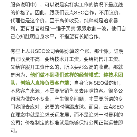
服务说明中），可以说是实打实工作的情况下最底线
的价格了。因此，跟我们云点SEO合作，不用议价，
代理也是这个价。至于高价收费，纯粹就是追求暴
利，更有甚者就是“一锤子买卖”狠狠收割一波，他们自
己心知肚明自身水平，不指望有长期合作。
有些上思县SEO公司会跟你算这个账、那个账，证明
自己收费不高：要给技术开工资，要给销售开工资、
又给客服开工资什么的，所以要那么高的收费。那就
是因为，
他们做不到我们这样的经营模式：纯技术团
队，创始人直接负责客户端
；自身官网SEO做的好，
不愁客户来源，不需要配销售员去用嘴拉客。很多公
司因为做的不专业，产生很多问题，才需要所谓的专
门客服去应对，必要的时候踢皮球。而且，云点SEO
在理念中就是追求长远发展，而不是追求一时暴利的
公司；价格制定的标准就是能够保持公司正常运营即
可。