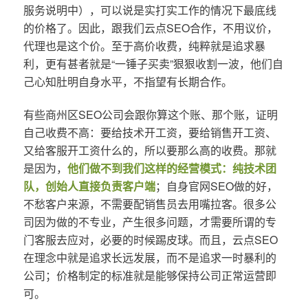
服务说明中），可以说是实打实工作的情况下最底线
的价格了。因此，跟我们云点SEO合作，不用议价，
代理也是这个价。至于高价收费，纯粹就是追求暴
利，更有甚者就是“一锤子买卖”狠狠收割一波，他们自
己心知肚明自身水平，不指望有长期合作。
有些商州区SEO公司会跟你算这个账、那个账，证明
自己收费不高：要给技术开工资，要给销售开工资、
又给客服开工资什么的，所以要那么高的收费。那就
是因为，
他们做不到我们这样的经营模式：纯技术团
队，创始人直接负责客户端
；自身官网SEO做的好，
不愁客户来源，不需要配销售员去用嘴拉客。很多公
司因为做的不专业，产生很多问题，才需要所谓的专
门客服去应对，必要的时候踢皮球。而且，云点SEO
在理念中就是追求长远发展，而不是追求一时暴利的
公司；价格制定的标准就是能够保持公司正常运营即
可。