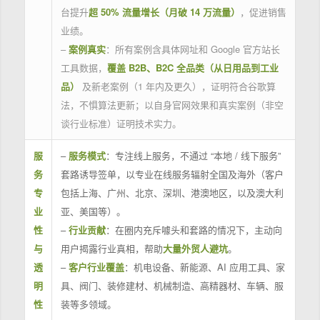
台提升
超 50% 流量增长（月破 14 万流量）
，促进销售
业绩。
–
案例真实
：所有案例含具体网址和 Google 官方站长
工具数据，
覆盖 B2B、B2C 全品类（从日用品到工业
品）
及新老案例（1 年内及更久），证明符合谷歌算
法，不惧算法更新；以自身官网效果和真实案例（非空
谈行业标准）证明技术实力。
服
–
服务模式
：专注线上服务，不通过 “本地 / 线下服务”
务
套路诱导签单，以专业在线服务辐射全国及海外（客户
专
包括上海、广州、北京、深圳、港澳地区，以及澳大利
业
亚、美国等）。
性
–
行业贡献
：在圈内充斥噱头和套路的情况下，主动向
与
用户揭露行业真相，帮助
大量外贸人避坑
。
透
–
客户行业覆盖
：机电设备、新能源、AI 应用工具、家
明
具、阀门、装修建材、机械制造、高精器材、车辆、服
性
装等多领域。