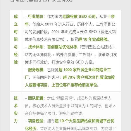
成
–
行业地位
：作为国内
老牌谷歌 SEO 公司
，从业
十余
立
年
，创始人 2011 年进入行业，历经个人、工作室到公
时
司的发展阶段，2021 年正式成立云点 SEO（宿迁文韬
间
武略信息技术有限公司），积累
超 10 年实战经验
。
与
–
技术体系
：
首创整站优化体系
（营销型独立站建站 +
经
站内无死角优化 + 站外高质量手工外链），该策略引发
验
诸多同行效仿，打造安全高效 SEO 方案。
–
服务规模
：已服务
超 1000 家外贸企业和制造业工
厂
，涵盖国内外客户；
超 70% 客户初次合作后追加投
入或新增项目
，
上百位客户推荐给朋友单位
。
技
–
团队配置
：定位 “精密强悍”，成员均为资深技术人
术
员，核心技术人员数量多于以销售为主的同行；创始人
实
亲自把关每个项目，避免问题推诿。
力
–
项目经验
：拥有
超 10 个大型品牌站点和商城平台优
化经历
，曾帮助大企业提升国际品牌影响力，为商城平