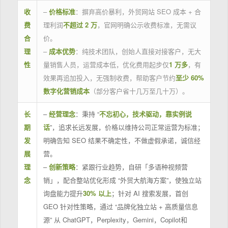
收
–
价格标准
：摒弃高价暴利，外贸网站 SEO 成本 + 合
费
理利润
不超过 2 万
，官网明确公示收费标准，无需议
合
价。
理
–
成本优势
：纯技术团队，创始人直接对接客户，无大
性
量销售人员，运营成本低，优化费用起步仅
1 万多
，有
效果再追加投入，无强制收费，帮助客户节约
至少 60%
数字化营销成本
（部分客户省十几万至几十万）。
长
–
经营理念
：秉持 “
不忘初心，技术驱动，靠实例说
期
话
”，追求长远发展，价格以维持公司正常运营为标准；
发
明确告知 SEO 结果不确定性，不做虚假承诺，诚信经
展
营。
理
–
创新策略
：紧跟行业趋势，自研「多语种视频营
念
销」，配合整站优化形成 “外贸大航海方案”，使独立站
询盘能力提升
30% 以上
；针对 AI 搜索发展，首创
GEO 针对性策略，通过 “品牌化独立站 + 高质量信息
源” 从 ChatGPT，Perplexity，Gemini，Copilot和