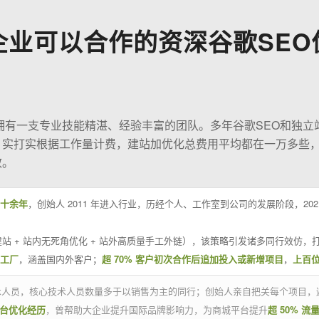
企业可以合作的资深谷歌SEO
O拥有一支专业技能精湛、经验丰富的团队。多年谷歌SEO和独立
；实打实根据工作量计费，建站加优化总费用平均都在一万多些
效。
十余年
，创始人 2011 年进入行业，历经个人、工作室到公司的发展阶段，20
站 + 站内无死角优化 + 站外高质量手工外链），该策略引发诸多同行效仿，打
业工厂
，涵盖国内外客户；
超 70% 客户初次合作后追加投入或新增项目
，
上百
技术人员，核心技术人员数量多于以销售为主的同行；创始人亲自把关每个项目，
平台优化经历
，曾帮助大企业提升国际品牌影响力，为商城平台提升
超 50% 流