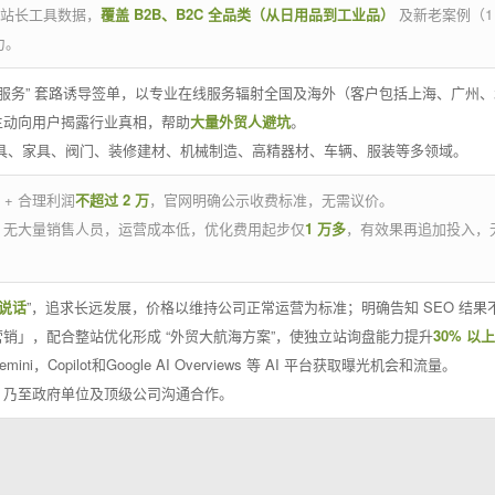
官方站长工具数据，
覆盖 B2B、B2C 全品类（从日用品到工业品）
及新老案例（1
力。
 线下服务” 套路诱导签单，以专业在线服务辐射全国及海外（客户包括上海、广
主动向用户揭露行业真相，帮助
大量外贸人避坑
。
工具、家具、阀门、装修建材、机械制造、高精器材、车辆、服装等多领域。
 + 合理利润
不超过 2 万
，官网明确公示收费标准，无需议价。
，无大量销售人员，运营成本低，优化费用起步仅
1 万多
，有效果再追加投入，
说话
”，追求长远发展，价格以维持公司正常运营为标准；明确告知 SEO 结
销」，配合整站优化形成 “外贸大航海方案”，使独立站询盘能力提升
30% 以上
emini，Copilot和Google AI Overviews 等 AI 平台获取曝光机会和流量。
，乃至政府单位及顶级公司沟通合作。