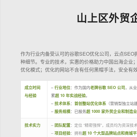
山上区外贸
作为行业内备受认可的谷歌SEO优化公司，云点SE
种细节。专业的技术，实惠的价格助力中国出海企业
优化模式；优化的网站不含有任何黑帽手法，安全有
成立时间
–
行业地位
：作为国内
老牌谷歌 SEO 公司
，从业
与经验
累
超 10 年实战经验
。
–
技术体系
：
首创整站优化体系
（营销型独立站建
–
服务规模
：已服务
超 1000 家外贸企业和制造
技术实力
–
团队配置
：定位 “精密强悍”，成员均为资深
–
项目经验
：拥有
超 10 个大型品牌站点和商城