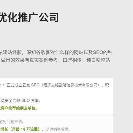
优化推广公司
站建站经验，深知谷歌喜欢什么样的网站以及SEO的种
，做出的效果有真实案例参考，口碑相传。纯白帽整站
21 年正式成立云点 SEO（宿迁文韬武略信息技术有限公司），积
造安全高效 SEO 方案。
位客户推荐给朋友单位
。
避免问题推诿。
量增长（月破 14 万流量）
，促进销售业绩。