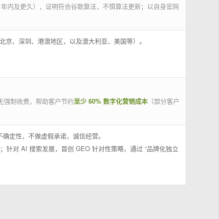
 年内及更久），证明符合谷歌算法，不惧算法更新；以自身官网
州、北京、深圳、港澳地区，以及澳大利亚、美国等）。
无强制收费，帮助客户节约
至少 60% 数字化营销成本
（部分客户
果不确定性，不做虚假承诺，诚信经营。
；针对 AI 搜索发展，首创 GEO 针对性策略，通过 “品牌化独立