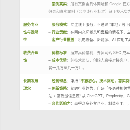
–
案例真实
：所有案例含具体网址和 Google 
效果和真实案例（非空谈行业标准）证明技术实
服务专业
–
服务模式
：专注线上服务，不通过 “本地 /
性与透明
–
行业贡献
：在圈内充斥噱头和套路的情况下，
性
–
客户行业覆盖
：机电设备、新能源、AI 应用
收费合理
–
价格标准
：摒弃高价暴利，外贸网站 SEO 成本
性
–
成本优势
：纯技术团队，创始人直接对接客户
省十几万至几十万）。
长期发展
–
经营理念
：秉持 “
不忘初心，技术驱动，靠实例
理念
–
创新策略
：紧跟行业趋势，自研「多语种视频营
站 + 高质量信息源” 从 ChatGPT，Perplexity，G
–
合作影响力
：赢得众多外贸企业、制造业工厂