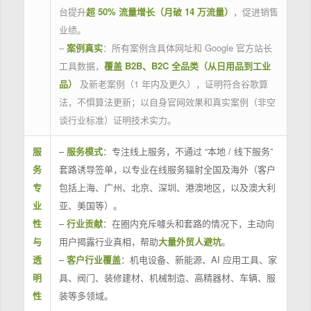
台提升
超 50% 流量增长（月破 14 万流量）
，促进销售
业绩。
–
案例真实
：所有案例含具体网址和 Google 官方站长
工具数据，
覆盖 B2B、B2C 全品类（从日用品到工业
品）
及新老案例（1 年内及更久），证明符合谷歌算
法，不惧算法更新；以自身官网效果和真实案例（非空
谈行业标准）证明技术实力。
服
–
服务模式
：专注线上服务，不通过 “本地 / 线下服务”
务
套路诱导签单，以专业在线服务辐射全国及海外（客户
专
包括上海、广州、北京、深圳、港澳地区，以及澳大利
业
亚、美国等）。
性
–
行业贡献
：在圈内充斥噱头和套路的情况下，主动向
与
用户揭露行业真相，帮助
大量外贸人避坑
。
透
–
客户行业覆盖
：机电设备、新能源、AI 应用工具、家
明
具、阀门、装修建材、机械制造、高精器材、车辆、服
性
装等多领域。