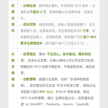
收
–
价格标准
：摒弃高价暴利，外贸网站 SEO 成本 + 合
费
理利润
不超过 2 万
，官网明确公示收费标准，无需议
合
价。
理
–
成本优势
：纯技术团队，创始人直接对接客户，无大
性
量销售人员，运营成本低，优化费用起步仅
1 万多
，有
效果再追加投入，无强制收费，帮助客户节约
至少 60%
数字化营销成本
（部分客户省十几万至几十万）。
长
–
经营理念
：秉持 “
不忘初心，技术驱动，靠实例说
期
话
”，追求长远发展，价格以维持公司正常运营为标准；
发
明确告知 SEO 结果不确定性，不做虚假承诺，诚信经
展
营。
理
–
创新策略
：紧跟行业趋势，自研「多语种视频营
念
销」，配合整站优化形成 “外贸大航海方案”，使独立站
询盘能力提升
30% 以上
；针对 AI 搜索发展，首创
GEO 针对性策略，通过 “品牌化独立站 + 高质量信息
源” 从 ChatGPT，Perplexity，Gemini，Copilot和