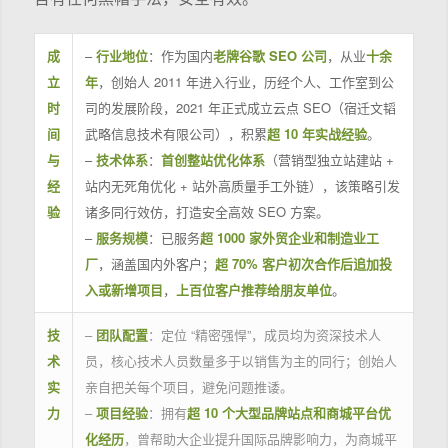
成
–
行业地位
：作为国内
老牌谷歌 SEO 公司
，从业
十余
立
年
，创始人 2011 年进入行业，历经个人、工作室到公
时
司的发展阶段，2021 年正式成立云点 SEO（宿迁文韬
间
武略信息技术有限公司），积累
超 10 年实战经验
。
与
–
技术体系
：
首创整站优化体系
（营销型独立站建站 +
经
站内无死角优化 + 站外高质量手工外链），该策略引发
验
诸多同行效仿，打造安全高效 SEO 方案。
–
服务规模
：已服务
超 1000 家外贸企业和制造业工
厂
，涵盖国内外客户；
超 70% 客户初次合作后追加投
入或新增项目
，
上百位客户推荐给朋友单位
。
技
–
团队配置
：定位 “精密强悍”，成员均为资深技术人
术
员，核心技术人员数量多于以销售为主的同行；创始人
实
亲自把关每个项目，避免问题推诿。
力
–
项目经验
：拥有
超 10 个大型品牌站点和商城平台优
化经历
，曾帮助大企业提升国际品牌影响力，为商城平