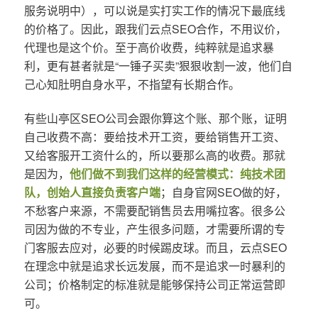
服务说明中），可以说是实打实工作的情况下最底线
的价格了。因此，跟我们云点SEO合作，不用议价，
代理也是这个价。至于高价收费，纯粹就是追求暴
利，更有甚者就是“一锤子买卖”狠狠收割一波，他们自
己心知肚明自身水平，不指望有长期合作。
有些山亭区SEO公司会跟你算这个账、那个账，证明
自己收费不高：要给技术开工资，要给销售开工资、
又给客服开工资什么的，所以要那么高的收费。那就
是因为，
他们做不到我们这样的经营模式：纯技术团
队，创始人直接负责客户端
；自身官网SEO做的好，
不愁客户来源，不需要配销售员去用嘴拉客。很多公
司因为做的不专业，产生很多问题，才需要所谓的专
门客服去应对，必要的时候踢皮球。而且，云点SEO
在理念中就是追求长远发展，而不是追求一时暴利的
公司；价格制定的标准就是能够保持公司正常运营即
可。