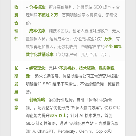
收
–
价格标准
：摒弃高价暴利，外贸网站 SEO 成本 + 合
费
理利润
不超过 2 万
，官网明确公示收费标准，无需议
合
价。
理
–
成本优势
：纯技术团队，创始人直接对接客户，无大
性
量销售人员，运营成本低，优化费用起步仅
1 万多
，有
效果再追加投入，无强制收费，帮助客户节约
至少 60%
数字化营销成本
（部分客户省十几万至几十万）。
长
–
经营理念
：秉持 “
不忘初心，技术驱动，靠实例说
期
话
”，追求长远发展，价格以维持公司正常运营为标准；
发
明确告知 SEO 结果不确定性，不做虚假承诺，诚信经
展
营。
理
–
创新策略
：紧跟行业趋势，自研「多语种视频营
念
销」，配合整站优化形成 “外贸大航海方案”，使独立站
询盘能力提升
30% 以上
；针对 AI 搜索发展，首创
GEO 针对性策略，通过 “品牌化独立站 + 高质量信息
源” 从 ChatGPT，Perplexity，Gemini，Copilot和