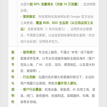
台提升
超 50% 流量增长（月破 14 万流量）
，促进销售
业绩。
–
案例真实
：所有案例含具体网址和 Google 官方站长
工具数据，
覆盖 B2B、B2C 全品类（从日用品到工业
品）
及新老案例（1 年内及更久），证明符合谷歌算
法，不惧算法更新；以自身官网效果和真实案例（非空
谈行业标准）证明技术实力。
服
–
服务模式
：专注线上服务，不通过 “本地 / 线下服务”
务
套路诱导签单，以专业在线服务辐射全国及海外（客户
专
包括上海、广州、北京、深圳、港澳地区，以及澳大利
业
亚、美国等）。
性
–
行业贡献
：在圈内充斥噱头和套路的情况下，主动向
与
用户揭露行业真相，帮助
大量外贸人避坑
。
透
–
客户行业覆盖
：机电设备、新能源、AI 应用工具、家
明
具、阀门、装修建材、机械制造、高精器材、车辆、服
性
装等多领域。