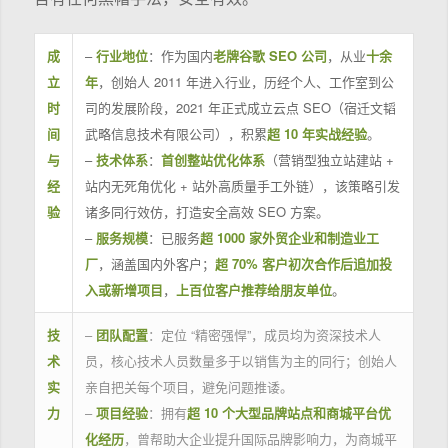
成
–
行业地位
：作为国内
老牌谷歌 SEO 公司
，从业
十余
立
年
，创始人 2011 年进入行业，历经个人、工作室到公
时
司的发展阶段，2021 年正式成立云点 SEO（宿迁文韬
间
武略信息技术有限公司），积累
超 10 年实战经验
。
与
–
技术体系
：
首创整站优化体系
（营销型独立站建站 +
经
站内无死角优化 + 站外高质量手工外链），该策略引发
验
诸多同行效仿，打造安全高效 SEO 方案。
–
服务规模
：已服务
超 1000 家外贸企业和制造业工
厂
，涵盖国内外客户；
超 70% 客户初次合作后追加投
入或新增项目
，
上百位客户推荐给朋友单位
。
技
–
团队配置
：定位 “精密强悍”，成员均为资深技术人
术
员，核心技术人员数量多于以销售为主的同行；创始人
实
亲自把关每个项目，避免问题推诿。
力
–
项目经验
：拥有
超 10 个大型品牌站点和商城平台优
化经历
，曾帮助大企业提升国际品牌影响力，为商城平