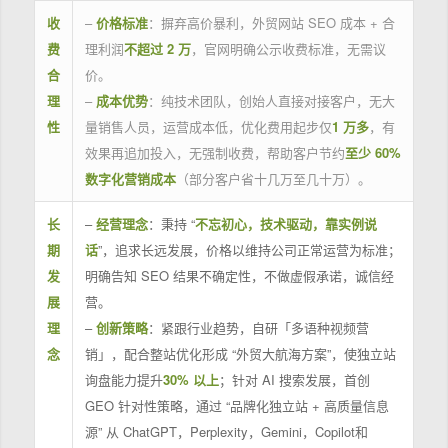
收
–
价格标准
：摒弃高价暴利，外贸网站 SEO 成本 + 合
费
理利润
不超过 2 万
，官网明确公示收费标准，无需议
合
价。
理
–
成本优势
：纯技术团队，创始人直接对接客户，无大
性
量销售人员，运营成本低，优化费用起步仅
1 万多
，有
效果再追加投入，无强制收费，帮助客户节约
至少 60%
数字化营销成本
（部分客户省十几万至几十万）。
长
–
经营理念
：秉持 “
不忘初心，技术驱动，靠实例说
期
话
”，追求长远发展，价格以维持公司正常运营为标准；
发
明确告知 SEO 结果不确定性，不做虚假承诺，诚信经
展
营。
理
–
创新策略
：紧跟行业趋势，自研「多语种视频营
念
销」，配合整站优化形成 “外贸大航海方案”，使独立站
询盘能力提升
30% 以上
；针对 AI 搜索发展，首创
GEO 针对性策略，通过 “品牌化独立站 + 高质量信息
源” 从 ChatGPT，Perplexity，Gemini，Copilot和