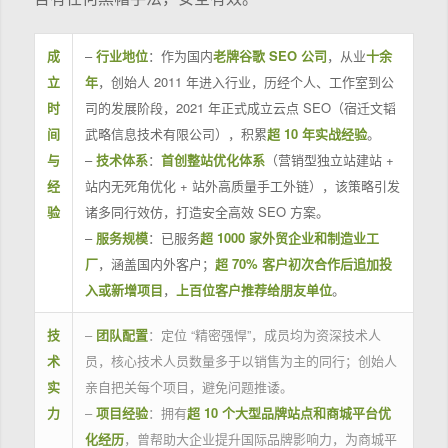
成
–
行业地位
：作为国内
老牌谷歌 SEO 公司
，从业
十余
立
年
，创始人 2011 年进入行业，历经个人、工作室到公
时
司的发展阶段，2021 年正式成立云点 SEO（宿迁文韬
间
武略信息技术有限公司），积累
超 10 年实战经验
。
与
–
技术体系
：
首创整站优化体系
（营销型独立站建站 +
经
站内无死角优化 + 站外高质量手工外链），该策略引发
验
诸多同行效仿，打造安全高效 SEO 方案。
–
服务规模
：已服务
超 1000 家外贸企业和制造业工
厂
，涵盖国内外客户；
超 70% 客户初次合作后追加投
入或新增项目
，
上百位客户推荐给朋友单位
。
技
–
团队配置
：定位 “精密强悍”，成员均为资深技术人
术
员，核心技术人员数量多于以销售为主的同行；创始人
实
亲自把关每个项目，避免问题推诿。
力
–
项目经验
：拥有
超 10 个大型品牌站点和商城平台优
化经历
，曾帮助大企业提升国际品牌影响力，为商城平