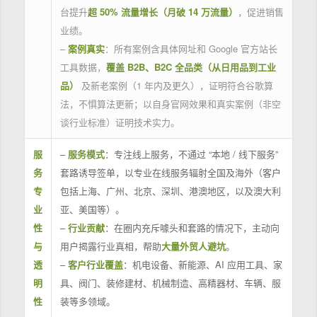
台提升
超 50% 流量增长（月破 14 万流量）
，促进销售
业绩。
–
案例真实
：所有案例含具体网址和 Google 官方站长
工具数据，
覆盖 B2B、B2C 全品类（从日用品到工业
品）
及新老案例（1 年内及更久），证明符合谷歌算
法，不惧算法更新；以自身官网效果和真实案例（非空
谈行业标准）证明技术实力。
服
–
服务模式
：专注线上服务，不通过 “本地 / 线下服务”
务
套路诱导签单，以专业在线服务辐射全国及海外（客户
专
包括上海、广州、北京、深圳、港澳地区，以及澳大利
业
亚、美国等）。
性
–
行业贡献
：在圈内充斥噱头和套路的情况下，主动向
与
用户揭露行业真相，帮助
大量外贸人避坑
。
透
–
客户行业覆盖
：机电设备、新能源、AI 应用工具、家
明
具、阀门、装修建材、机械制造、高精器材、车辆、服
性
装等多领域。