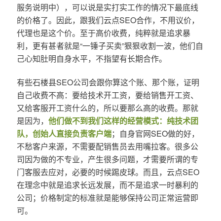
服务说明中），可以说是实打实工作的情况下最底线
的价格了。因此，跟我们云点SEO合作，不用议价，
代理也是这个价。至于高价收费，纯粹就是追求暴
利，更有甚者就是“一锤子买卖”狠狠收割一波，他们自
己心知肚明自身水平，不指望有长期合作。
有些石楼县SEO公司会跟你算这个账、那个账，证明
自己收费不高：要给技术开工资，要给销售开工资、
又给客服开工资什么的，所以要那么高的收费。那就
是因为，
他们做不到我们这样的经营模式：纯技术团
队，创始人直接负责客户端
；自身官网SEO做的好，
不愁客户来源，不需要配销售员去用嘴拉客。很多公
司因为做的不专业，产生很多问题，才需要所谓的专
门客服去应对，必要的时候踢皮球。而且，云点SEO
在理念中就是追求长远发展，而不是追求一时暴利的
公司；价格制定的标准就是能够保持公司正常运营即
可。