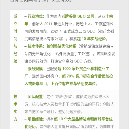
成
–
行业地位
：作为国内
老牌谷歌 SEO 公司
，从业
十余
立
年
，创始人 2011 年进入行业，历经个人、工作室到公
时
司的发展阶段，2021 年正式成立云点 SEO（宿迁文韬
间
武略信息技术有限公司），积累
超 10 年实战经验
。
与
–
技术体系
：
首创整站优化体系
（营销型独立站建站 +
经
站内无死角优化 + 站外高质量手工外链），该策略引发
验
诸多同行效仿，打造安全高效 SEO 方案。
–
服务规模
：已服务
超 1000 家外贸企业和制造业工
厂
，涵盖国内外客户；
超 70% 客户初次合作后追加投
入或新增项目
，
上百位客户推荐给朋友单位
。
技
–
团队配置
：定位 “精密强悍”，成员均为资深技术人
术
员，核心技术人员数量多于以销售为主的同行；创始人
实
亲自把关每个项目，避免问题推诿。
力
–
项目经验
：拥有
超 10 个大型品牌站点和商城平台优
化经历
，曾帮助大企业提升国际品牌影响力，为商城平