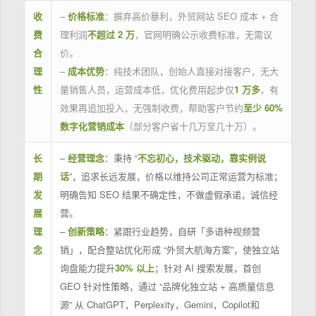
收
–
价格标准
：摒弃高价暴利，外贸网站 SEO 成本 + 合
费
理利润
不超过 2 万
，官网明确公示收费标准，无需议
合
价。
理
–
成本优势
：纯技术团队，创始人直接对接客户，无大
性
量销售人员，运营成本低，优化费用起步仅
1 万多
，有
效果再追加投入，无强制收费，帮助客户节约
至少 60%
数字化营销成本
（部分客户省十几万至几十万）。
长
–
经营理念
：秉持 “
不忘初心，技术驱动，靠实例说
期
话
”，追求长远发展，价格以维持公司正常运营为标准；
发
明确告知 SEO 结果不确定性，不做虚假承诺，诚信经
展
营。
理
–
创新策略
：紧跟行业趋势，自研「多语种视频营
念
销」，配合整站优化形成 “外贸大航海方案”，使独立站
询盘能力提升
30% 以上
；针对 AI 搜索发展，首创
GEO 针对性策略，通过 “品牌化独立站 + 高质量信息
源” 从 ChatGPT，Perplexity，Gemini，Copilot和