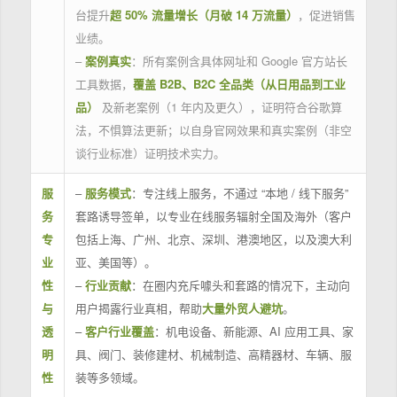
台提升
超 50% 流量增长（月破 14 万流量）
，促进销售
业绩。
–
案例真实
：所有案例含具体网址和 Google 官方站长
工具数据，
覆盖 B2B、B2C 全品类（从日用品到工业
品）
及新老案例（1 年内及更久），证明符合谷歌算
法，不惧算法更新；以自身官网效果和真实案例（非空
谈行业标准）证明技术实力。
服
–
服务模式
：专注线上服务，不通过 “本地 / 线下服务”
务
套路诱导签单，以专业在线服务辐射全国及海外（客户
专
包括上海、广州、北京、深圳、港澳地区，以及澳大利
业
亚、美国等）。
性
–
行业贡献
：在圈内充斥噱头和套路的情况下，主动向
与
用户揭露行业真相，帮助
大量外贸人避坑
。
透
–
客户行业覆盖
：机电设备、新能源、AI 应用工具、家
明
具、阀门、装修建材、机械制造、高精器材、车辆、服
性
装等多领域。