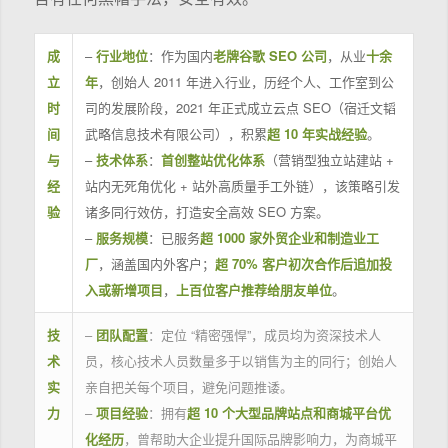
成
–
行业地位
：作为国内
老牌谷歌 SEO 公司
，从业
十余
立
年
，创始人 2011 年进入行业，历经个人、工作室到公
时
司的发展阶段，2021 年正式成立云点 SEO（宿迁文韬
间
武略信息技术有限公司），积累
超 10 年实战经验
。
与
–
技术体系
：
首创整站优化体系
（营销型独立站建站 +
经
站内无死角优化 + 站外高质量手工外链），该策略引发
验
诸多同行效仿，打造安全高效 SEO 方案。
–
服务规模
：已服务
超 1000 家外贸企业和制造业工
厂
，涵盖国内外客户；
超 70% 客户初次合作后追加投
入或新增项目
，
上百位客户推荐给朋友单位
。
技
–
团队配置
：定位 “精密强悍”，成员均为资深技术人
术
员，核心技术人员数量多于以销售为主的同行；创始人
实
亲自把关每个项目，避免问题推诿。
力
–
项目经验
：拥有
超 10 个大型品牌站点和商城平台优
化经历
，曾帮助大企业提升国际品牌影响力，为商城平