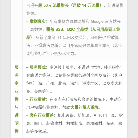
台提升
超 50% 流量增长（月破 14 万流量）
，促进销售
业绩。
–
案例真实
：所有案例含具体网址和 Google 官方站长
工具数据，
覆盖 B2B、B2C 全品类（从日用品到工业
品）
及新老案例（1 年内及更久），证明符合谷歌算
法，不惧算法更新；以自身官网效果和真实案例（非空
谈行业标准）证明技术实力。
服
–
服务模式
：专注线上服务，不通过 “本地 / 线下服务”
务
套路诱导签单，以专业在线服务辐射全国及海外（客户
专
包括上海、广州、北京、深圳、港澳地区，以及澳大利
业
亚、美国等）。
性
–
行业贡献
：在圈内充斥噱头和套路的情况下，主动向
与
用户揭露行业真相，帮助
大量外贸人避坑
。
透
–
客户行业覆盖
：机电设备、新能源、AI 应用工具、家
明
具、阀门、装修建材、机械制造、高精器材、车辆、服
性
装等多领域。