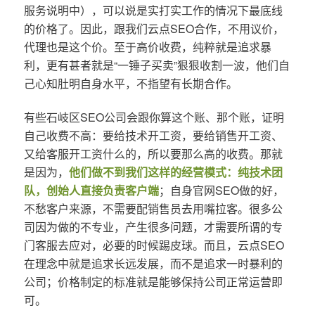
服务说明中），可以说是实打实工作的情况下最底线
的价格了。因此，跟我们云点SEO合作，不用议价，
代理也是这个价。至于高价收费，纯粹就是追求暴
利，更有甚者就是“一锤子买卖”狠狠收割一波，他们自
己心知肚明自身水平，不指望有长期合作。
有些石岐区SEO公司会跟你算这个账、那个账，证明
自己收费不高：要给技术开工资，要给销售开工资、
又给客服开工资什么的，所以要那么高的收费。那就
是因为，
他们做不到我们这样的经营模式：纯技术团
队，创始人直接负责客户端
；自身官网SEO做的好，
不愁客户来源，不需要配销售员去用嘴拉客。很多公
司因为做的不专业，产生很多问题，才需要所谓的专
门客服去应对，必要的时候踢皮球。而且，云点SEO
在理念中就是追求长远发展，而不是追求一时暴利的
公司；价格制定的标准就是能够保持公司正常运营即
可。