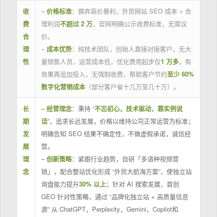
收
–
价格标准
：摒弃高价暴利，外贸网站 SEO 成本 + 合
费
理利润
不超过 2 万
，官网明确公示收费标准，无需议
合
价。
理
–
成本优势
：纯技术团队，创始人直接对接客户，无大
性
量销售人员，运营成本低，优化费用起步仅
1 万多
，有
效果再追加投入，无强制收费，帮助客户节约
至少 60%
数字化营销成本
（部分客户省十几万至几十万）。
长
–
经营理念
：秉持 “
不忘初心，技术驱动，靠实例说
期
话
”，追求长远发展，价格以维持公司正常运营为标准；
发
明确告知 SEO 结果不确定性，不做虚假承诺，诚信经
展
营。
理
–
创新策略
：紧跟行业趋势，自研「多语种视频营
念
销」，配合整站优化形成 “外贸大航海方案”，使独立站
询盘能力提升
30% 以上
；针对 AI 搜索发展，首创
GEO 针对性策略，通过 “品牌化独立站 + 高质量信息
源” 从 ChatGPT，Perplexity，Gemini，Copilot和