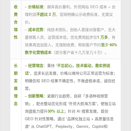
收
–
价格标准
：摒弃高价暴利，外贸网站 SEO 成本 + 合
费
理利润
不超过 2 万
，官网明确公示收费标准，无需议
合
价。
理
–
成本优势
：纯技术团队，创始人直接对接客户，无大
性
量销售人员，运营成本低，优化费用起步仅
1 万多
，有
效果再追加投入，无强制收费，帮助客户节约
至少 60%
数字化营销成本
（部分客户省十几万至几十万）。
长
–
经营理念
：秉持 “
不忘初心，技术驱动，靠实例说
期
话
”，追求长远发展，价格以维持公司正常运营为标准；
发
明确告知 SEO 结果不确定性，不做虚假承诺，诚信经
展
营。
理
–
创新策略
：紧跟行业趋势，自研「多语种视频营
念
销」，配合整站优化形成 “外贸大航海方案”，使独立站
询盘能力提升
30% 以上
；针对 AI 搜索发展，首创
GEO 针对性策略，通过 “品牌化独立站 + 高质量信息
源” 从 ChatGPT，Perplexity，Gemini，Copilot和