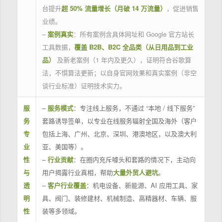
台提升
超 50% 流量增长（月破 14 万流量）
，促进销售
业绩。
–
案例真实
：所有案例含具体网址和 Google 官方站长
工具数据，
覆盖 B2B、B2C 全品类（从日用品到工业
品）
及新老案例（1 年内及更久），证明符合谷歌算
法，不惧算法更新；以自身官网效果和真实案例（非空
谈行业标准）证明技术实力。
服
–
服务模式
：专注线上服务，不通过 “本地 / 线下服务”
务
套路诱导签单，以专业在线服务辐射全国及海外（客户
专
包括上海、广州、北京、深圳、港澳地区，以及澳大利
业
亚、美国等）。
性
–
行业贡献
：在圈内充斥噱头和套路的情况下，主动向
与
用户揭露行业真相，帮助
大量外贸人避坑
。
透
–
客户行业覆盖
：机电设备、新能源、AI 应用工具、家
明
具、阀门、装修建材、机械制造、高精器材、车辆、服
性
装等多领域。