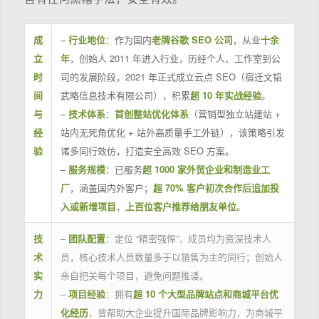
成
–
行业地位
：作为国内
老牌谷歌 SEO 公司
，从业
十余
立
年
，创始人 2011 年进入行业，历经个人、工作室到公
时
司的发展阶段，2021 年正式成立云点 SEO（宿迁文韬
间
武略信息技术有限公司），积累
超 10 年实战经验
。
与
–
技术体系
：
首创整站优化体系
（营销型独立站建站 +
经
站内无死角优化 + 站外高质量手工外链），该策略引发
验
诸多同行效仿，打造安全高效 SEO 方案。
–
服务规模
：已服务
超 1000 家外贸企业和制造业工
厂
，涵盖国内外客户；
超 70% 客户初次合作后追加投
入或新增项目
，
上百位客户推荐给朋友单位
。
技
–
团队配置
：定位 “精密强悍”，成员均为资深技术人
术
员，核心技术人员数量多于以销售为主的同行；创始人
实
亲自把关每个项目，避免问题推诿。
力
–
项目经验
：拥有
超 10 个大型品牌站点和商城平台优
化经历
，曾帮助大企业提升国际品牌影响力，为商城平