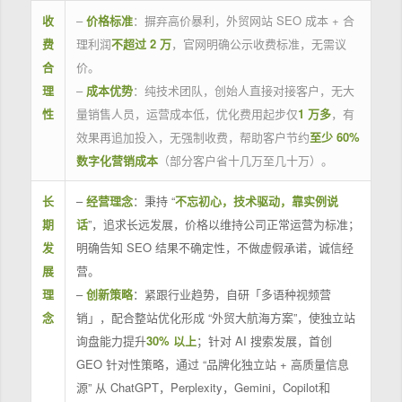
收
–
价格标准
：摒弃高价暴利，外贸网站 SEO 成本 + 合
费
理利润
不超过 2 万
，官网明确公示收费标准，无需议
合
价。
理
–
成本优势
：纯技术团队，创始人直接对接客户，无大
性
量销售人员，运营成本低，优化费用起步仅
1 万多
，有
效果再追加投入，无强制收费，帮助客户节约
至少 60%
数字化营销成本
（部分客户省十几万至几十万）。
长
–
经营理念
：秉持 “
不忘初心，技术驱动，靠实例说
期
话
”，追求长远发展，价格以维持公司正常运营为标准；
发
明确告知 SEO 结果不确定性，不做虚假承诺，诚信经
展
营。
理
–
创新策略
：紧跟行业趋势，自研「多语种视频营
念
销」，配合整站优化形成 “外贸大航海方案”，使独立站
询盘能力提升
30% 以上
；针对 AI 搜索发展，首创
GEO 针对性策略，通过 “品牌化独立站 + 高质量信息
源” 从 ChatGPT，Perplexity，Gemini，Copilot和