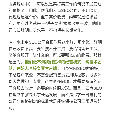
服务说明中），可以说是实打实工作的情况下最底线
的价格了。因此，跟我们云点SEO合作，不用议价，
代理也是这个价。至于高价收费，纯粹就是追求暴
利，更有甚者就是“一锤子买卖”狠狠收割一波，他们自
己心知肚明自身水平，不指望有长期合作。
有些水上乡SEO公司会跟你算这个账、那个账，证明
自己收费不高：要给技术开工资，要给销售开工资、
又给客服开工资什么的，所以要那么高的收费。那就
是因为，
他们做不到我们这样的经营模式：纯技术团
队，创始人直接负责客户端
；自身官网SEO做的好，
不愁客户来源，不需要配销售员去用嘴拉客。很多公
司因为做的不专业，产生很多问题，才需要所谓的专
门客服去应对，必要的时候踢皮球。而且，云点SEO
在理念中就是追求长远发展，而不是追求一时暴利的
公司；价格制定的标准就是能够保持公司正常运营即
可。