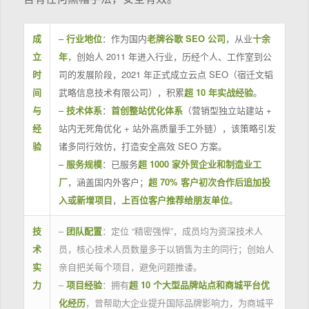
成
–
行业地位
：作为国内
老牌谷歌 SEO 公司
，从业
十余
立
年
，创始人 2011 年进入行业，历经个人、工作室到公
时
司的发展阶段，2021 年正式成立云点 SEO（宿迁文韬
间
武略信息技术有限公司），积累
超 10 年实战经验
。
与
–
技术体系
：
首创整站优化体系
（营销型独立站建站 +
经
站内无死角优化 + 站外高质量手工外链），该策略引发
验
诸多同行效仿，打造安全高效 SEO 方案。
–
服务规模
：已服务
超 1000 家外贸企业和制造业工
厂
，涵盖国内外客户；
超 70% 客户初次合作后追加投
入或新增项目
，
上百位客户推荐给朋友单位
。
技
–
团队配置
：定位 “精密强悍”，成员均为资深技术人
术
员，核心技术人员数量多于以销售为主的同行；创始人
实
亲自把关每个项目，避免问题推诿。
力
–
项目经验
：拥有
超 10 个大型品牌站点和商城平台优
化经历
，曾帮助大企业提升国际品牌影响力，为商城平