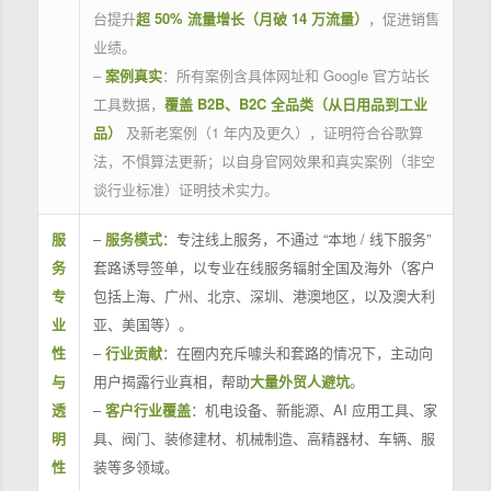
台提升
超 50% 流量增长（月破 14 万流量）
，促进销售
业绩。
–
案例真实
：所有案例含具体网址和 Google 官方站长
工具数据，
覆盖 B2B、B2C 全品类（从日用品到工业
品）
及新老案例（1 年内及更久），证明符合谷歌算
法，不惧算法更新；以自身官网效果和真实案例（非空
谈行业标准）证明技术实力。
服
–
服务模式
：专注线上服务，不通过 “本地 / 线下服务”
务
套路诱导签单，以专业在线服务辐射全国及海外（客户
专
包括上海、广州、北京、深圳、港澳地区，以及澳大利
业
亚、美国等）。
性
–
行业贡献
：在圈内充斥噱头和套路的情况下，主动向
与
用户揭露行业真相，帮助
大量外贸人避坑
。
透
–
客户行业覆盖
：机电设备、新能源、AI 应用工具、家
明
具、阀门、装修建材、机械制造、高精器材、车辆、服
性
装等多领域。