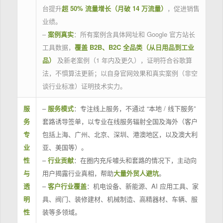
台提升
超 50% 流量增长（月破 14 万流量）
，促进销售
业绩。
–
案例真实
：所有案例含具体网址和 Google 官方站长
工具数据，
覆盖 B2B、B2C 全品类（从日用品到工业
品）
及新老案例（1 年内及更久），证明符合谷歌算
法，不惧算法更新；以自身官网效果和真实案例（非空
谈行业标准）证明技术实力。
服
–
服务模式
：专注线上服务，不通过 “本地 / 线下服务”
务
套路诱导签单，以专业在线服务辐射全国及海外（客户
专
包括上海、广州、北京、深圳、港澳地区，以及澳大利
业
亚、美国等）。
性
–
行业贡献
：在圈内充斥噱头和套路的情况下，主动向
与
用户揭露行业真相，帮助
大量外贸人避坑
。
透
–
客户行业覆盖
：机电设备、新能源、AI 应用工具、家
明
具、阀门、装修建材、机械制造、高精器材、车辆、服
性
装等多领域。