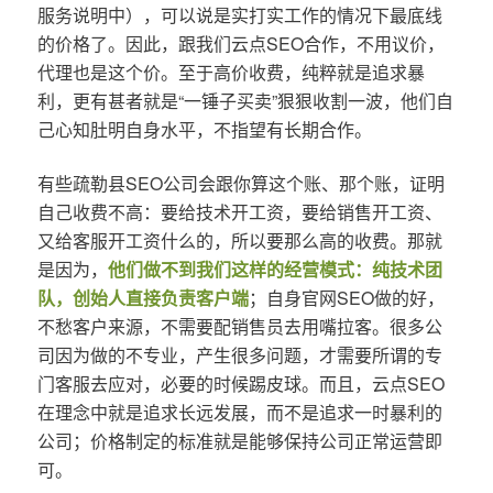
服务说明中），可以说是实打实工作的情况下最底线
的价格了。因此，跟我们云点SEO合作，不用议价，
代理也是这个价。至于高价收费，纯粹就是追求暴
利，更有甚者就是“一锤子买卖”狠狠收割一波，他们自
己心知肚明自身水平，不指望有长期合作。
有些疏勒县SEO公司会跟你算这个账、那个账，证明
自己收费不高：要给技术开工资，要给销售开工资、
又给客服开工资什么的，所以要那么高的收费。那就
是因为，
他们做不到我们这样的经营模式：纯技术团
队，创始人直接负责客户端
；自身官网SEO做的好，
不愁客户来源，不需要配销售员去用嘴拉客。很多公
司因为做的不专业，产生很多问题，才需要所谓的专
门客服去应对，必要的时候踢皮球。而且，云点SEO
在理念中就是追求长远发展，而不是追求一时暴利的
公司；价格制定的标准就是能够保持公司正常运营即
可。