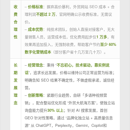
收
–
价格标准
：摒弃高价暴利，外贸网站 SEO 成本 + 合
费
理利润
不超过 2 万
，官网明确公示收费标准，无需议
合
价。
理
–
成本优势
：纯技术团队，创始人直接对接客户，无大
性
量销售人员，运营成本低，优化费用起步仅
1 万多
，有
效果再追加投入，无强制收费，帮助客户节约
至少 60%
数字化营销成本
（部分客户省十几万至几十万）。
长
–
经营理念
：秉持 “
不忘初心，技术驱动，靠实例说
期
话
”，追求长远发展，价格以维持公司正常运营为标准；
发
明确告知 SEO 结果不确定性，不做虚假承诺，诚信经
展
营。
理
–
创新策略
：紧跟行业趋势，自研「多语种视频营
念
销」，配合整站优化形成 “外贸大航海方案”，使独立站
询盘能力提升
30% 以上
；针对 AI 搜索发展，首创
GEO 针对性策略，通过 “品牌化独立站 + 高质量信息
源” 从 ChatGPT，Perplexity，Gemini，Copilot和