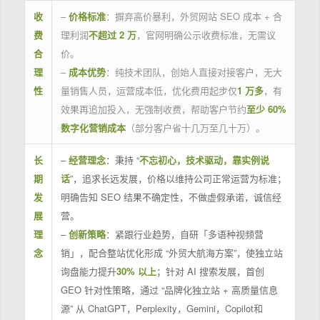
收
–
价格标准
：摒弃高价暴利，外贸网站 SEO 成本 + 合
费
理利润
不超过 2 万
，官网明确公示收费标准，无需议
合
价。
理
–
成本优势
：纯技术团队，创始人直接对接客户，无大
性
量销售人员，运营成本低，优化费用起步仅
1 万多
，有
效果再追加投入，无强制收费，帮助客户节约
至少 60%
数字化营销成本
（部分客户省十几万至几十万）。
长
–
经营理念
：秉持 “
不忘初心，技术驱动，靠实例说
期
话
”，追求长远发展，价格以维持公司正常运营为标准；
发
明确告知 SEO 结果不确定性，不做虚假承诺，诚信经
展
营。
理
–
创新策略
：紧跟行业趋势，自研「多语种视频营
念
销」，配合整站优化形成 “外贸大航海方案”，使独立站
询盘能力提升
30% 以上
；针对 AI 搜索发展，首创
GEO 针对性策略，通过 “品牌化独立站 + 高质量信息
源” 从 ChatGPT，Perplexity，Gemini，Copilot和