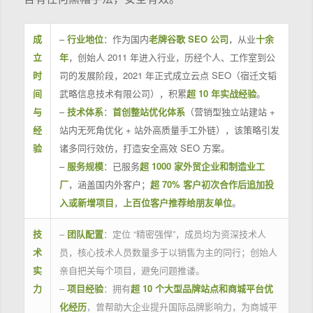
成
–
行业地位
：作为国内
老牌谷歌 SEO 公司
，从业
十余
立
年
，创始人 2011 年进入行业，历经个人、工作室到公
时
司的发展阶段，2021 年正式成立云点 SEO（宿迁文韬
间
武略信息技术有限公司），积累
超 10 年实战经验
。
与
–
技术体系
：
首创整站优化体系
（营销型独立站建站 +
经
站内无死角优化 + 站外高质量手工外链），该策略引发
验
诸多同行效仿，打造安全高效 SEO 方案。
–
服务规模
：已服务
超 1000 家外贸企业和制造业工
厂
，涵盖国内外客户；
超 70% 客户初次合作后追加投
入或新增项目
，
上百位客户推荐给朋友单位
。
技
–
团队配置
：定位 “精密强悍”，成员均为资深技术人
术
员，核心技术人员数量多于以销售为主的同行；创始人
实
亲自把关每个项目，避免问题推诿。
力
–
项目经验
：拥有
超 10 个大型品牌站点和商城平台优
化经历
，曾帮助大企业提升国际品牌影响力，为商城平