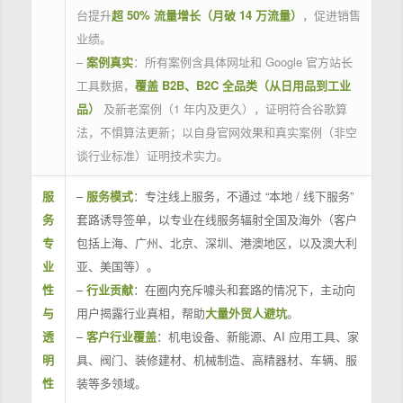
台提升
超 50% 流量增长（月破 14 万流量）
，促进销售
业绩。
–
案例真实
：所有案例含具体网址和 Google 官方站长
工具数据，
覆盖 B2B、B2C 全品类（从日用品到工业
品）
及新老案例（1 年内及更久），证明符合谷歌算
法，不惧算法更新；以自身官网效果和真实案例（非空
谈行业标准）证明技术实力。
服
–
服务模式
：专注线上服务，不通过 “本地 / 线下服务”
务
套路诱导签单，以专业在线服务辐射全国及海外（客户
专
包括上海、广州、北京、深圳、港澳地区，以及澳大利
业
亚、美国等）。
性
–
行业贡献
：在圈内充斥噱头和套路的情况下，主动向
与
用户揭露行业真相，帮助
大量外贸人避坑
。
透
–
客户行业覆盖
：机电设备、新能源、AI 应用工具、家
明
具、阀门、装修建材、机械制造、高精器材、车辆、服
性
装等多领域。