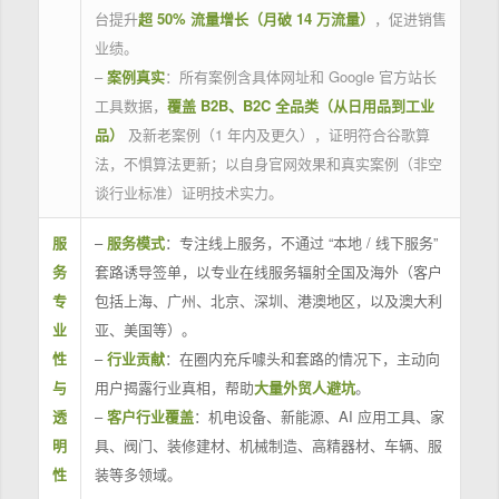
台提升
超 50% 流量增长（月破 14 万流量）
，促进销售
业绩。
–
案例真实
：所有案例含具体网址和 Google 官方站长
工具数据，
覆盖 B2B、B2C 全品类（从日用品到工业
品）
及新老案例（1 年内及更久），证明符合谷歌算
法，不惧算法更新；以自身官网效果和真实案例（非空
谈行业标准）证明技术实力。
服
–
服务模式
：专注线上服务，不通过 “本地 / 线下服务”
务
套路诱导签单，以专业在线服务辐射全国及海外（客户
专
包括上海、广州、北京、深圳、港澳地区，以及澳大利
业
亚、美国等）。
性
–
行业贡献
：在圈内充斥噱头和套路的情况下，主动向
与
用户揭露行业真相，帮助
大量外贸人避坑
。
透
–
客户行业覆盖
：机电设备、新能源、AI 应用工具、家
明
具、阀门、装修建材、机械制造、高精器材、车辆、服
性
装等多领域。