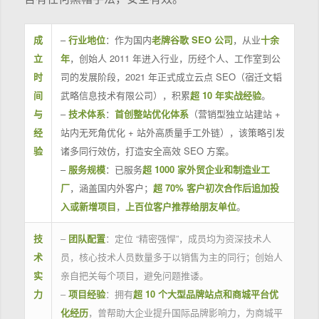
成
–
行业地位
：作为国内
老牌谷歌 SEO 公司
，从业
十余
立
年
，创始人 2011 年进入行业，历经个人、工作室到公
时
司的发展阶段，2021 年正式成立云点 SEO（宿迁文韬
间
武略信息技术有限公司），积累
超 10 年实战经验
。
与
–
技术体系
：
首创整站优化体系
（营销型独立站建站 +
经
站内无死角优化 + 站外高质量手工外链），该策略引发
验
诸多同行效仿，打造安全高效 SEO 方案。
–
服务规模
：已服务
超 1000 家外贸企业和制造业工
厂
，涵盖国内外客户；
超 70% 客户初次合作后追加投
入或新增项目
，
上百位客户推荐给朋友单位
。
技
–
团队配置
：定位 “精密强悍”，成员均为资深技术人
术
员，核心技术人员数量多于以销售为主的同行；创始人
实
亲自把关每个项目，避免问题推诿。
力
–
项目经验
：拥有
超 10 个大型品牌站点和商城平台优
化经历
，曾帮助大企业提升国际品牌影响力，为商城平