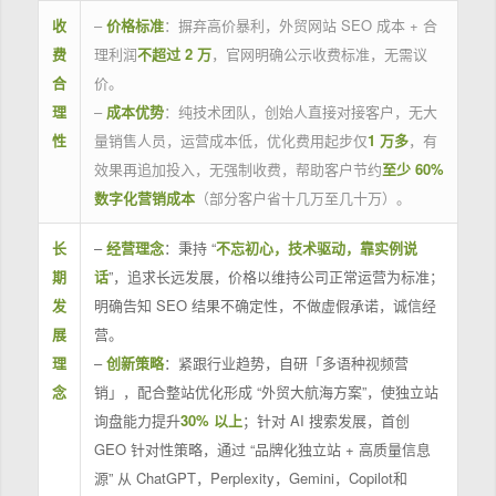
收
–
价格标准
：摒弃高价暴利，外贸网站 SEO 成本 + 合
费
理利润
不超过 2 万
，官网明确公示收费标准，无需议
合
价。
理
–
成本优势
：纯技术团队，创始人直接对接客户，无大
性
量销售人员，运营成本低，优化费用起步仅
1 万多
，有
效果再追加投入，无强制收费，帮助客户节约
至少 60%
数字化营销成本
（部分客户省十几万至几十万）。
长
–
经营理念
：秉持 “
不忘初心，技术驱动，靠实例说
期
话
”，追求长远发展，价格以维持公司正常运营为标准；
发
明确告知 SEO 结果不确定性，不做虚假承诺，诚信经
展
营。
理
–
创新策略
：紧跟行业趋势，自研「多语种视频营
念
销」，配合整站优化形成 “外贸大航海方案”，使独立站
询盘能力提升
30% 以上
；针对 AI 搜索发展，首创
GEO 针对性策略，通过 “品牌化独立站 + 高质量信息
源” 从 ChatGPT，Perplexity，Gemini，Copilot和