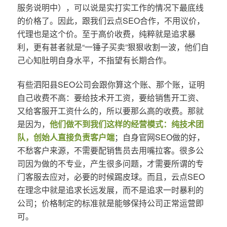
服务说明中），可以说是实打实工作的情况下最底线
的价格了。因此，跟我们云点SEO合作，不用议价，
代理也是这个价。至于高价收费，纯粹就是追求暴
利，更有甚者就是“一锤子买卖”狠狠收割一波，他们自
己心知肚明自身水平，不指望有长期合作。
有些泗阳县SEO公司会跟你算这个账、那个账，证明
自己收费不高：要给技术开工资，要给销售开工资、
又给客服开工资什么的，所以要那么高的收费。那就
是因为，
他们做不到我们这样的经营模式：纯技术团
队，创始人直接负责客户端
；自身官网SEO做的好，
不愁客户来源，不需要配销售员去用嘴拉客。很多公
司因为做的不专业，产生很多问题，才需要所谓的专
门客服去应对，必要的时候踢皮球。而且，云点SEO
在理念中就是追求长远发展，而不是追求一时暴利的
公司；价格制定的标准就是能够保持公司正常运营即
可。