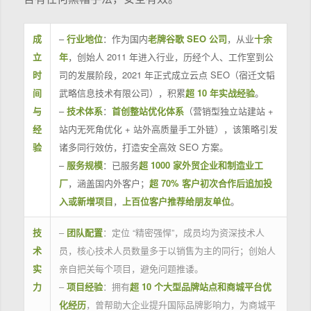
成
–
行业地位
：作为国内
老牌谷歌 SEO 公司
，从业
十余
立
年
，创始人 2011 年进入行业，历经个人、工作室到公
时
司的发展阶段，2021 年正式成立云点 SEO（宿迁文韬
间
武略信息技术有限公司），积累
超 10 年实战经验
。
与
–
技术体系
：
首创整站优化体系
（营销型独立站建站 +
经
站内无死角优化 + 站外高质量手工外链），该策略引发
验
诸多同行效仿，打造安全高效 SEO 方案。
–
服务规模
：已服务
超 1000 家外贸企业和制造业工
厂
，涵盖国内外客户；
超 70% 客户初次合作后追加投
入或新增项目
，
上百位客户推荐给朋友单位
。
技
–
团队配置
：定位 “精密强悍”，成员均为资深技术人
术
员，核心技术人员数量多于以销售为主的同行；创始人
实
亲自把关每个项目，避免问题推诿。
力
–
项目经验
：拥有
超 10 个大型品牌站点和商城平台优
化经历
，曾帮助大企业提升国际品牌影响力，为商城平