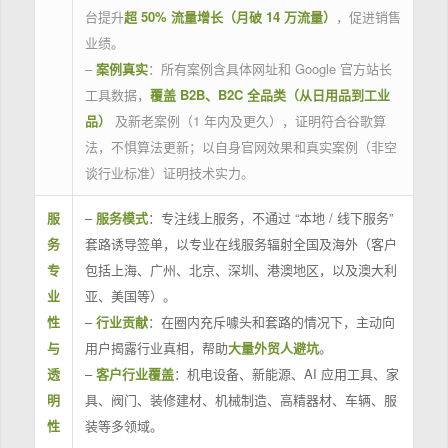
台提升
超 50% 流量增长（月破 14 万流量）
，促进销售
业绩。
–
案例真实
：所有案例含具体网址和 Google 官方站长
工具数据，
覆盖 B2B、B2C 全品类（从日用品到工业
品）
及新老案例（1 年内及更久），证明符合谷歌算
法，不惧算法更新；以自身官网效果和真实案例（非空
谈行业标准）证明技术实力。
服
–
服务模式
：专注线上服务，不通过 “本地 / 线下服务”
务
套路诱导签单，以专业在线服务辐射全国及海外（客户
专
包括上海、广州、北京、深圳、港澳地区，以及澳大利
业
亚、美国等）。
性
–
行业贡献
：在圈内充斥噱头和套路的情况下，主动向
与
用户揭露行业真相，帮助
大量外贸人避坑
。
透
–
客户行业覆盖
：机电设备、新能源、AI 应用工具、家
明
具、阀门、装修建材、机械制造、高精器材、车辆、服
性
装等多领域。