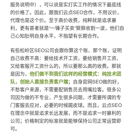
服务说明中），可以说是实打实工作的情况下最底线
的价格了。因此，跟我们云点SEO合作，不用议价，
代理也是这个价。至于高价收费，纯粹就是追求暴
利，更有甚者就是“一锤子买卖”狠狠收割一波，他们自
己心知肚明自身水平，不指望有长期合作。
有些松岭区SEO公司会跟你算这个账、那个账，证明
自己收费不高：要给技术开工资，要给销售开工资、
又给客服开工资什么的，所以要那么高的收费。那就
是因为，
他们做不到我们这样的经营模式：纯技术团
队，创始人直接负责客户端
；自身官网SEO做的好，
不愁客户来源，不需要配销售员去用嘴拉客。很多公
司因为做的不专业，产生很多问题，才需要所谓的专
门客服去应对，必要的时候踢皮球。而且，云点SEO
在理念中就是追求长远发展，而不是追求一时暴利的
公司；价格制定的标准就是能够保持公司正常运营即
可。