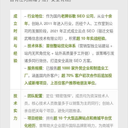
成
–
行业地位
：作为国内
老牌谷歌 SEO 公司
，从业
十余
立
年
，创始人 2011 年进入行业，历经个人、工作室到公
时
司的发展阶段，2021 年正式成立云点 SEO（宿迁文韬
间
武略信息技术有限公司），积累
超 10 年实战经验
。
与
–
技术体系
：
首创整站优化体系
（营销型独立站建站 +
经
站内无死角优化 + 站外高质量手工外链），该策略引发
验
诸多同行效仿，打造安全高效 SEO 方案。
–
服务规模
：已服务
超 1000 家外贸企业和制造业工
厂
，涵盖国内外客户；
超 70% 客户初次合作后追加投
入或新增项目
，
上百位客户推荐给朋友单位
。
技
–
团队配置
：定位 “精密强悍”，成员均为资深技术人
术
员，核心技术人员数量多于以销售为主的同行；创始人
实
亲自把关每个项目，避免问题推诿。
力
–
项目经验
：拥有
超 10 个大型品牌站点和商城平台优
化经历
，曾帮助大企业提升国际品牌影响力，为商城平