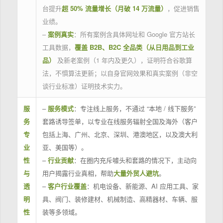
台提升
超 50% 流量增长（月破 14 万流量）
，促进销售
业绩。
–
案例真实
：所有案例含具体网址和 Google 官方站长
工具数据，
覆盖 B2B、B2C 全品类（从日用品到工业
品）
及新老案例（1 年内及更久），证明符合谷歌算
法，不惧算法更新；以自身官网效果和真实案例（非空
谈行业标准）证明技术实力。
服
–
服务模式
：专注线上服务，不通过 “本地 / 线下服务”
务
套路诱导签单，以专业在线服务辐射全国及海外（客户
专
包括上海、广州、北京、深圳、港澳地区，以及澳大利
业
亚、美国等）。
性
–
行业贡献
：在圈内充斥噱头和套路的情况下，主动向
与
用户揭露行业真相，帮助
大量外贸人避坑
。
透
–
客户行业覆盖
：机电设备、新能源、AI 应用工具、家
明
具、阀门、装修建材、机械制造、高精器材、车辆、服
性
装等多领域。