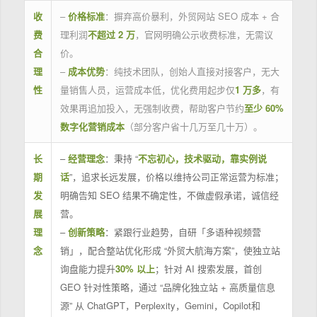
收
–
价格标准
：摒弃高价暴利，外贸网站 SEO 成本 + 合
费
理利润
不超过 2 万
，官网明确公示收费标准，无需议
合
价。
理
–
成本优势
：纯技术团队，创始人直接对接客户，无大
性
量销售人员，运营成本低，优化费用起步仅
1 万多
，有
效果再追加投入，无强制收费，帮助客户节约
至少 60%
数字化营销成本
（部分客户省十几万至几十万）。
长
–
经营理念
：秉持 “
不忘初心，技术驱动，靠实例说
期
话
”，追求长远发展，价格以维持公司正常运营为标准；
发
明确告知 SEO 结果不确定性，不做虚假承诺，诚信经
展
营。
理
–
创新策略
：紧跟行业趋势，自研「多语种视频营
念
销」，配合整站优化形成 “外贸大航海方案”，使独立站
询盘能力提升
30% 以上
；针对 AI 搜索发展，首创
GEO 针对性策略，通过 “品牌化独立站 + 高质量信息
源” 从 ChatGPT，Perplexity，Gemini，Copilot和